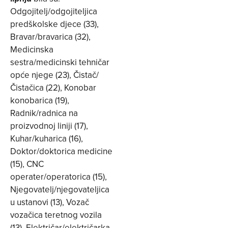
Odgojitelj/odgojiteljica
predškolske djece (33),
Bravar/bravarica (32),
Medicinska
sestra/medicinski tehničar
opće njege (23), Čistač/
Čistačica (22), Konobar
konobarica (19),
Radnik/radnica na
proizvodnoj liniji (17),
Kuhar/kuharica (16),
Doktor/doktorica medicine
(15), CNC
operater/operatorica (15),
Njegovatelj/njegovateljica
u ustanovi (13), Vozač
vozačica teretnog vozila
(13), Električar/električarka