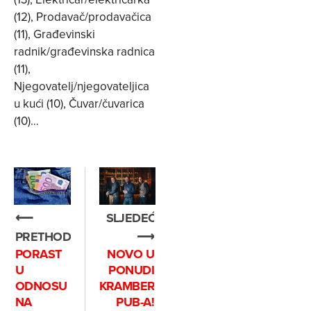
(12), Prodavač/prodavačica
(11), Građevinski
radnik/građevinska radnica
(11),
Njegovatelj/njegovateljica
u kući (10), Čuvar/čuvarica
(10)…
⟵
SLJEDEĆE
PRETHODNO
⟶
PORAST
NOVO U
U
PONUDI
ODNOSU
KRAMBERGER
NA
PUB-A!