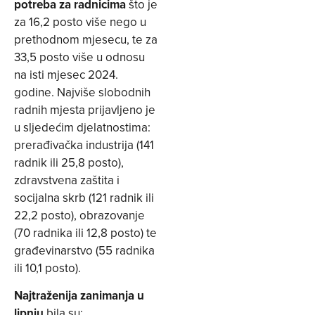
potreba za radnicima
što je
za 16,2 posto više nego u
prethodnom mjesecu, te za
33,5 posto više u odnosu
na isti mjesec 2024.
godine. Najviše slobodnih
radnih mjesta prijavljeno je
u sljedećim djelatnostima:
prerađivačka industrija (141
radnik ili 25,8 posto),
zdravstvena zaštita i
socijalna skrb (121 radnik ili
22,2 posto), obrazovanje
(70 radnika ili 12,8 posto) te
građevinarstvo (55 radnika
ili 10,1 posto).
Najtraženija zanimanja u
lipnju
bila su: