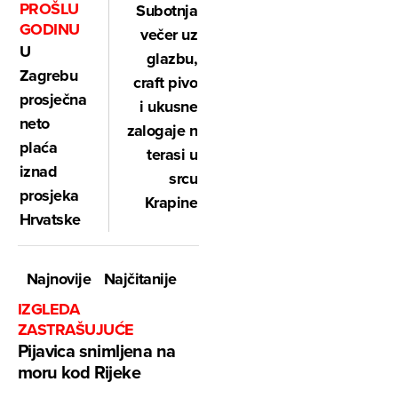
PROŠLU
Subotnja
GODINU
večer uz
U
glazbu,
Zagrebu
craft pivo
prosječna
i ukusne
neto
zalogaje na
plaća
terasi u
iznad
srcu
prosjeka
Krapine
Hrvatske
Najnovije
Najčitanije
IZGLEDA
ZASTRAŠUJUĆE
Pijavica snimljena na
moru kod Rijeke