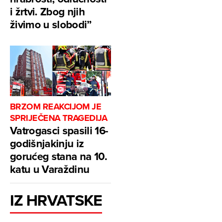
i žrtvi. Zbog njih
živimo u slobodi”
BRZOM REAKCIJOM JE
SPRIJEČENA TRAGEDIJA
Vatrogasci spasili 16-
godišnjakinju iz
gorućeg stana na 10.
katu u Varaždinu
IZ HRVATSKE