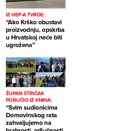
IZ HEP-A TVRDE:
“Ako Krško obustavi
proizvodnju, opskrba
u Hrvatskoj neće biti
ugrožena”
ŽUPAN STRIČAK
PORUČIO IZ KNINA:
“Svim sudionicima
Domovinskog rata
zahvaljujemo na
hrabrosti, odlučnosti