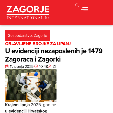
Gospodarstvo
,
Zagorje
OBJAVLJENE BROJKE ZA LIPANJ
U evidenciji nezaposlenih je 1479
Zagoraca i Zagorki
11. srpnja 2025.
10:48
ZI
Krajem lipnja
2025. godine
u evidenciji Hrvatskog