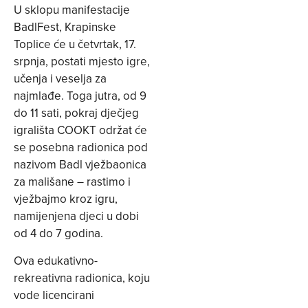
U sklopu manifestacije
BadlFest, Krapinske
Toplice će u četvrtak, 17.
srpnja, postati mjesto igre,
učenja i veselja za
najmlađe. Toga jutra, od 9
do 11 sati, pokraj dječjeg
igrališta COOKT održat će
se posebna radionica pod
nazivom Badl vježbaonica
za mališane – rastimo i
vježbajmo kroz igru,
namijenjena djeci u dobi
od 4 do 7 godina.
Ova edukativno-
rekreativna radionica, koju
vode licencirani