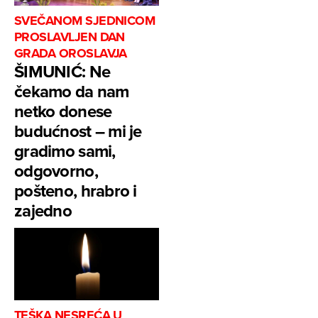
SVEČANOM SJEDNICOM
PROSLAVLJEN DAN
GRADA OROSLAVJA
ŠIMUNIĆ: Ne
čekamo da nam
netko donese
budućnost – mi je
gradimo sami,
odgovorno,
pošteno, hrabro i
zajedno
TEŠKA NESREĆA U