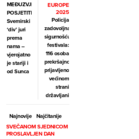
MEĐUZVJEZDANI
EUROPE
2025
POSJETITELJ:
Policija
Svemirski
zadovoljna
‘div’ juri
sigurnošću
prema
festivala:
nama –
116 osoba
vjerojatno
prekršajno
je stariji i
prijavljeno,
od Sunca
većinom
strani
državljani
Najnovije
Najčitanije
SVEČANOM SJEDNICOM
PROSLAVLJEN DAN