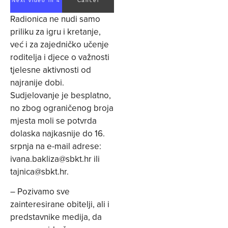
Next video in 4
Cancel
Radionica ne nudi samo
priliku za igru i kretanje,
već i za zajedničko učenje
roditelja i djece o važnosti
tjelesne aktivnosti od
najranije dobi.
Sudjelovanje je besplatno,
no zbog ograničenog broja
mjesta moli se potvrda
dolaska najkasnije do 16.
srpnja na e-mail adrese:
ivana.bakliza@sbkt.hr
ili
tajnica@sbkt.hr
.
– Pozivamo sve
zainteresirane obitelji, ali i
predstavnike medija, da