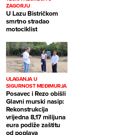
ZAGORJU
U Lazu Bistričkom
smrtno stradao
motociklist
ULAGANJA U
SIGURNOST MEĐIMURJA
Posavec i Rezo obišli
Glavni murski nasip:
Rekonstrukcija
vrijedna 8,17 milijuna
eura podiže zaštitu
od poplava