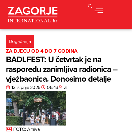
Događanja
ZA DJECU OD 4 DO 7 GODINA
BADLFEST: U četvrtak je na
rasporedu zanimljiva radionica –
vježbaonica. Donosimo detalje
13. srpnja 2025.
06:43
ZI
FOTO: Arhiva