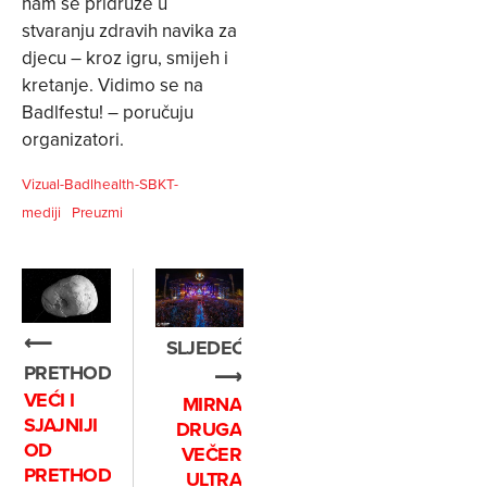
nam se pridruže u
stvaranju zdravih navika za
djecu – kroz igru, smijeh i
kretanje. Vidimo se na
Badlfestu! – poručuju
organizatori.
Vizual-Badlhealth-SBKT-
mediji
Preuzmi
⟵
SLJEDEĆE
PRETHODNO
⟶
VEĆI I
MIRNA
SJAJNIJI
DRUGA
OD
VEČER
PRETHODNIKA
ULTRA