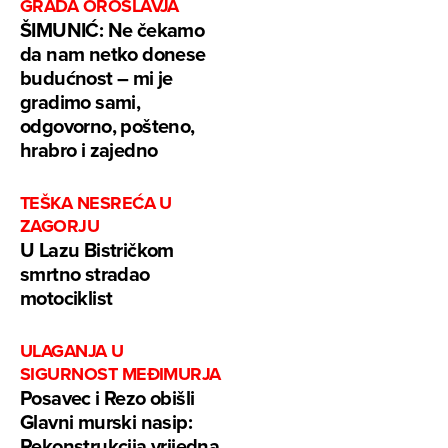
GRADA OROSLAVJA
ŠIMUNIĆ: Ne čekamo
da nam netko donese
budućnost – mi je
gradimo sami,
odgovorno, pošteno,
hrabro i zajedno
TEŠKA NESREĆA U
ZAGORJU
U Lazu Bistričkom
smrtno stradao
motociklist
ULAGANJA U
SIGURNOST MEĐIMURJA
Posavec i Rezo obišli
Glavni murski nasip:
Rekonstrukcija vrijedna