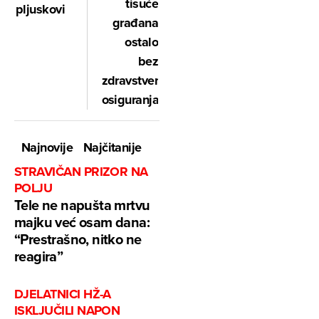
tisuće
pljuskovi
građana
ostalo
bez
zdravstvenog
osiguranja
Najnovije
Najčitanije
STRAVIČAN PRIZOR NA
POLJU
Tele ne napušta mrtvu
majku već osam dana:
“Prestrašno, nitko ne
reagira”
DJELATNICI HŽ-A
ISKLJUČILI NAPON