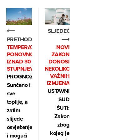
⟵
SLJEDEĆE
PRETHODNO
⟶
TEMPERATURE
NOVI
PONOVNO
ZAKON
IZNAD 30
DONOSI
STUPNJEVA
NEKOLIKO
VAŽNIH
PROGNOZA:
IZMJENA
Sunčano i
USTAVNI
sve
SUD
toplije, a
ŠUTI:
zatim
Zakon
slijede
zbog
osvježenje
kojeg je
i mogući