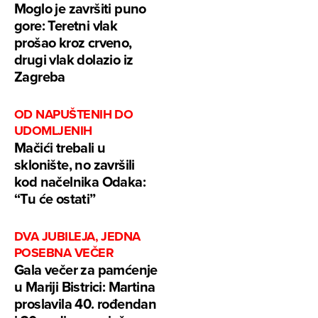
Moglo je završiti puno
gore: Teretni vlak
prošao kroz crveno,
drugi vlak dolazio iz
Zagreba
OD NAPUŠTENIH DO
UDOMLJENIH
Mačići trebali u
sklonište, no završili
kod načelnika Odaka:
“Tu će ostati”
DVA JUBILEJA, JEDNA
POSEBNA VEČER
Gala večer za pamćenje
u Mariji Bistrici: Martina
proslavila 40. rođendan