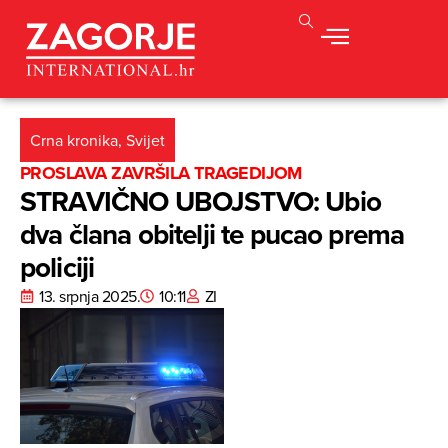
Crna kronika
,
Svijet
PROSLAVA ZAVRŠILA TRAGEDIJOM
STRAVIČNO UBOJSTVO: Ubio
dva člana obitelji te pucao prema
policiji
13. srpnja 2025.
10:11
ZI