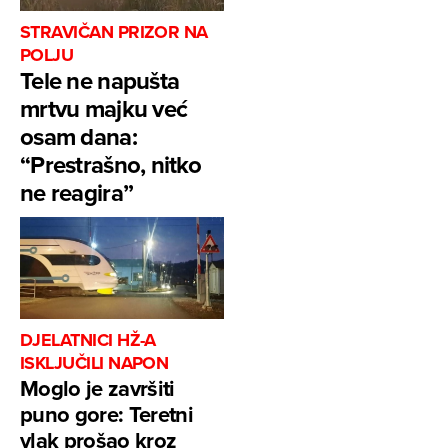
STRAVIČAN PRIZOR NA
POLJU
Tele ne napušta
mrtvu majku već
osam dana:
“Prestrašno, nitko
ne reagira”
DJELATNICI HŽ-A
ISKLJUČILI NAPON
Moglo je završiti
puno gore: Teretni
vlak prošao kroz