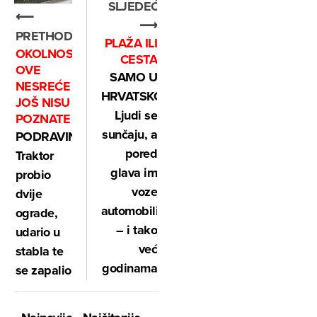
SLJEDEĆE
⟵
⟶
PRETHODNO
PLAŽA ILI
OKOLNOSTI
CESTA
OVE
SAMO U
NESREĆE
HRVATSKOJ:
JOŠ NISU
Ljudi se
POZNATE
sunčaju, a
PODRAVINA:
pored
Traktor
glava im
probio
voze
dvije
automobili
ograde,
– i tako
udario u
već
stabla te
godinama
se zapalio