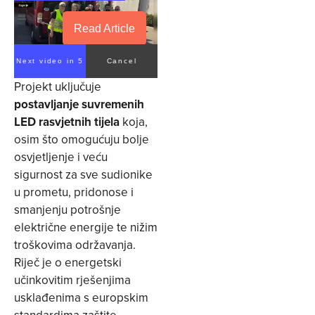
Read Article
Next video in 4
Cancel
Projekt uključuje
postavljanje suvremenih
LED rasvjetnih tijela
koja,
osim što omogućuju bolje
osvjetljenje i veću
sigurnost za sve sudionike
u prometu, pridonose i
smanjenju potrošnje
električne energije te nižim
troškovima održavanja.
Riječ je o energetski
učinkovitim rješenjima
usklađenima s europskim