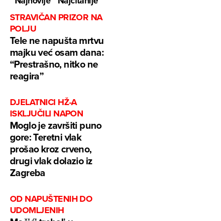
Najnovije
Najčitanije
STRAVIČAN PRIZOR NA
POLJU
Tele ne napušta mrtvu
majku već osam dana:
“Prestrašno, nitko ne
reagira”
DJELATNICI HŽ-A
ISKLJUČILI NAPON
Moglo je završiti puno
gore: Teretni vlak
prošao kroz crveno,
drugi vlak dolazio iz
Zagreba
OD NAPUŠTENIH DO
UDOMLJENIH