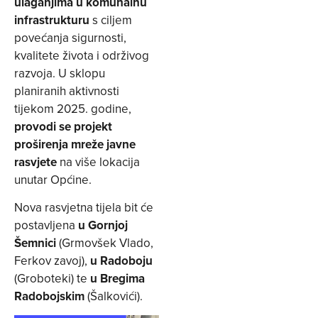
ulaganjima u komunalnu
infrastrukturu
s ciljem
povećanja sigurnosti,
kvalitete života i održivog
razvoja. U sklopu
planiranih aktivnosti
tijekom 2025. godine,
provodi se projekt
proširenja mreže javne
rasvjete
na više lokacija
unutar Općine.
Nova rasvjetna tijela bit će
postavljena
u Gornjoj
Šemnici
(Grmovšek Vlado,
Ferkov zavoj),
u Radoboju
(Groboteki) te
u Bregima
Radobojskim
(Šalkovići).