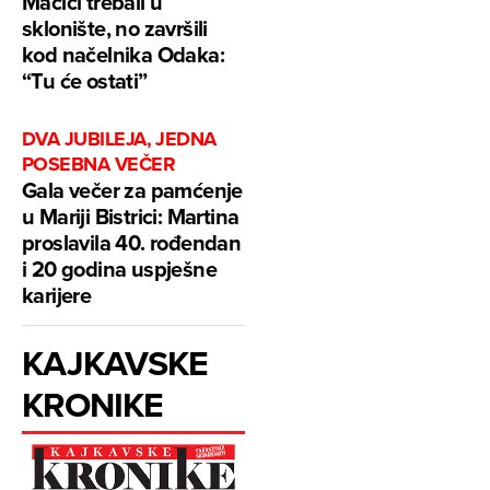
Mačići trebali u
sklonište, no završili
kod načelnika Odaka:
“Tu će ostati”
DVA JUBILEJA, JEDNA
POSEBNA VEČER
Gala večer za pamćenje
u Mariji Bistrici: Martina
proslavila 40. rođendan
i 20 godina uspješne
karijere
KAJKAVSKE
KRONIKE