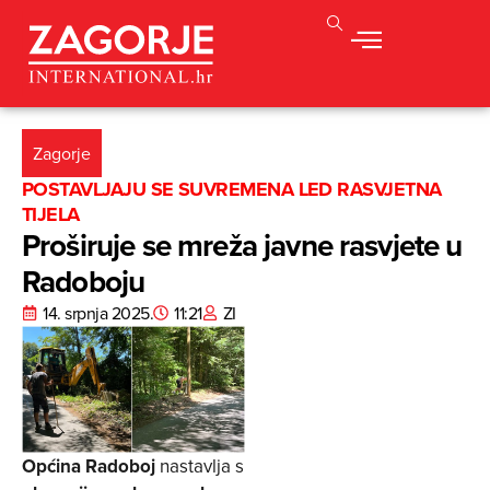
Zagorje
POSTAVLJAJU SE SUVREMENA LED RASVJETNA
TIJELA
Proširuje se mreža javne rasvjete u
Radoboju
14. srpnja 2025.
11:21
ZI
Općina Radoboj
nastavlja s