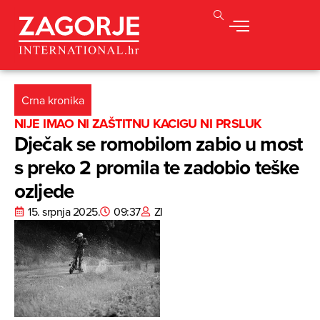
Crna kronika
NIJE IMAO NI ZAŠTITNU KACIGU NI PRSLUK
Dječak se romobilom zabio u most
s preko 2 promila te zadobio teške
ozljede
15. srpnja 2025.
09:37
ZI