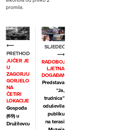
alkohola od preko 2
promila.
⟵
SLJEDEĆE
PRETHODNO
⟶
JUČER JE
RADOBOJSKA
U
LJETNA
ZAGORJU
DOGAĐANJA
GORJELO
Predstava
NA
“Ja,
ČETIRI
trudnica”
LOKACIJE
oduševila
Gospođa
publiku
(69) u
na terasi
Družilovcu
Muzeja