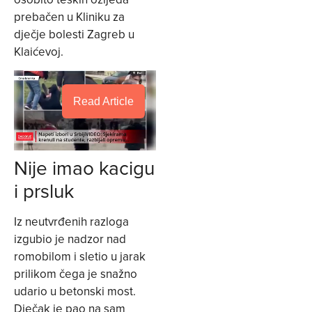
prebačen u Kliniku za
dječje bolesti Zagreb u
Klaićevoj.
Read Article
Nije imao kacigu
i prsluk
Iz neutvrđenih razloga
izgubio je nadzor nad
romobilom i sletio u jarak
prilikom čega je snažno
udario u betonski most.
Dječak je pao na sam