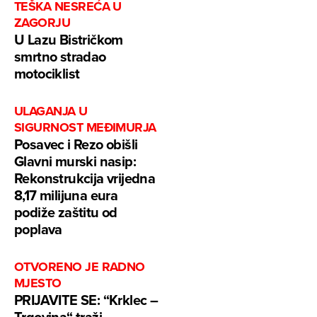
TEŠKA NESREĆA U
ZAGORJU
U Lazu Bistričkom
smrtno stradao
motociklist
ULAGANJA U
SIGURNOST MEĐIMURJA
Posavec i Rezo obišli
Glavni murski nasip:
Rekonstrukcija vrijedna
8,17 milijuna eura
podiže zaštitu od
poplava
OTVORENO JE RADNO
MJESTO
PRIJAVITE SE: “Krklec –
Trgovina“ traži