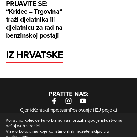
PRIJAVITE SE:
“Krklec – Trgovina“
traži djelatnika ili
djelatnicu za rad na
benzinskoj postaji
IZ HRVATSKE
PRATITE NAS:
Cjenik
Kontakt
Impressum
Poslovanje i EU projekti
Arhiva digitalnih novina
Uvjeti korištenja
Zaštita privatnosti
Koristimo kolačiće kako bismo vam pružili najbolje iskustvo na
Kolačići
našoj web stranici.
Više o kolačićima koje koristimo ili ih možete isključiti u
postavkama
.