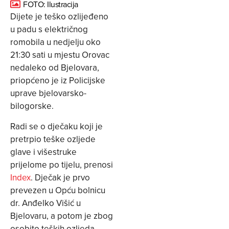
FOTO: Ilustracija
Dijete je teško ozlijeđeno
u padu s električnog
romobila u nedjelju oko
21:30 sati u mjestu Orovac
nedaleko od Bjelovara,
priopćeno je iz Policijske
uprave bjelovarsko-
bilogorske.
Radi se o dječaku koji je
pretrpio teške ozljede
glave i višestruke
prijelome po tijelu, prenosi
Index
. Dječak je prvo
prevezen u Opću bolnicu
dr. Anđelko Višić u
Bjelovaru, a potom je zbog
osobito teških ozljeda