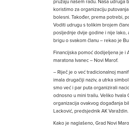
pružaju našem radu. Naša udruga br
koristimo za organizaciju putovanja
bolesni. Također, prema potrebi, pom
Voditi udrugu s tolikim brojem čla
posljednje dvije godine i nije lako,
brigu o svakom članu – rekao je Bu
Financijska pomoć dodijeljena je i 
maratona Ivanec – Novi Marof.
– Riječ je o već tradicionalnoj manif
imala drugačiji naziv, a utrka simbo
smo već i par puta organizirali nac
odnosno u mini trailu. Veliko hval
organizacija ovakvog događanja bil
Lacković, predsjednik AK Varaždin.
Kako je naglašeno, Grad Novi Marof