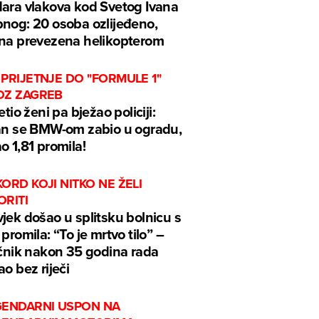
ara vlakova kod Svetog Ivana
nog: 20 osoba ozlijeđeno,
na prevezena helikopterom
PRIJETNJE DO "FORMULE 1"
OZ ZAGREB
jetio ženi pa bježao policiji:
an se BMW-om zabio u ogradu,
o 1,81 promila!
ORD KOJI NITKO NE ŽELI
ORITI
jek došao u splitsku bolnicu s
 promila: “To je mrtvo tilo” –
ečnik nakon 35 godina rada
ao bez riječi
GENDARNI USPON NA