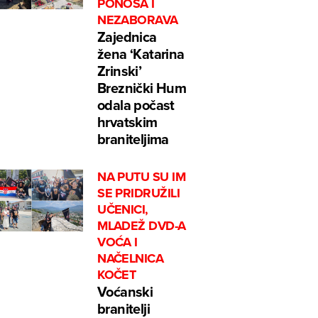
PONOSA I
NEZABORAVA
Zajednica
žena ‘Katarina
Zrinski’
Breznički Hum
odala počast
hrvatskim
braniteljima
NA PUTU SU IM
SE PRIDRUŽILI
UČENICI,
MLADEŽ DVD-A
VOĆA I
NAČELNICA
KOČET
Voćanski
branitelji