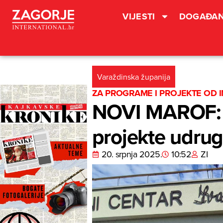
VIJESTI
DOGAĐAN
Varaždinska županija
ZA PROGRAME I PROJEKTE OD 
NOVI MAROF: G
projekte udru
20. srpnja 2025.
10:52
ZI