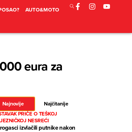
 POSAO?
AUTO&MOTO
.000 eura za
Najnovije
Najčitanije
TAVAK PRIČE O TEŠKOJ
LJEZNIČKOJ NESREĆI
rogasci izvlačili putnike nakon