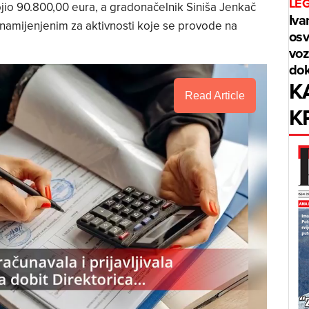
LE
ojio 90.800,00 eura, a gradonačelnik Siniša Jenkač
Iva
a namijenjenim za aktivnosti koje se provode na
osv
voz
dok
K
Read Article
K