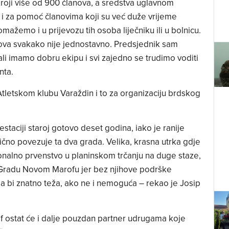
oji više od 900 članova, a sredstva uglavnom
 i za pomoć članovima koji su već duže vrijeme
ažemo i u prijevozu tih osoba liječniku ili u bolnicu.
nova svakako nije jednostavno. Predsjednik sam
 ali imamo dobru ekipu i svi zajedno se trudimo voditi
nta.
Atletskom klubu Varaždin i to za organizaciju brdskog
estaciji staroj gotovo deset godina, iako je ranije
lično povezuje ta dva grada. Velika, krasna utrka gdje
ionalno prvenstvo u planinskom trčanju na duge staze,
a Gradu Novom Marofu jer bez njihove podrške
a bi znatno teža, ako ne i nemoguća – rekao je Josip
 ostat će i dalje pouzdan partner udrugama koje