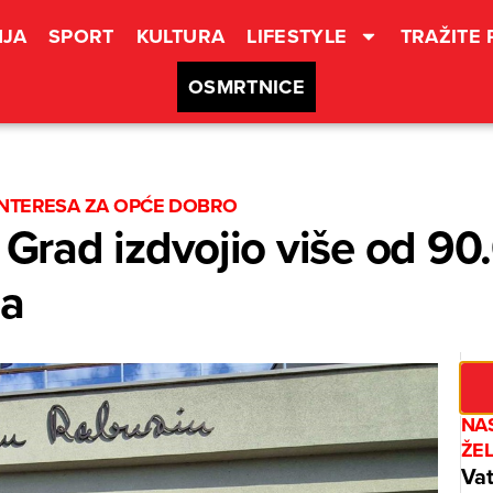
JA
SPORT
KULTURA
LIFESTYLE
TRAŽITE
OSMRTNICE
INTERESA ZA OPĆE DOBRO
rad izdvojio više od 90
ga
NAS
ŽE
Vat