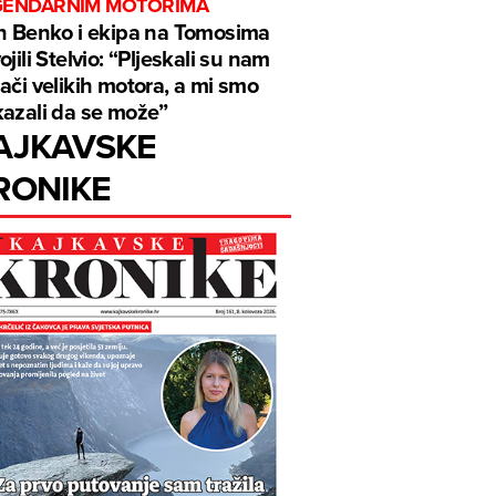
GENDARNIM MOTORIMA
n Benko i ekipa na Tomosima
ojili Stelvio: “Pljeskali su nam
ači velikih motora, a mi smo
azali da se može”
AJKAVSKE
RONIKE