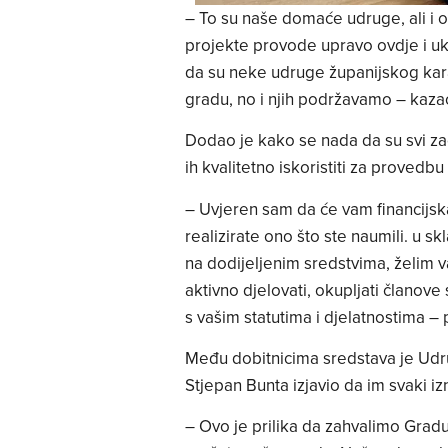
– To su naše domaće udruge, ali i o
projekte provode upravo ovdje i uk
da su neke udruge županijskog kara
gradu, no i njih podržavamo – kaza
Dodao je kako se nada da su svi zad
ih kvalitetno iskoristiti za provedbu
– Uvjeren sam da će vam financijs
realizirate ono što ste naumili. u 
na dodijeljenim sredstvima, želim 
aktivno djelovati, okupljati članove
s vašim statutima i djelatnostima –
Među dobitnicima sredstava je Udru
Stjepan Bunta izjavio da im svaki i
– Ovo je prilika da zahvalimo Grad