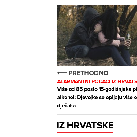
⟵ PRETHODNO
ALARMANTNI PODACI IZ HRVAT
Više od 85 posto 15-godišnjaka pi
alkohol: Djevojke se opijaju više 
dječaka
IZ HRVATSKE