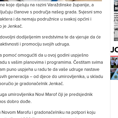
ne koje djeluju na razini Varaždinske županije, a
ljučuju članove s područja našeg grada. Svjesni smo
ktera i da nemaju podružnice u svakoj općini i
o je Jenkač.
ovoljni dodijeljenim sredstvima te da vjeruje da će
 aktivnosti i promociju svojih udruga.
J
ka pomoć omogućiti da u ovoj godini uspješno
skladu s vašim planovima i programima. Čestitam svima
vam puno uspjeha u radu te da vaše udruge nastave
 svih generacija – od djece do umirovljenika, u skladu
 poručio je gradonačelnik Jenkač.
ga umirovljenika Novi Marof čiji je predsjednik
znos dobro dođe.
u Novom Marofu i gradonačelniku na potpori koju