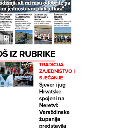
OŠ IZ RUBRIKE
TRADICIJA,
ZAJEDNIŠTVO I
SJEĆANJE
Sjever i jug
Hrvatske
spojeni na
Neretvi:
Varaždinska
županija
predstavila