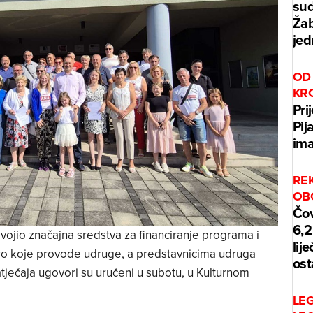
sud
Žab
jed
OD 
KR
Pri
Pij
ima
REK
OB
Čov
6,2
vojio značajna sredstva za financiranje programa i
lij
ro koje provode udruge, a predstavnicima udruga
ost
atječaja ugovori su uručeni u subotu, u Kulturnom
LE