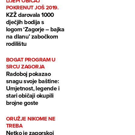
LIJEPI OBIČAJ
POKRENUT JOŠ 2019.
KZŽ darovala 1000
dječjih bodija s
logom ‘Zagorje – bajka
na dlanu’ zabočkom
rodilištu
BOGAT PROGRAM U
SRCU ZAGORJA
Radoboj pokazao
snagu svoje baštine:
Umjetnost, legende i
stari običaji okupili
brojne goste
ORUŽJE NIKOME NE
TREBA
Netko je zagorskoj