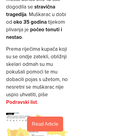
dogodila se
stravična
tragedija
. Muškarac u dobi
od
oko 35 godina
tijekom
plivanja je
počeo tonuti i
nestao
.
Prema riječima kupača koji
su se ondje zatekli, obližnji
skelari odmah su mu
pokušali pomoći te mu
dobacili pojas s užetom, no
nesretni se muškarac nije
uspio uhvatiti, piše
Podravski list
.
Read Article