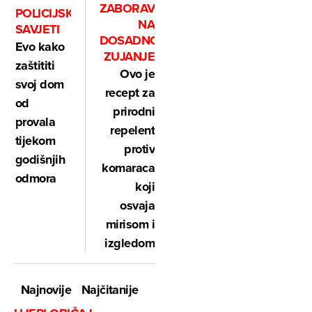
ZABORAVITE
POLICIJSKI
NA
SAVJETI
DOSADNO
Evo kako
ZUJANJE
zaštititi
Ovo je
svoj dom
recept za
od
prirodni
provala
repelent
tijekom
protiv
godišnjih
komaraca
odmora
koji
osvaja
mirisom i
izgledom
Najnovije
Najčitanije