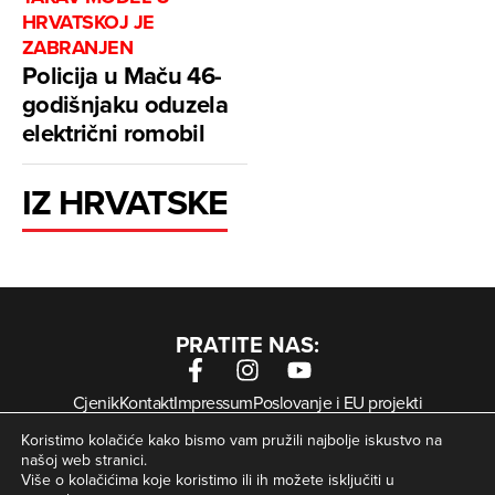
HRVATSKOJ JE
ZABRANJEN
Policija u Maču 46-
godišnjaku oduzela
električni romobil
IZ HRVATSKE
PRATITE NAS:
Cjenik
Kontakt
Impressum
Poslovanje i EU projekti
Arhiva digitalnih novina
Uvjeti korištenja
Zaštita privatnosti
Koristimo kolačiće kako bismo vam pružili najbolje iskustvo na
Kolačići
našoj web stranici.
Više o kolačićima koje koristimo ili ih možete isključiti u