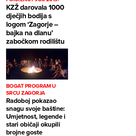
KZŽ darovala 1000
dječjih bodija s
logom ‘Zagorje –
bajka na dlanu’
zabočkom rodilištu
BOGAT PROGRAM U
SRCU ZAGORJA
Radoboj pokazao
snagu svoje baštine:
Umjetnost, legende i
stari običaji okupili
brojne goste