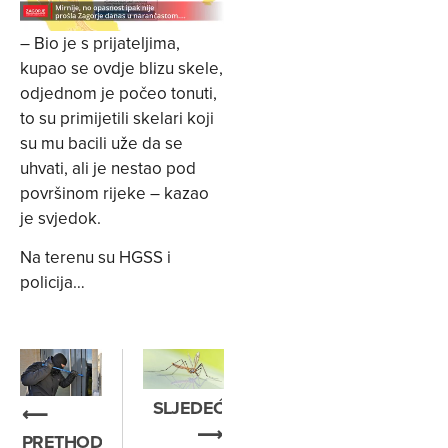
– Bio je s prijateljima,
kupao se ovdje blizu skele,
odjednom je počeo tonuti,
to su primijetili skelari koji
su mu bacili uže da se
uhvati, ali je nestao pod
površinom rijeke – kazao
je svjedok.
Na terenu su HGSS i
policija…
SLJEDEĆE
⟵
⟶
PRETHODNO