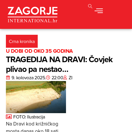
Crna kronika
U DOBI OD OKO 35 GODINA
TRAGEDIJA NA DRAVI: Čovjek
plivao pa nestao…
9. kolovoza 2025.
22:00
ZI
FOTO: Ilustracija
Na Dravi kod križničkog
mosta danas oko 18 sati