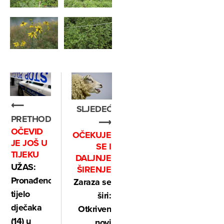
⟵
SLJEDEĆE
PRETHODNO
⟶
OČEVID
OČEKUJE
JE JOŠ U
SE I
TIJEKU
DALJNJE
UŽAS:
ŠIRENJE
Pronađeno
Zaraza se
tijelo
širi:
dječaka
Otkriven
(14) u
novi