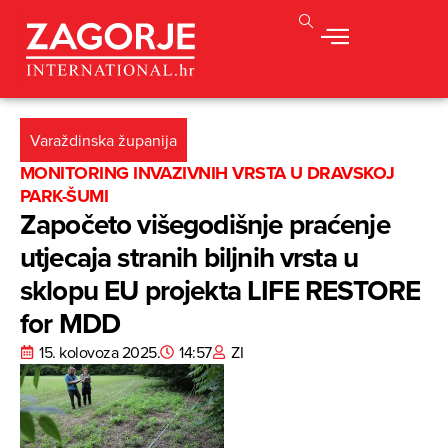
Varaždinska županija
MONITORING INVAZIVNIH VRSTA U DRAVSKOJ
PARK-ŠUMI
Započeto višegodišnje praćenje
utjecaja stranih biljnih vrsta u
sklopu EU projekta LIFE RESTORE
for MDD
15. kolovoza 2025.
14:57
ZI