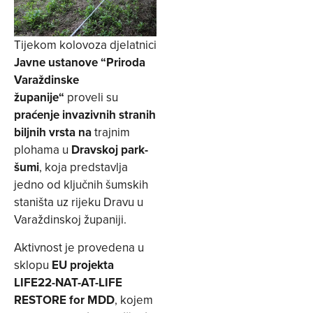
Tijekom kolovoza djelatnici
Javne ustanove “Priroda
Varaždinske
županije“
proveli su
praćenje invazivnih stranih
biljnih vrsta na
trajnim
plohama u
Dravskoj park-
šumi
, koja predstavlja
jedno od ključnih šumskih
staništa uz rijeku Dravu u
Varaždinskoj županiji.
Aktivnost je provedena u
sklopu
EU projekta
LIFE22-NAT-AT-LIFE
RESTORE for MDD
, kojem