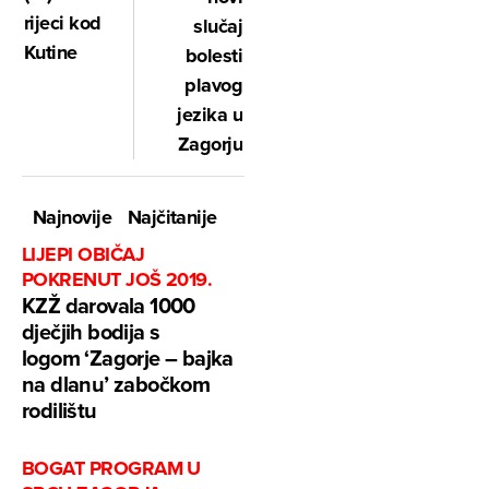
rijeci kod
slučaj
Kutine
bolesti
plavog
jezika u
Zagorju
Najnovije
Najčitanije
LIJEPI OBIČAJ
POKRENUT JOŠ 2019.
KZŽ darovala 1000
dječjih bodija s
logom ‘Zagorje – bajka
na dlanu’ zabočkom
rodilištu
BOGAT PROGRAM U