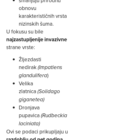
smanjuju prirodnu
obnovu
karakterističnih vrsta
nizinskih šuma.
U fokusu su bile
najzastupljenije invazivne
strane vrste:
Žljezdasti
nedirak
(Impatiens
)
glandulifera
Velika
zlatnica
(Solidago
giganetea)
Dronjava
pupavica
(Rudbeckia
laciniata)
Ovi se podaci prikupljaju u
razdoblju od pet godina