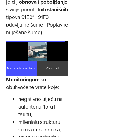
je cilj
obnova i poboljšanje
stanja prioritetnih
stanišnih
tipova 91E0* i 91F0
(Aluvijalne šume i Poplavne
miješane šume).
Next video in 4
Cancel
Monitoringom
su
obuhvaćene vrste koje:
negativno utječu na
autohtonu floru i
faunu,
mijenjaju strukturu
šumskih zajednica,