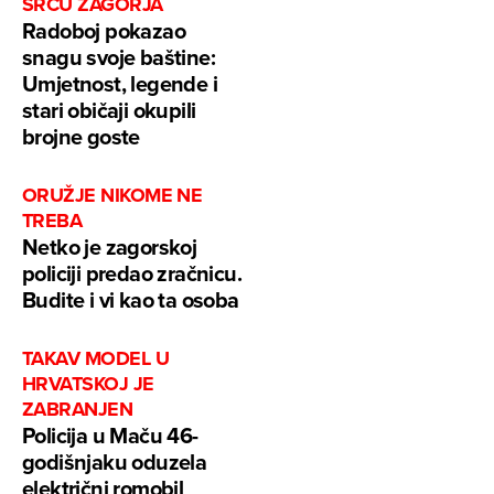
SRCU ZAGORJA
Radoboj pokazao
snagu svoje baštine:
Umjetnost, legende i
stari običaji okupili
brojne goste
ORUŽJE NIKOME NE
TREBA
Netko je zagorskoj
policiji predao zračnicu.
Budite i vi kao ta osoba
TAKAV MODEL U
HRVATSKOJ JE
ZABRANJEN
Policija u Maču 46-
godišnjaku oduzela
električni romobil