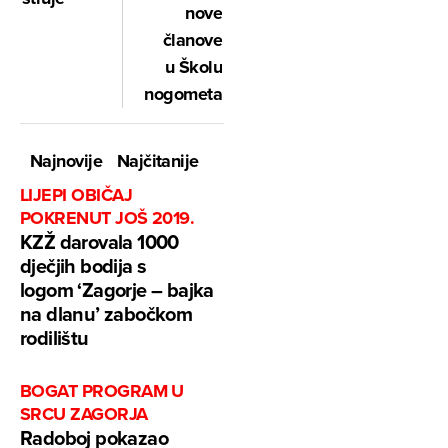
nove
članove
u Školu
nogometa
Najnovije
Najčitanije
LIJEPI OBIČAJ
POKRENUT JOŠ 2019.
KZŽ darovala 1000
dječjih bodija s
logom ‘Zagorje – bajka
na dlanu’ zabočkom
rodilištu
BOGAT PROGRAM U
SRCU ZAGORJA
Radoboj pokazao