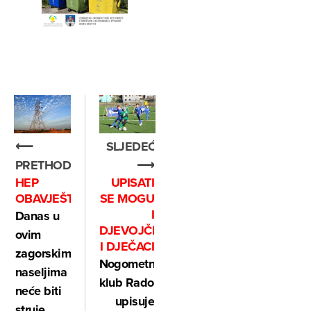
⟵
SLJEDEĆE
PRETHODNO
⟶
HEP
UPISATI
OBAVJEŠTAVA
SE MOGU
I
Danas u
DJEVOJČICE
ovim
I DJEČACI
zagorskim
Nogometni
naseljima
klub Radoboj
neće biti
upisuje
struje