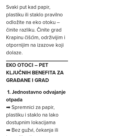
Svaki put kad papir,
plastiku ili staklo pravilno
odložite na eko otoku –
činite razliku. Činite grad
Krapinu čišćim, održivijim i
otpornijim na izazove koji
dolaze.
EKO OTOCI – PET
KLJUČNIH BENEFITA ZA
GRAĐANE I GRAD
1. Jednostavno odvajanje
otpada
➡ Spremnici za papir,
plastiku i staklo na lako
dostupnim lokacijama
➡ Bez gužvi, čekanja ili