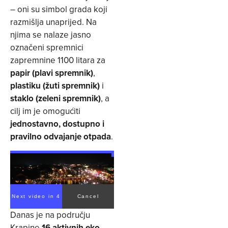
– oni su simbol grada koji
razmišlja unaprijed. Na
njima se nalaze jasno
označeni spremnici
zapremnine 1100 litara za
papir (plavi spremnik)
,
plastiku (žuti spremnik)
i
staklo (zeleni spremnik)
, a
cilj im je omogućiti
jednostavno, dostupno i
pravilno odvajanje otpada
.
Next video in 4
Cancel
Danas je na području
Krapine
16 aktivnih eko