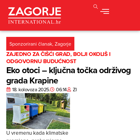
Sponzorirani članak
,
Zagorje
ZAJEDNO ZA ČIŠĆI GRAD, BOLJI OKOLIŠ I
ODGOVORNU BUDUĆNOST
Eko otoci – ključna točka održivog
grada Krapine
18. kolovoza 2025.
06:14
ZI
U vremenu kada klimatske