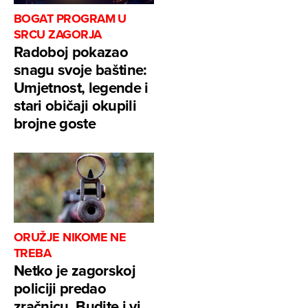
BOGAT PROGRAM U
SRCU ZAGORJA
Radoboj pokazao
snagu svoje baštine:
Umjetnost, legende i
stari običaji okupili
brojne goste
ORUŽJE NIKOME NE
TREBA
Netko je zagorskoj
policiji predao
zračnicu. Budite i vi