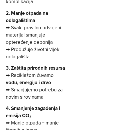
komplikacija
2. Manje otpada na
odlagalištima
➡ Svaki pravilno odvojeni
materijal smanjuje
opterećenje deponija
➡ Produžuje životni vijek
odlagališta
3. Zaštita prirodnih resursa
➡ Reciklažom čuvamo
vodu, energiju i drvo
➡ Smanjujemo potrebu za
novim sirovinama
4. Smanjenje zagađenja i
emisija CO
₂
➡ Manje otpada = manje