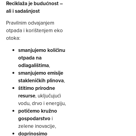
Reciklaža je budućnost –
ali i sadašnjost
Pravilnim odvajanjem
otpada i korištenjem eko
otoka:
smanjujemo količinu
otpada na
odlagalištima
,
smanjujemo emisije
stakleničkih plinova
,
štitimo prirodne
resurse
, uključujući
vodu, drvo i energiju,
potičemo kružno
gospodarstvo
i
zelene inovacije,
doprinosimo