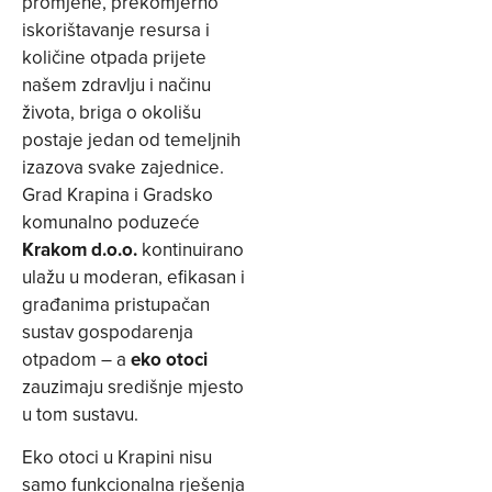
promjene, prekomjerno
iskorištavanje resursa i
količine otpada prijete
našem zdravlju i načinu
života, briga o okolišu
postaje jedan od temeljnih
izazova svake zajednice.
Grad Krapina i Gradsko
komunalno poduzeće
Krakom d.o.o.
kontinuirano
ulažu u moderan, efikasan i
građanima pristupačan
sustav gospodarenja
otpadom – a
eko otoci
zauzimaju središnje mjesto
u tom sustavu.
Eko otoci u Krapini nisu
samo funkcionalna rješenja