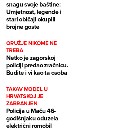
snagu svoje baštine:
Umjetnost, legende i
stari običaji okupili
brojne goste
ORUŽJE NIKOME NE
TREBA
Netko je zagorskoj
policiji predao zračnicu.
Budite i vi kao ta osoba
TAKAV MODEL U
HRVATSKOJ JE
ZABRANJEN
Policija u Maču 46-
godišnjaku oduzela
električni romobil