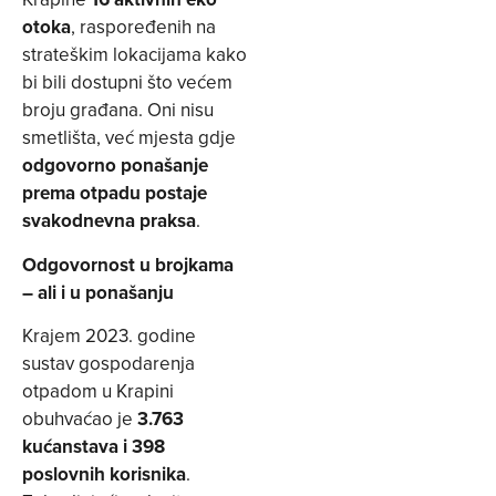
otoka
, raspoređenih na
strateškim lokacijama kako
bi bili dostupni što većem
broju građana. Oni nisu
smetlišta, već mjesta gdje
odgovorno ponašanje
prema otpadu postaje
svakodnevna praksa
.
Odgovornost u brojkama
– ali i u ponašanju
Krajem 2023. godine
sustav gospodarenja
otpadom u Krapini
obuhvaćao je
3.763
kućanstava i 398
poslovnih korisnika
.