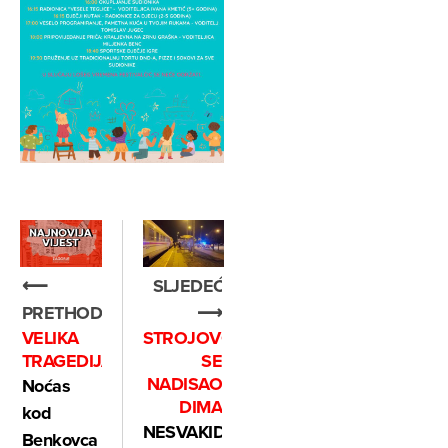
SLJEDEĆE
⟵
⟶
PRETHODNO
STROJOVOĐA
VELIKA
SE
TRAGEDIJA
NADISAO
Noćas
DIMA
kod
NESVAKIDAŠNJA
Benkovca