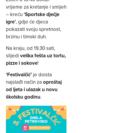
vrijeme za kretanje i smijeh
– kreću
‘Sportske dječje
igre’
, gdje će djeca
pokazati svoju spretnost,
brzinu i timski duh.
Na kraju, od 19.30 sati,
slijedi
velika fešta uz tortu,
pizze i sokove
!
‘Festivalčić’
je doista
najslađi način za
oproštaj
od ljeta i ulazak u novu
školsku godinu
.