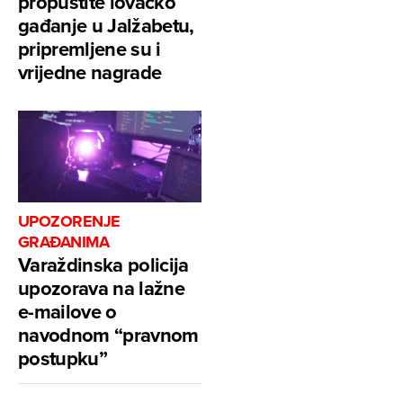
propustite lovačko
gađanje u Jalžabetu,
pripremljene su i
vrijedne nagrade
UPOZORENJE
GRAĐANIMA
Varaždinska policija
upozorava na lažne
e-mailove o
navodnom “pravnom
postupku”