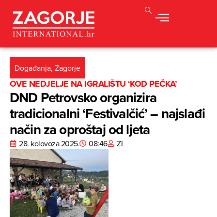
Događanja
,
Zagorje
OVE NEDJELJE NA IGRALIŠTU ‘KOD PEČKA’
DND Petrovsko organizira
tradicionalni ‘Festivalčić’ – najslađi
način za oproštaj od ljeta
28. kolovoza 2025.
08:46
ZI