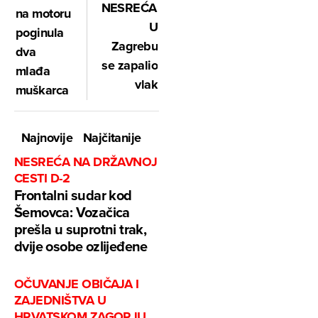
NESREĆA:
na motoru
U
poginula
Zagrebu
dva
se zapalio
mlađa
vlak
muškarca
Najnovije
Najčitanije
NESREĆA NA DRŽAVNOJ
CESTI D-2
Frontalni sudar kod
Šemovca: Vozačica
prešla u suprotni trak,
dvije osobe ozlijeđene
OČUVANJE OBIČAJA I
ZAJEDNIŠTVA U
HRVATSKOM ZAGORJU