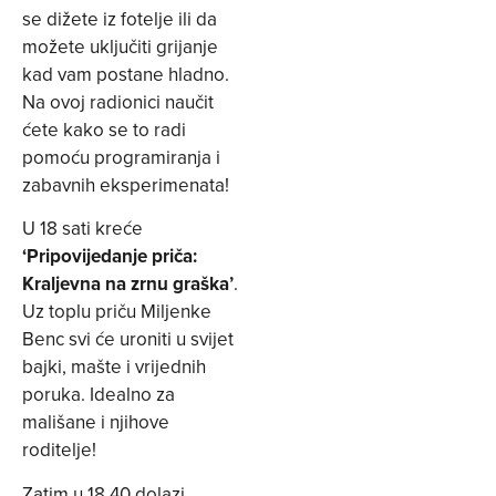
se dižete iz fotelje ili da
možete uključiti grijanje
kad vam postane hladno.
Na ovoj radionici naučit
ćete kako se to radi
pomoću programiranja i
zabavnih eksperimenata!
U 18 sati kreće
‘Pripovijedanje priča:
Kraljevna na zrnu graška’
.
Uz toplu priču Miljenke
Benc svi će uroniti u svijet
bajki, mašte i vrijednih
poruka. Idealno za
mališane i njihove
roditelje!
Zatim u 18.40 dolazi