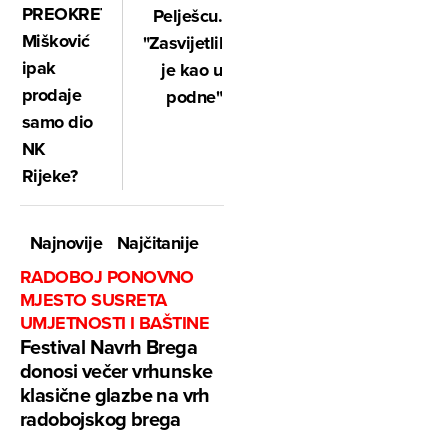
PREOKRET:
Pelješcu.
Mišković
"Zasvijetlilo
ipak
je kao u
prodaje
podne"
samo dio
NK
Rijeke?
Najnovije
Najčitanije
RADOBOJ PONOVNO
MJESTO SUSRETA
UMJETNOSTI I BAŠTINE
Festival Navrh Brega
donosi večer vrhunske
klasične glazbe na vrh
radobojskog brega