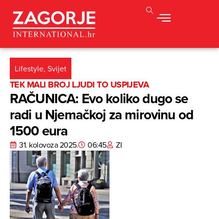
Lifestyle
,
Svijet
TEK MALI BROJ LJUDI TO USPIJEVA
RAČUNICA: Evo koliko dugo se
radi u Njemačkoj za mirovinu od
1500 eura
31. kolovoza 2025.
06:45
ZI