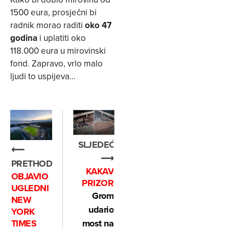
1500 eura, prosječni bi
radnik morao raditi
oko 47
godina
i uplatiti oko
118.000 eura u mirovinski
fond. Zapravo, vrlo malo
ljudi to uspijeva…
SLJEDEĆE
⟵
⟶
PRETHODNO
KAKAV
OBJAVIO
PRIZOR
UGLEDNI
Grom
NEW
udario
YORK
most na
TIMES