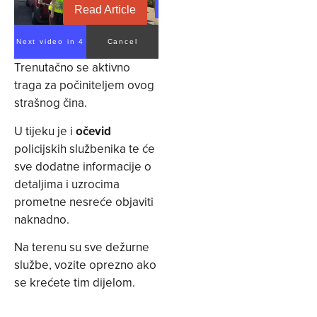
Read Article
Next video in 3
Cancel
Trenutačno se aktivno
traga za počiniteljem ovog
strašnog čina.
U tijeku je i
očevid
policijskih službenika te će
sve dodatne informacije o
detaljima i uzrocima
prometne nesreće objaviti
naknadno.
Na terenu su sve dežurne
službe, vozite oprezno ako
se krećete tim dijelom.