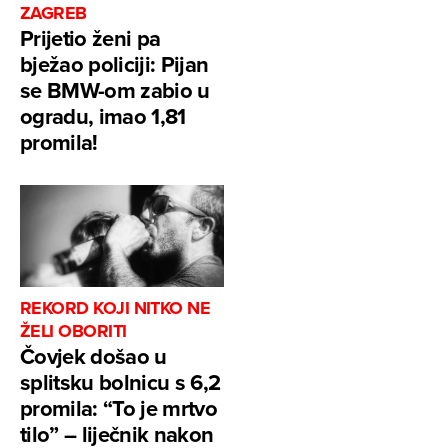
ZAGREB
Prijetio ženi pa
bježao policiji: Pijan
se BMW-om zabio u
ogradu, imao 1,81
promila!
REKORD KOJI NITKO NE
ŽELI OBORITI
Čovjek došao u
splitsku bolnicu s 6,2
promila: “To je mrtvo
tilo” – liječnik nakon