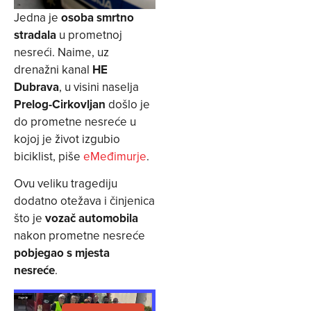
Jedna je
osoba smrtno
stradala
u prometnoj
nesreći. Naime, uz
drenažni kanal
HE
Dubrava
, u visini naselja
Prelog-Cirkovljan
došlo je
do prometne nesreće u
kojoj je život izgubio
biciklist, piše
eMeđimurje
.
Ovu veliku tragediju
dodatno otežava i činjenica
što je
vozač automobila
nakon prometne nesreće
pobjegao s mjesta
nesreće
.