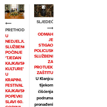
SLJEDEĆE
⟵
⟶
PRETHODNO
ODMAH
U
JE
NEDJELJU
STIGAO
SLUŽBENO
POLICIJSKI
POČINJE
SLUŽBENIK
‘TJEDAN
ZA
KAJKAVSKE
PROTUEKSPLOZIJSKU
KULTURE’
ZAŠTITU
U
U Klanjcu
KRAPINI.
tijekom
FESTIVAL
KAJKAVSKIH
čišćenja
POPEVKI
podruma
SLAVI 60.
pronađeni