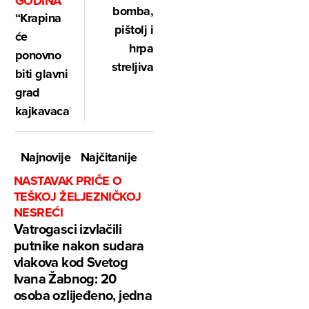
GODINA
bomba,
“Krapina
pištolj i
će
hrpa
ponovno
streljiva
biti glavni
grad
kajkavaca”
Najnovije
Najčitanije
NASTAVAK PRIČE O
TEŠKOJ ŽELJEZNIČKOJ
NESREĆI
Vatrogasci izvlačili
putnike nakon sudara
vlakova kod Svetog
Ivana Žabnog: 20
osoba ozlijeđeno, jedna