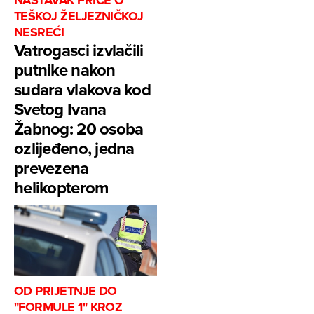
NASTAVAK PRIČE O
TEŠKOJ ŽELJEZNIČKOJ
NESREĆI
Vatrogasci izvlačili
putnike nakon
sudara vlakova kod
Svetog Ivana
Žabnog: 20 osoba
ozlijeđeno, jedna
prevezena
helikopterom
OD PRIJETNJE DO
"FORMULE 1" KROZ