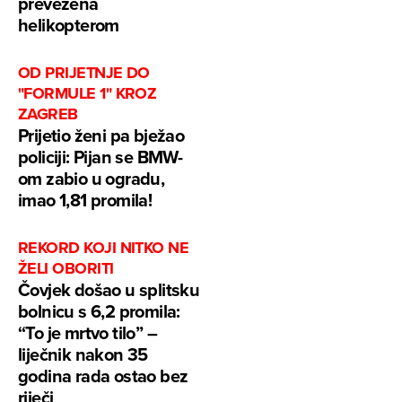
prevezena
helikopterom
OD PRIJETNJE DO
"FORMULE 1" KROZ
ZAGREB
Prijetio ženi pa bježao
policiji: Pijan se BMW-
om zabio u ogradu,
imao 1,81 promila!
REKORD KOJI NITKO NE
ŽELI OBORITI
Čovjek došao u splitsku
bolnicu s 6,2 promila:
“To je mrtvo tilo” –
liječnik nakon 35
godina rada ostao bez
riječi