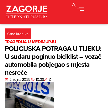
Crna kronika
TRAGEDIJA U MEĐIMURJU
POLICIJSKA POTRAGA U TIJEKU:
U sudaru poginuo biciklist – vozač
automobila pobjegao s mjesta
nesreće
2. rujna 2025.
10:38
ZI