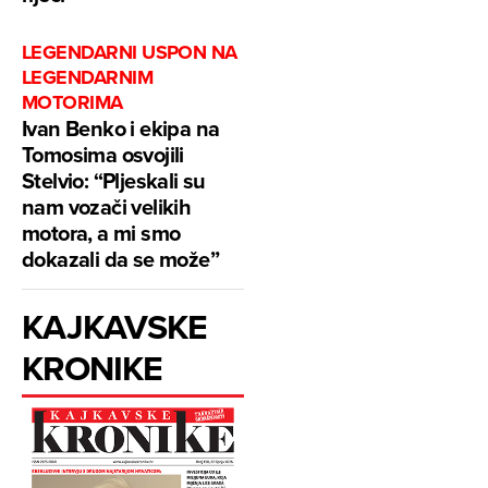
LEGENDARNI USPON NA
LEGENDARNIM
MOTORIMA
Ivan Benko i ekipa na
Tomosima osvojili
Stelvio: “Pljeskali su
nam vozači velikih
motora, a mi smo
dokazali da se može”
KAJKAVSKE
KRONIKE