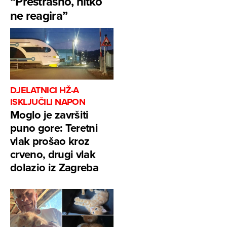
“Prestrašno, nitko
ne reagira”
DJELATNICI HŽ-A
ISKLJUČILI NAPON
Moglo je završiti
puno gore: Teretni
vlak prošao kroz
crveno, drugi vlak
dolazio iz Zagreba