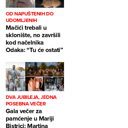
OD NAPUŠTENIH DO
UDOMLJENIH
Mačići trebali u
sklonište, no završili
kod načelnika
Odaka: “Tu će ostati”
DVA JUBILEJA, JEDNA
POSEBNA VEČER
Gala večer za
pamćenje u Mariji
Bistrici: Martina