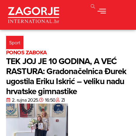
Sport
PONOS ZABOKA
TEK JOJ JE 10 GODINA, A VEĆ
RASTURA: Gradonačelnica Đurek
ugostila Eriku Iskrić – veliku nadu
hrvatske gimnastike
2. rujna 2025.
16:50
ZI