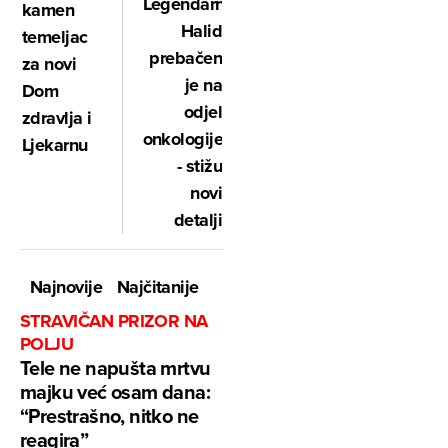
Legendarni
kamen
Halid
temeljac
prebačen
za novi
je na
Dom
odjel
zdravlja i
onkologije
Ljekarnu
- stižu
novi
detalji
Najnovije
Najčitanije
STRAVIČAN PRIZOR NA
POLJU
Tele ne napušta mrtvu
majku već osam dana:
“Prestrašno, nitko ne
reagira”