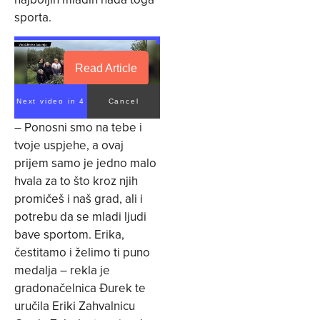
sporta.
Read Article
Next video in 4
Cancel
– Ponosni smo na tebe i
tvoje uspjehe, a ovaj
prijem samo je jedno malo
hvala za to što kroz njih
promičeš i naš grad, ali i
potrebu da se mladi ljudi
bave sportom. Erika,
čestitamo i želimo ti puno
medalja – rekla je
gradonačelnica Đurek te
uručila Eriki Zahvalnicu