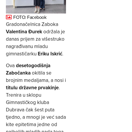
FOTO: Facebook
Gradonačelnica Zaboka
Valentina Đurek
održala je
danas prijem za višestruko
nagrađivanu mladu
gimnastičarku
Eriku Iskrić
.
Ova
desetogodišnja
Zabočanka
okitila se
brojnim medaljama, a nosi i
titulu državne prvakinje
.
Trenira u sklopu
Gimnastičkog kluba
Dubrava čak šest puta
tjedno, a mnogi je već sada
kite epitetima jedne od
najboljih mladih nada toga