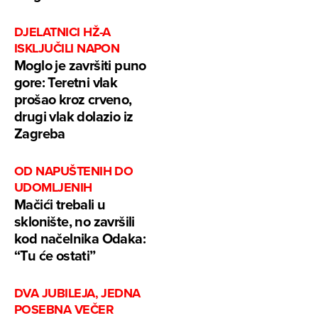
DJELATNICI HŽ-A
ISKLJUČILI NAPON
Moglo je završiti puno
gore: Teretni vlak
prošao kroz crveno,
drugi vlak dolazio iz
Zagreba
OD NAPUŠTENIH DO
UDOMLJENIH
Mačići trebali u
sklonište, no završili
kod načelnika Odaka:
“Tu će ostati”
DVA JUBILEJA, JEDNA
POSEBNA VEČER