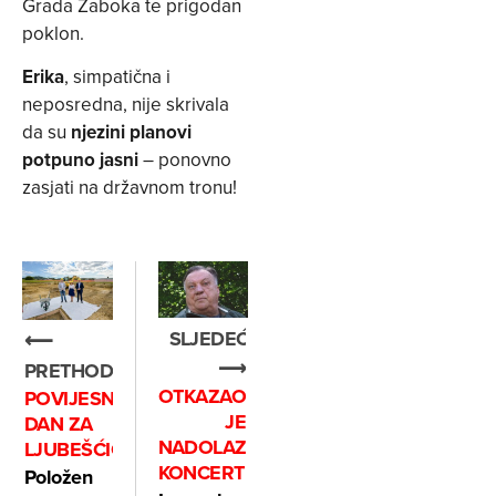
Grada Zaboka te prigodan
poklon.
Erika
, simpatična i
neposredna, nije skrivala
da su
njezini planovi
potpuno jasni
– ponovno
zasjati na državnom tronu!
SLJEDEĆE
⟵
⟶
PRETHODNO
OTKAZAO
POVIJESNI
JE
DAN ZA
NADOLAZEĆE
LJUBEŠĆICU
KONCERTE
Položen