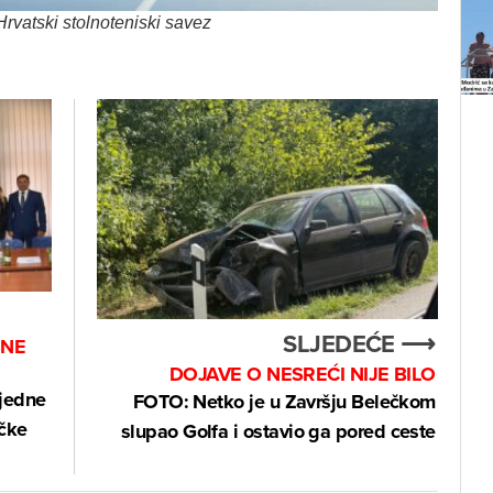
rvatski stolnoteniski savez
SLJEDEĆE ⟶
BNE
DOJAVE O NESREĆI NIJE BILO
ijedne
FOTO: Netko je u Završju Belečkom
ičke
slupao Golfa i ostavio ga pored ceste