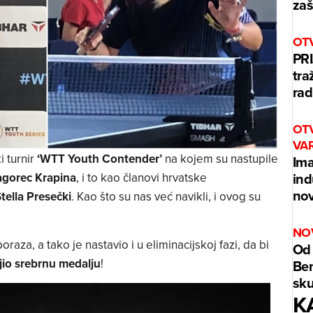
zaš
OT
PRI
tra
rad
OT
VA
i turnir
‘WTT Youth Contender’
na kojem su nastupile
Ima
ind
agorec Krapina
, i to kao članovi hrvatske
nov
Stella Presečki
. Kao što su nas već navikli, i ovog su
NO
oraza, a tako je nastavio i u eliminacijskoj fazi, da bi
Od 
jio srebrnu medalju
!
Benz
sku
K