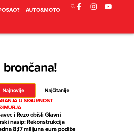
 POSAO?
AUTO&MOTO
i brončana!
Najnovije
Najčitanije
AGANJA U SIGURNOST
ĐIMURJA
avec i Rezo obišli Glavni
ski nasip: Rekonstrukcija
jedna 8,17 milijuna eura podiže