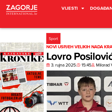
VIJESTI
DOGAĐAN
Sport
NOVI USPJEH VELIKIH NADA KR
Lovro Posilović
3. rujna 2025.
15:45
Milorad 