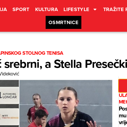
JA
SPORT
KULTURA
LIFESTYLE
TRAŽITE
OSMRTNICE
APINSKOG STOLNOG TENISA
 srebrni, a Stella Presečk
Videković
UL
ME
Pos
mur
vri