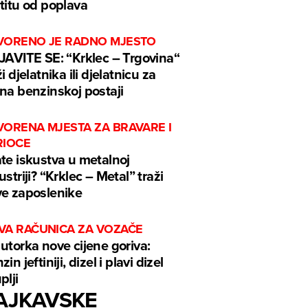
titu od poplava
VORENO JE RADNO MJESTO
JAVITE SE: “Krklec – Trgovina“
ži djelatnika ili djelatnicu za
na benzinskoj postaji
VORENA MJESTA ZA BRAVARE I
RIOCE
te iskustva u metalnoj
ustriji? “Krklec – Metal” traži
e zaposlenike
VA RAČUNICA ZA VOZAČE
utorka nove cijene goriva:
in jeftiniji, dizel i plavi dizel
plji
AJKAVSKE