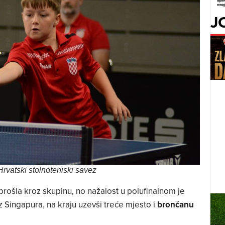
J
rvatski stolnoteniski savez
o prošla kroz skupinu, no nažalost u polufinalnom je
z Singapura, na kraju uzevši treće mjesto i
brončanu