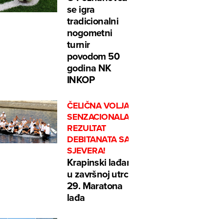
se igra
tradicionalni
nogometni
turnir
povodom 50
godina NK
INKOP
ČELIČNA VOLJA I
SENZACIONALAN
REZULTAT
DEBITANATA SA
SJEVERA!
Krapinski lađari
u završnoj utrci
29. Maratona
lađa