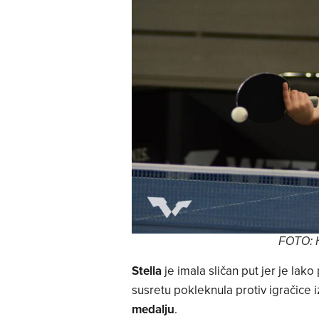
FOTO: H
Stella
je imala sličan put jer je lak
susretu pokleknula protiv igračice i
medalju
.