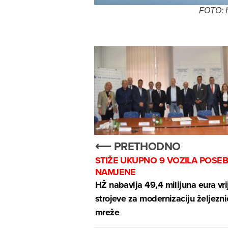
FOTO: H
⟵ PRETHODNO
STIŽE UKUPNO 9 VOZILA POSE
NAMJENE
HŽ nabavlja 49,4 milijuna eura vr
strojeve za modernizaciju željezn
mreže