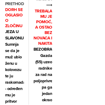
PRETHODNO
⟶
DORH SE
TREBALA
OGLASIO
MU JE
O
POMOĆ,
ZLOČINU
A OSTAO
JEZA U
BEZ
SLAVONIJI:
NOVACA I
NAKITA
Sumnja
BEZOBRAZNO:
se da je
Gazda
muž ubio
(55) uzeo
ženu u
radnike
kolovozu
za rad na
te ju
poljoprivredi
raskomadao
pa ga
- određen
jedan
mu je
okrao
pritvor