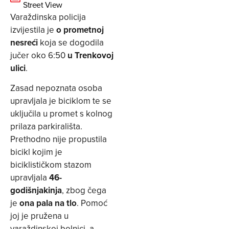
Street View
Varaždinska policija
izvijestila je
o prometnoj
nesreći
koja se dogodila
jučer oko 6:50
u Trenkovoj
ulici
.
Zasad nepoznata osoba
upravljala je biciklom te se
uključila u promet s kolnog
prilaza parkirališta.
Prethodno nije propustila
bicikl kojim je
biciklističkom stazom
upravljala
46-
godišnjakinja
, zbog čega
je
ona pala na tlo
. Pomoć
joj je pružena u
varaždinskoj bolnici, a