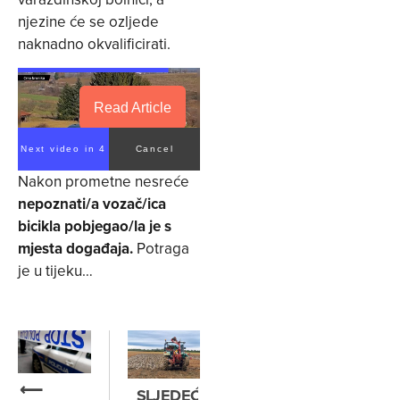
njezine će se ozljede
naknadno okvalificirati.
Read Article
Next video in 4
Cancel
Nakon prometne nesreće
nepoznati/a vozač/ica
bicikla pobjegao/la je s
mjesta događaja.
Potraga
je u tijeku…
⟵
SLJEDEĆE