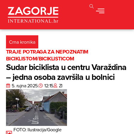
Crna kronika
TRAJE POTRAGA ZA NEPOZNATIM
BICIKLISTOM/BICIKLISTICOM
Sudar biciklista u centru Varaždina
– jedna osoba završila u bolnici
5. rujna 2025.
12:15
ZI
FOTO: Ilustracija/Google