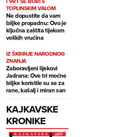
I VRT SE BORI S
TOPLINSKIM VALOM
Ne dopustite da vam
biljke propadnu: Ovo je
ključna zaštita tijekom
velikih vrućina
IZ ŠKRINJE NARODNOG
ZNANJA
Zaboravljeni lijekovi
Jadrana: Ove tri moćne
biljke koristile su se za
rane, kašalj i miran san
KAJKAVSKE
KRONIKE