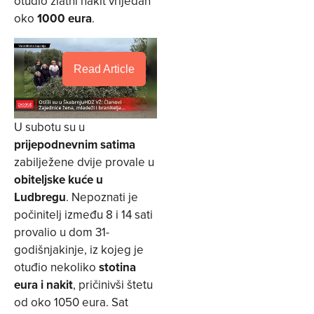
otuđio zlatni nakit vrijedan
oko
1000 eura
.
Read Article
U subotu su u
prijepodnevnim satima
zabilježene dvije provale u
obiteljske kuće u
Ludbregu
. Nepoznati je
počinitelj između 8 i 14 sati
provalio u dom 31-
godišnjakinje, iz kojeg je
otuđio nekoliko
stotina
eura i nakit
, pričinivši štetu
od oko 1050 eura. Sat