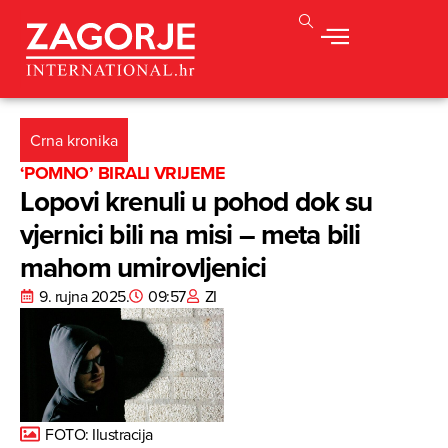
Crna kronika
‘POMNO’ BIRALI VRIJEME
Lopovi krenuli u pohod dok su
vjernici bili na misi – meta bili
mahom umirovljenici
9. rujna 2025.
09:57
ZI
FOTO: Ilustracija