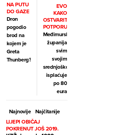
NA PUTU
EVO
DO GAZE
KAKO
Dron
OSTVARITI
POTPORU
pogodio
Međimurska
brod na
županija
kojem je
svim
Greta
svojim
Thunberg?!
srednjoškolcima
isplaćuje
po 80
eura
Najnovije
Najčitanije
LIJEPI OBIČAJ
POKRENUT JOŠ 2019.