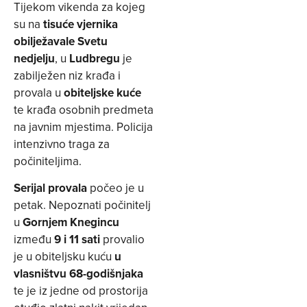
Tijekom vikenda za kojeg
su na
tisuće vjernika
obilježavale Svetu
nedjelju
, u
Ludbregu
je
zabilježen niz krađa i
provala u
obiteljske kuće
te krađa osobnih predmeta
na javnim mjestima. Policija
intenzivno traga za
počiniteljima.
Serijal provala
počeo je u
petak. Nepoznati počinitelj
u
Gornjem Knegincu
između
9 i 11 sati
provalio
je u obiteljsku kuću
u
vlasništvu 68-godišnjaka
te je iz jedne od prostorija