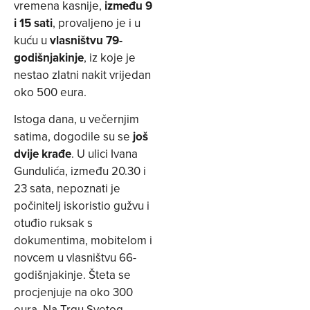
vremena kasnije,
između 9
i 15 sati
, provaljeno je i u
kuću u
vlasništvu 79-
godišnjakinje
, iz koje je
nestao zlatni nakit vrijedan
oko 500 eura.
Istoga dana, u večernjim
satima, dogodile su se
još
dvije krađe
. U ulici Ivana
Gundulića, između 20.30 i
23 sata, nepoznati je
počinitelj iskoristio gužvu i
otuđio ruksak s
dokumentima, mobitelom i
novcem u vlasništvu 66-
godišnjakinje. Šteta se
procjenjuje na oko 300
eura. Na Trgu Svetog