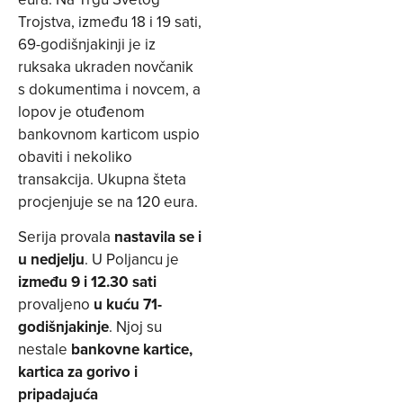
Trojstva, između 18 i 19 sati,
69-godišnjakinji je iz
ruksaka ukraden novčanik
s dokumentima i novcem, a
lopov je otuđenom
bankovnom karticom uspio
obaviti i nekoliko
transakcija. Ukupna šteta
procjenjuje se na 120 eura.
Serija provala
nastavila se i
u nedjelju
. U Poljancu je
između 9 i 12.30 sati
provaljeno
u kuću 71-
godišnjakinje
. Njoj su
nestale
bankovne kartice,
kartica za gorivo i
pripadajuća