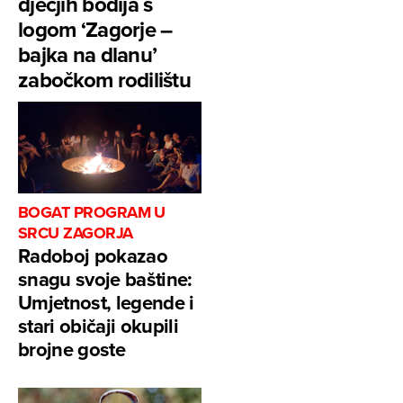
dječjih bodija s
logom ‘Zagorje –
bajka na dlanu’
zabočkom rodilištu
BOGAT PROGRAM U
SRCU ZAGORJA
Radoboj pokazao
snagu svoje baštine:
Umjetnost, legende i
stari običaji okupili
brojne goste