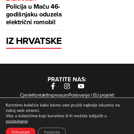
Policija u Maču 46-
godišnjaku oduzela
električni romobil
IZ HRVATSKE
PRATITE NAS:
Cjenik
Kontakt
Impressum
Poslovanje i EU projekti
Arhiva digitalnih novina
Uvjeti korištenja
Zaštita privatnosti
Koristimo kolačiće kako bismo vam pružili najbolje iskustvo na
Kolačići
našoj web stranici.
Više o kolačićima koje koristimo ili ih možete isključiti u
postavkama
.
© Zagorje International – Sva prava pridržana | Developed
krMedia
by
Prihvaćam
Postavke