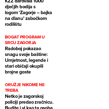
KZŽ darovala 1000
dječjih bodija s
logom ‘Zagorje – bajka
na dlanu’ zabočkom
rodilištu
BOGAT PROGRAM U
SRCU ZAGORJA
Radoboj pokazao
snagu svoje baštine:
Umjetnost, legende i
stari običaji okupili
brojne goste
ORUŽJE NIKOME NE
TREBA
Netko je zagorskoj
policiji predao zračnicu.
Budite i vi kao ta osoba