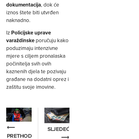
dokumentacija
, dok će
iznos štete biti utvrđen
naknadno.
Iz
Policijske uprave
varaždinske
poručuju kako
poduzimaju intenzivne
mjere s ciljem pronalaska
počinitelja svih ovih
kaznenih djela te pozivaju
građane na dodatni oprez i
zaštitu svoje imovine.
⟵
SLJEDEĆE
PRETHODNO
⟶