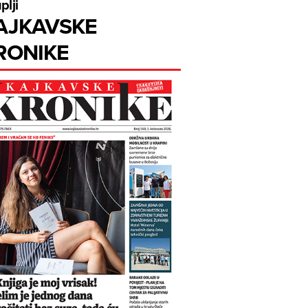
plji
AJKAVSKE
RONIKE