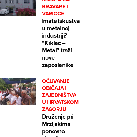
BRAVARE I
VARIOCE
Imate iskustva
u metalnoj
industriji?
“Krklec –
Metal” traži
nove
zaposlenike
OČUVANJE
OBIČAJA I
ZAJEDNIŠTVA
U HRVATSKOM
ZAGORJU
Druženje pri
Mrzljakima
ponovno