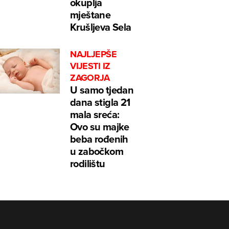
okuplja
mještane
Krušljeva Sela
NAJLJEPŠE
VIJESTI IZ
ZAGORJA
U samo tjedan
dana stigla 21
mala sreća:
Ovo su majke
beba rođenih
u zabočkom
rodilištu