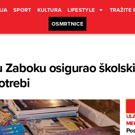
JA
SPORT
KULTURA
LIFESTYLE
TRAŽITE
OSMRTNICE
u Zaboku osigurao školski
otrebi
UL
ME
Pos