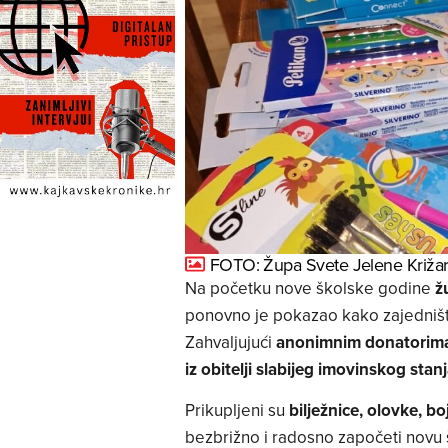
FOTO: Župa Svete Jelene Križar
Na početku nove školske godine
ž
ponovno je pokazao kako zajedništv
Zahvaljujući
anonimnim donatorim
iz obitelji slabijeg imovinskog stan
Prikupljeni su
bilježnice, olovke, bo
bezbrižno i radosno započeti novu