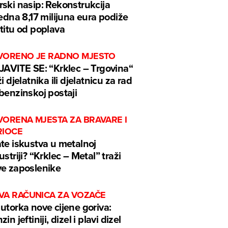
ski nasip: Rekonstrukcija
jedna 8,17 milijuna eura podiže
titu od poplava
VORENO JE RADNO MJESTO
JAVITE SE: “Krklec – Trgovina“
ži djelatnika ili djelatnicu za rad
benzinskoj postaji
VORENA MJESTA ZA BRAVARE I
RIOCE
te iskustva u metalnoj
ustriji? “Krklec – Metal” traži
e zaposlenike
VA RAČUNICA ZA VOZAČE
utorka nove cijene goriva:
in jeftiniji, dizel i plavi dizel