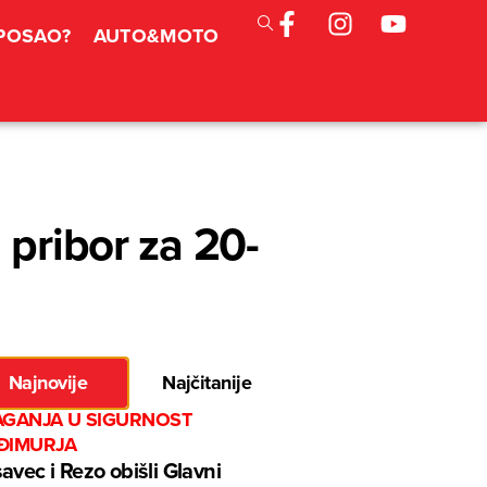
 POSAO?
AUTO&MOTO
 pribor za 20-
Najnovije
Najčitanije
AGANJA U SIGURNOST
ĐIMURJA
avec i Rezo obišli Glavni