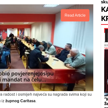
sku
K
K
Read Article
a radost i osmijeh najveća su nagrada svima koji su
u iz
župnog Caritasa
.