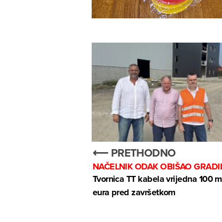
⟵ PRETHODNO
NAČELNIK ODAK OBIŠAO GRADI
Tvornica TT kabela vrijedna 100 m
eura pred završetkom