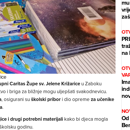
mur
vri
zaš
OT
PRI
tra
na 
OT
VA
ice
Ima
upni Caritas Župe sv. Jelene Križarice
u Zaboku
ind
o i briga za bližnje mogu uljepšati svakodnevicu.
nov
a
, osigurani su
školski pribor
i dio opreme
za učenike
ja
.
NO
Od 
jice i drugi potrebni materijali
kako bi djeca mogla
Benz
 školsku godinu.