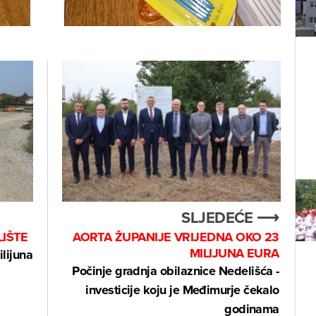
SLJEDEĆE ⟶
LIŠTE
AORTA ŽUPANIJE VRIJEDNA OKO 23
MILIJUNA EURA
ilijuna
Počinje gradnja obilaznice Nedelišća -
investicije koju je Međimurje čekalo
godinama