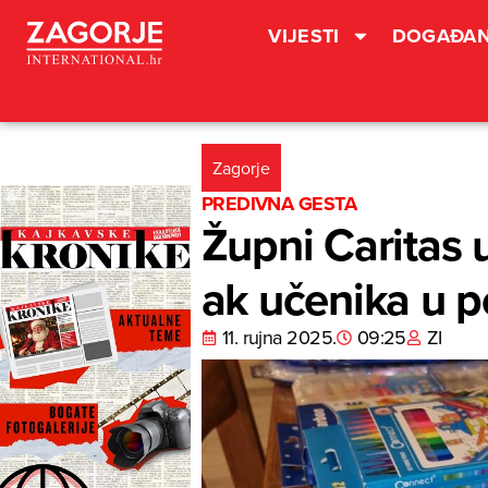
VIJESTI
DOGAĐAN
Zagorje
PREDIVNA GESTA
Župni Caritas 
ak učenika u p
11. rujna 2025.
09:25
ZI