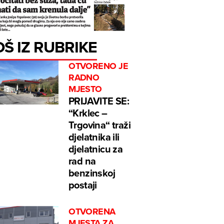
OŠ IZ RUBRIKE
OTVORENO JE
RADNO
MJESTO
PRIJAVITE SE:
“Krklec –
Trgovina“ traži
djelatnika ili
djelatnicu za
rad na
benzinskoj
postaji
OTVORENA
MJESTA ZA