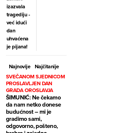
izazvala
tragediju -
već idući
dan
uhvaćena
je pijana!
Najnovije
Najčitanije
SVEČANOM SJEDNICOM
PROSLAVLJEN DAN
GRADA OROSLAVJA
ŠIMUNIĆ: Ne čekamo
da nam netko donese
budućnost – mi je
gradimo sami,
odgovorno, pošteno,
hrabro i zajedno