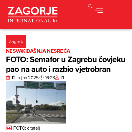
Zagreb
NESVAKIDAŠNJA NESREĆA
FOTO: Semafor u Zagrebu čovjeku
pao na auto i razbio vjetrobran
12. rujna 2025.
16:23
ZI
FOTO: čitatelj