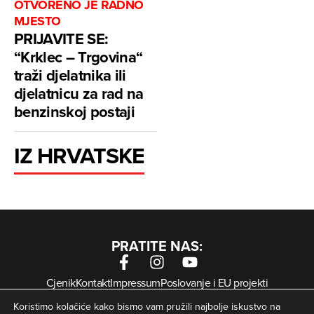
OTVORENO JE RADNO
MJESTO
PRIJAVITE SE:
“Krklec – Trgovina“
traži djelatnika ili
djelatnicu za rad na
benzinskoj postaji
IZ HRVATSKE
PRATITE NAS:
Cjenik
Kontakt
Impressum
Poslovanje i EU projekti
Arhiva digitalnih novina
Uvjeti korištenja
Zaštita privatnosti
Koristimo kolačiće kako bismo vam pružili najbolje iskustvo na