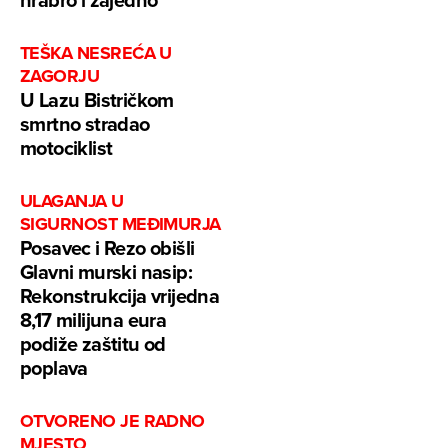
TEŠKA NESREĆA U
ZAGORJU
U Lazu Bistričkom
smrtno stradao
motociklist
ULAGANJA U
SIGURNOST MEĐIMURJA
Posavec i Rezo obišli
Glavni murski nasip:
Rekonstrukcija vrijedna
8,17 milijuna eura
podiže zaštitu od
poplava
OTVORENO JE RADNO
MJESTO