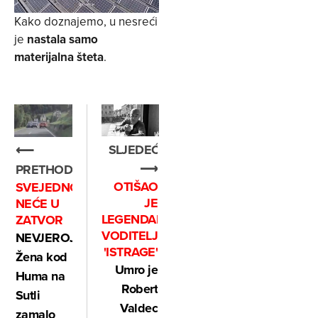
Kako doznajemo, u nesreći
je
nastala samo
materijalna šteta
.
SLJEDEĆE
⟵
⟶
PRETHODNO
OTIŠAO
SVEJEDNO
JE
NEĆE U
LEGENDARNI
ZATVOR
VODITELJ
NEVJEROJATNO:
'ISTRAGE'
Žena kod
Umro je
Huma na
Robert
Sutli
Valdec
zamalo