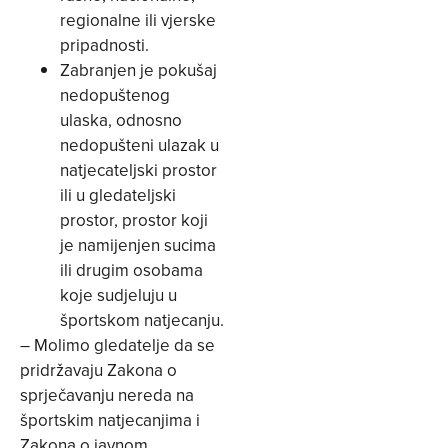
regionalne ili vjerske
pripadnosti.
Zabranjen je pokušaj
nedopuštenog
ulaska, odnosno
nedopušteni ulazak u
natjecateljski prostor
ili u gledateljski
prostor, prostor koji
je namijenjen sucima
ili drugim osobama
koje sudjeluju u
športskom natjecanju.
– Molimo gledatelje da se
pridržavaju Zakona o
sprječavanju nereda na
športskim natjecanjima i
Zakona o javnom