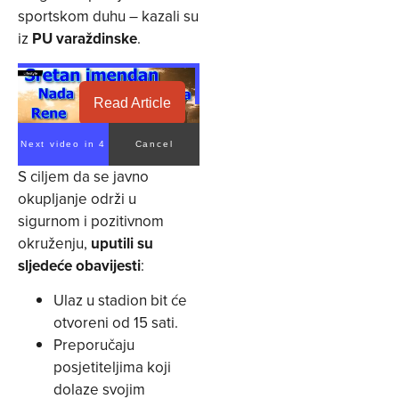
sportskom duhu – kazali su
iz
PU varaždinske
.
Read Article
Next video in 3
Cancel
S ciljem da se javno
okupljanje održi u
sigurnom i pozitivnom
okruženju,
uputili su
sljedeće obavijesti
:
Ulaz u stadion bit će
otvoreni od 15 sati.
Preporučaju
posjetiteljima koji
dolaze svojim