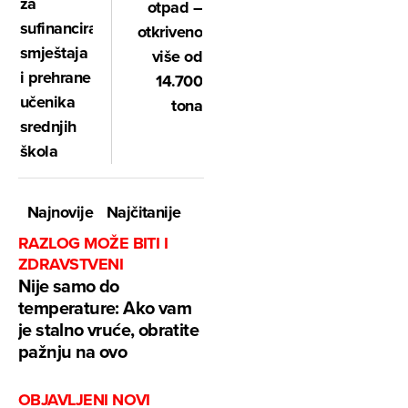
za
otpad –
sufinanciranje
otkriveno
smještaja
više od
i prehrane
14.700
učenika
tona
srednjih
škola
Najnovije
Najčitanije
RAZLOG MOŽE BITI I
ZDRAVSTVENI
Nije samo do
temperature: Ako vam
je stalno vruće, obratite
pažnju na ovo
OBJAVLJENI NOVI