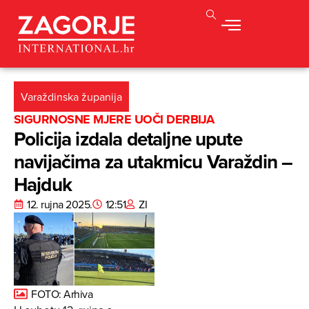
Varaždinska županija
SIGURNOSNE MJERE UOČI DERBIJA
Policija izdala detaljne upute
navijačima za utakmicu Varaždin –
Hajduk
12. rujna 2025.
12:51
ZI
FOTO: Arhiva