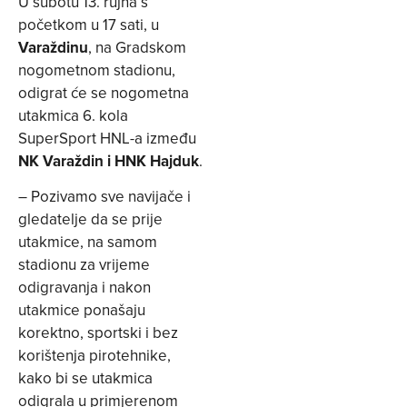
U subotu 13. rujna s
početkom u 17 sati, u
Varaždinu
, na Gradskom
nogometnom stadionu,
odigrat će se nogometna
utakmica 6. kola
SuperSport HNL-a između
NK Varaždin i HNK Hajduk
.
– Pozivamo sve navijače i
gledatelje da se prije
utakmice, na samom
stadionu za vrijeme
odigravanja i nakon
utakmice ponašaju
korektno, sportski i bez
korištenja pirotehnike,
kako bi se utakmica
odigrala u primjerenom