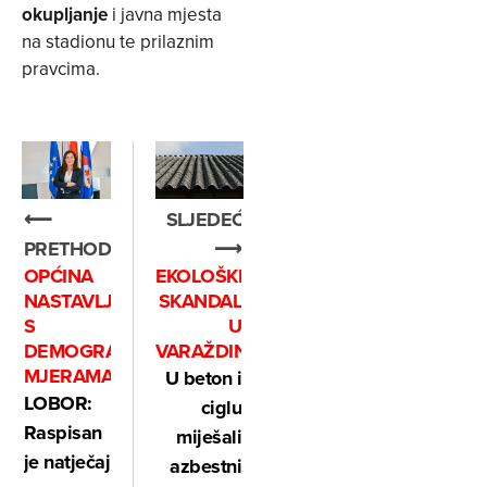
okupljanje
i javna mjesta
na stadionu te prilaznim
pravcima.
SLJEDEĆE
⟵
⟶
PRETHODNO
EKOLOŠKI
OPĆINA
SKANDAL
NASTAVLJA
U
S
VARAŽDINU
DEMOGRAFSKIM
MJERAMA
U beton i
LOBOR:
ciglu
Raspisan
miješali
je natječaj
azbestni