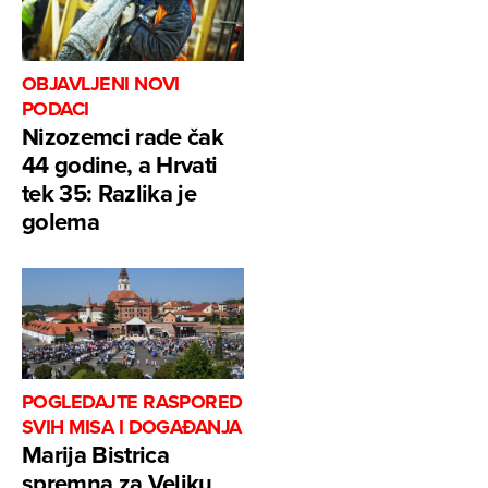
OBJAVLJENI NOVI
PODACI
Nizozemci rade čak
44 godine, a Hrvati
tek 35: Razlika je
golema
POGLEDAJTE RASPORED
SVIH MISA I DOGAĐANJA
Marija Bistrica
spremna za Veliku