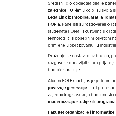
Središnji dio događaja bila je pane
zajednice FOI-ja“
u kojoj su svoja is
Leda Link iz Infobipa, Matija Tomašk
FOI-ja
. Panelisti su razgovarali o 
studenata FOI-ja, iskustvima u grad
tehnologija, s posebnim osvrtom na 
primjene u obrazovanju i u industriji
Druženje se nastavilo uz brunch, pa
razgovore obnavljali stara prijateljs
buduće suradnje.
Alumni FOI Brunch još je jednom pot
povezuje generacije
– od profesora 
zajedničkog stvaranja budućnosti i u
modernizaciju studijskih programa
Fakultet organizacije i informatik