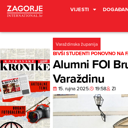
VIJESTI
DOGAĐAN
Varaždinska županija
BIVŠI STUDENTI PONOVNO NA 
Alumni FOI Bru
Varaždinu
15. rujna 2025.
19:58
ZI