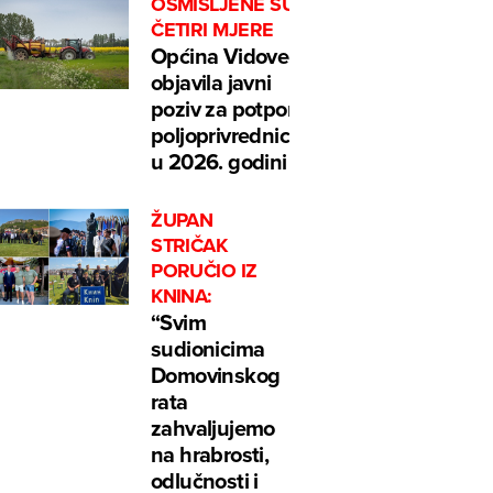
OSMIŠLJENE SU
ČETIRI MJERE
Općina Vidovec
objavila javni
poziv za potpore
poljoprivrednicima
u 2026. godini
ŽUPAN
STRIČAK
PORUČIO IZ
KNINA:
“Svim
sudionicima
Domovinskog
rata
zahvaljujemo
na hrabrosti,
odlučnosti i