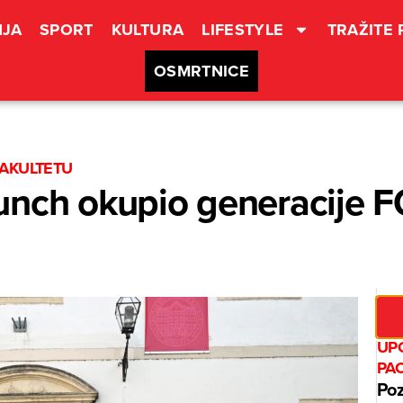
JA
SPORT
KULTURA
LIFESTYLE
TRAŽITE
OSMRTNICE
FAKULTETU
nch okupio generacije F
UPO
PA
Poz