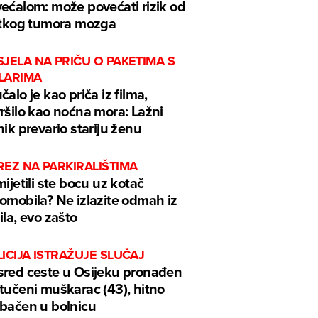
ećalom: može povećati rizik od
etkog tumora mozga
JELA NA PRIČU O PAKETIMA S
LARIMA
čalo je kao priča iz filma,
ršilo kao noćna mora: Lažni
nik prevario stariju ženu
EZ NA PARKIRALIŠTIMA
mijetili ste bocu uz kotač
omobila? Ne izlazite odmah iz
ila, evo zašto
ICIJA ISTRAŽUJE SLUČAJ
red ceste u Osijeku pronađen
tučeni muškarac (43), hitno
bačen u bolnicu