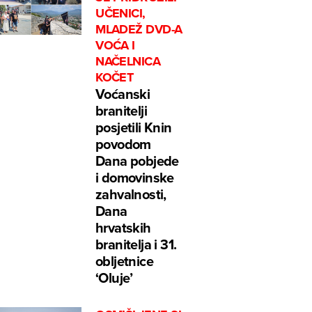
UČENICI,
MLADEŽ DVD-A
VOĆA I
NAČELNICA
KOČET
Voćanski
branitelji
posjetili Knin
povodom
Dana pobjede
i domovinske
zahvalnosti,
Dana
hrvatskih
branitelja i 31.
obljetnice
‘Oluje’