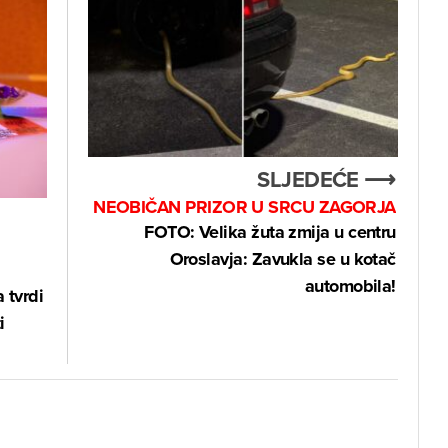
SLJEDEĆE ⟶
NEOBIČAN PRIZOR U SRCU ZAGORJA
FOTO: Velika žuta zmija u centru
Oroslavja: Zavukla se u kotač
automobila!
 tvrdi
i