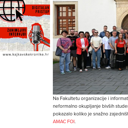
Na Fakultetu organizacije i informa
neformalno okupljanje bivših studena
pokazalo koliko je snažno zajedniš
AMAC FOI
.