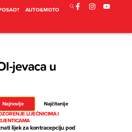
 POSAO?
AUTO&MOTO
OI-jevaca u
Najnovije
Najčitanije
ZORENJE LIJEČNICIMA I
CIJENTICAMA
nati lijek za kontracepciju pod