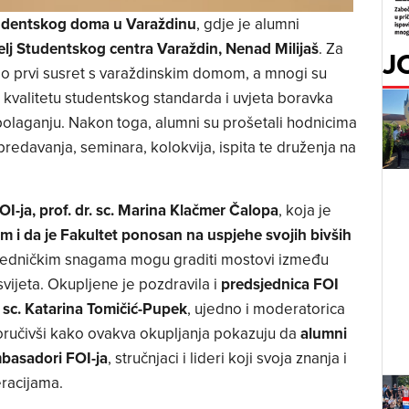
udentskog doma u Varaždinu
, gdje je alumni
lj Studentskog centra Varaždin, Nenad Milijaš
. Za
J
bio prvi susret s varaždinskim domom, a mnogi su
ku kvalitetu studentskog standarda i uvjeta boravka
polaganju. Nakon toga, alumni su prošetali hodnicima
predavanja, seminara, kolokvija, ispita te druženja na
I-ja, prof. dr. sc. Marina Klačmer Čalopa
, koja je
m i da je
Fakultet ponosan na uspjehe svojih bivših
ajedničkim snagama mogu graditi mostovi između
ijeta. Okupljene je pozdravila i
predsjednica FOI
 sc. Katarina Tomičić-Pupek
, ujedno i moderatorica
poručivši kako ovakva okupljanja pokazuju da
alumni
mbasadori FOI-ja
, stručnjaci i lideri koji svoja znanja i
racijama.