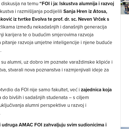
l diskusija na temu
“FOI i ja: Iskustva alumnija i razvoj
kustva i razmišljanja podijelili
Sanja Hren iz Atosa,
ović iz tvrtke Evolva te prof. dr. sc. Neven Vrček s
razlikama između nekadašnjih i današnjih generacija
nji karijera te o budućim smjerovima razvoja
pitanje razvoja umjetne inteligencije i njene buduće
.
 su alumni, uz dobro im poznate varaždinske klipiće i
tva, stvarali nova poznanstva i razmjenjivali ideje za
vrdio da FOI nije samo fakultet, već i
zajednica koja
do bivših i sadašnjih studenata – s ciljem
ključivanja alumni perspektive u razvoj i
.
e i udruga AMAC FOI zahvaljuju svim sudionicima i