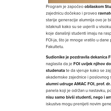
Program je započeo
obilaskom St
zajednicu dočekao i proveo
ravnate
starije generacije alumnija ovo je 
istaknuli kako su se uvjerili u viso
koje današnji studenti imaju na ras
FOI-ja, što je mnoge vratilo u dane 
Fakultetu.
Sudionike je pozdravila dekanica FO
naglasila da je
FOI uvijek njihov do
studenata
te da vjeruje kako se z
akademske zajednice i poslovnog sv
alumni udruge AMAC FOI, prof. dr.
panela koji je održan u nastavku, 
nisu samo bivši studenti, nego i a
iskustva mogu prenijeti novim gene