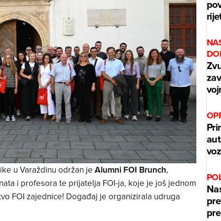
pov
rij
NAS
DO
Zvu
zav
voj
OPR
Pri
aut
voz
tike u Varaždinu održan je
Alumni FOI Brunch
,
POL
ta i profesora te prijatelja FOI-ja, koje je još jednom
Nas
tvo FOI zajednice! Događaj je organizirala udruga
pre
pre