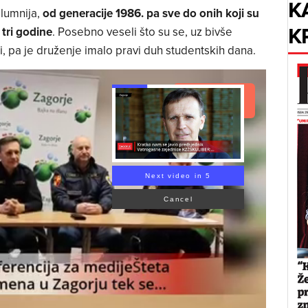
K
alumnija,
od generacije 1986. pa sve do onih koji su
K
 tri godine
. Posebno veseli što su se, uz bivše
ori, pa je druženje imalo pravi duh studentskih dana.
Read Article
Next video in 4
Cancel