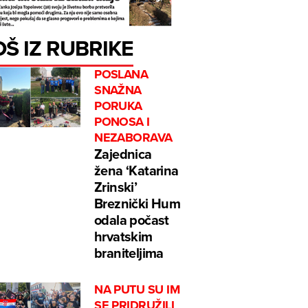
OŠ IZ RUBRIKE
POSLANA
SNAŽNA
PORUKA
PONOSA I
NEZABORAVA
Zajednica
žena ‘Katarina
Zrinski’
Breznički Hum
odala počast
hrvatskim
braniteljima
NA PUTU SU IM
SE PRIDRUŽILI