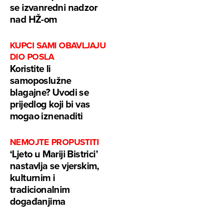
se izvanredni nadzor
nad HŽ-om
KUPCI SAMI OBAVLJAJU
DIO POSLA
Koristite li
samoposlužne
blagajne? Uvodi se
prijedlog koji bi vas
mogao iznenaditi
NEMOJTE PROPUSTITI
‘Ljeto u Mariji Bistrici’
nastavlja se vjerskim,
kulturnim i
tradicionalnim
događanjima