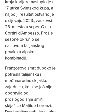
kraja karijere nastupio je u
17 utrka Svjetskog kupa, a
najbolji rezultat ostvario je
u siječnju 2023., zauzevši
28. mjesto u super-G-u u
Cortini d’Ampezzo. Prošle
sezone okrunio se i
naslovom talijanskog
prvaka u alpskoj
kombinaciji.
Franzosova smrt duboko je
potresla talijansku i
međunarodnu skijašku
zajednicu, koja se još nije
oporavila od
prošlogodišnje smrti
skijašice Matilde Lorenzi.
Dva tragična gubitka u tako