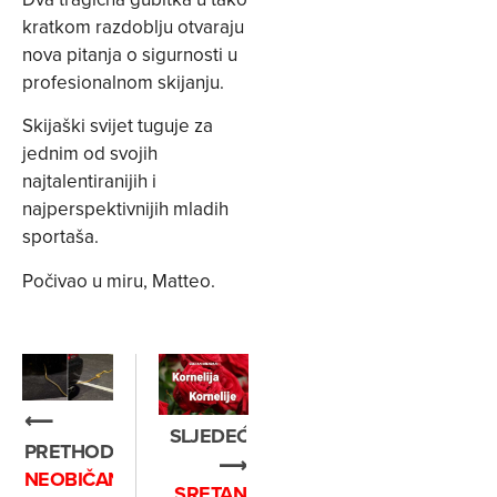
kratkom razdoblju otvaraju
nova pitanja o sigurnosti u
profesionalnom skijanju.
Skijaški svijet tuguje za
jednim od svojih
najtalentiranijih i
najperspektivnijih mladih
sportaša.
Počivao u miru, Matteo.
⟵
SLJEDEĆE
PRETHODNO
⟶
NEOBIČAN
SRETAN