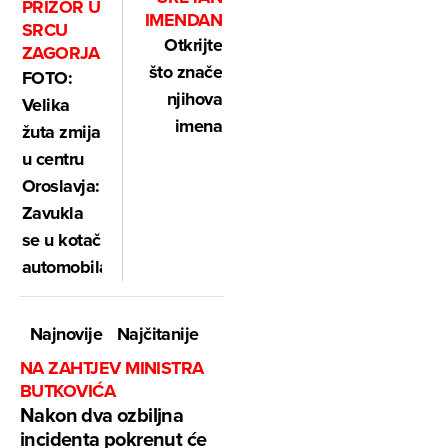
PRIZOR U
IMENDAN
SRCU
Otkrijte
ZAGORJA
što znače
FOTO:
njihova
Velika
imena
žuta zmija
u centru
Oroslavja:
Zavukla
se u kotač
automobila!
Najnovije
Najčitanije
NA ZAHTJEV MINISTRA
BUTKOVIĆA
Nakon dva ozbiljna
incidenta pokrenut će