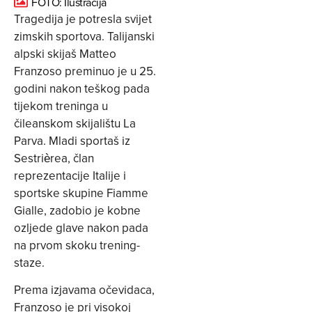
FOTO: Ilustracija
Tragedija je potresla svijet
zimskih sportova. Talijanski
alpski skijaš Matteo
Franzoso preminuo je u 25.
godini nakon teškog pada
tijekom treninga u
čileanskom skijalištu La
Parva. Mladi sportaš iz
Sestrièrea, član
reprezentacije Italije i
sportske skupine Fiamme
Gialle, zadobio je kobne
ozljede glave nakon pada
na prvom skoku trening-
staze.
Prema izjavama očevidaca,
Franzoso je pri visokoj