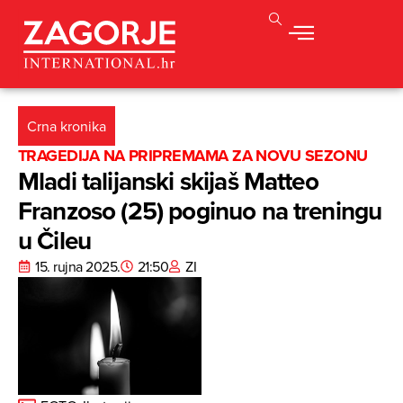
Crna kronika
TRAGEDIJA NA PRIPREMAMA ZA NOVU SEZONU
Mladi talijanski skijaš Matteo
Franzoso (25) poginuo na treningu
u Čileu
15. rujna 2025.
21:50
ZI