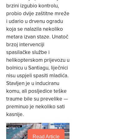
brzini izgubio kontrolu,
probio dvije zaštitne mreže
i udario u drvenu ogradu
koja se nalazila nekoliko
metara izvan staze. Unatoč
brzoj intervenciji
spasilačke službe i
helikopterskom prijevozu u
bolnicu u Santiagu, liječnici
nisu uspjeli spasiti mladića.
Stavljen je u induciranu
komu, ali posljedice teške
traume bile su prevelike —
preminuo je nekoliko sati
kasnije.
Read Article