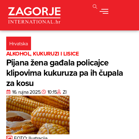
Hrvatska
ALKOHOL, KUKURUZI I LISICE
Pijana žena gađala policajce
klipovima kukuruza pa ih čupala
za kosu
16. rujna 2025.
10:15
ZI
FOTO: Ilustracija