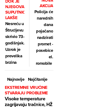
NOVA
DOK JE
AKCIJA
NJEGOVA
Policija će
SUPUTNICA
LAKŠE
narednih
Nesreću u
dana
Štrucljevu
pojačano
skrivio 73-
nadzirati
godišnjak.
promet -
Uzrok je
posebice
prevelika
el.
brzina
romobile
Najnovije
Najčitanije
EKSTREMNE VRUĆINE
STVARAJU PROBLEME
Visoke temperature
zagrijavaju tračnice, HŽ