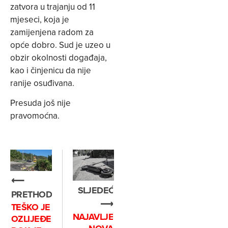
zatvora u trajanju od 11
mjeseci, koja je
zamijenjena radom za
opće dobro. Sud je uzeo u
obzir okolnosti događaja,
kao i činjenicu da nije
ranije osuđivana.
Presuda još nije
pravomoćna.
⟵
SLJEDEĆE
PRETHODNO
⟶
TEŠKO JE
NAJAVLJENA
OZLIJEĐEN,