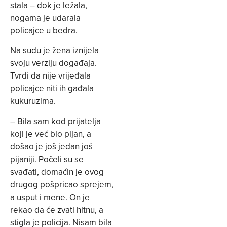
stala – dok je ležala,
nogama je udarala
policajce u bedra.
Na sudu je žena iznijela
svoju verziju događaja.
Tvrdi da nije vrijeđala
policajce niti ih gađala
kukuruzima.
– Bila sam kod prijatelja
koji je već bio pijan, a
došao je još jedan još
pijaniji. Počeli su se
svađati, domaćin je ovog
drugog pošpricao sprejem,
a usput i mene. On je
rekao da će zvati hitnu, a
stigla je policija. Nisam bila