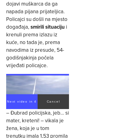
dojavi muškarca da ga
napada pijana prijateljica.
Policajci su došli na mjesto
događaja,
smirili situaciju
i
krenuli prema izlazu iz
kuće, no tada je, prema
navodima iz presude, 54-
godišnjakinja počela
vrijeđati policajce.
Next video in 4
Cancel
– Đubrad policijska, jeb… si
mater, kreteni! – vikala je
žena, koja je u tom
trenutku imala 1,53 promila