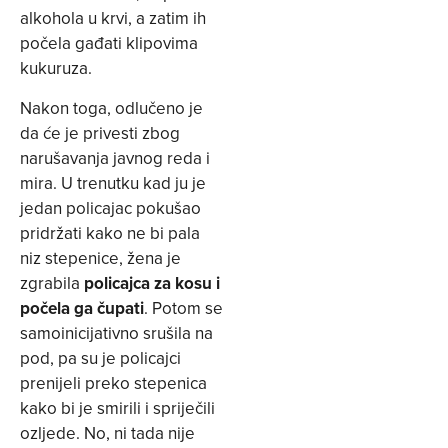
alkohola u krvi, a zatim ih
počela gađati klipovima
kukuruza.
Nakon toga, odlučeno je
da će je privesti zbog
narušavanja javnog reda i
mira. U trenutku kad ju je
jedan policajac pokušao
pridržati kako ne bi pala
niz stepenice, žena je
zgrabila
policajca za kosu i
počela ga čupati
. Potom se
samoinicijativno srušila na
pod, pa su je policajci
prenijeli preko stepenica
kako bi je smirili i spriječili
ozljede. No, ni tada nije