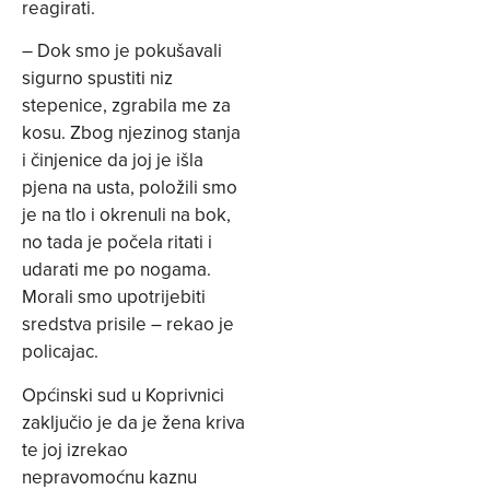
reagirati.
– Dok smo je pokušavali
sigurno spustiti niz
stepenice, zgrabila me za
kosu. Zbog njezinog stanja
i činjenice da joj je išla
pjena na usta, položili smo
je na tlo i okrenuli na bok,
no tada je počela ritati i
udarati me po nogama.
Morali smo upotrijebiti
sredstva prisile – rekao je
policajac.
Općinski sud u Koprivnici
zaključio je da je žena kriva
te joj izrekao
nepravomoćnu kaznu