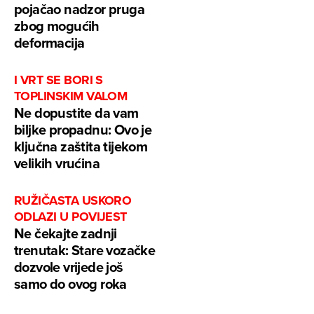
pojačao nadzor pruga
zbog mogućih
deformacija
I VRT SE BORI S
TOPLINSKIM VALOM
Ne dopustite da vam
biljke propadnu: Ovo je
ključna zaštita tijekom
velikih vrućina
RUŽIČASTA USKORO
ODLAZI U POVIJEST
Ne čekajte zadnji
trenutak: Stare vozačke
dozvole vrijede još
samo do ovog roka