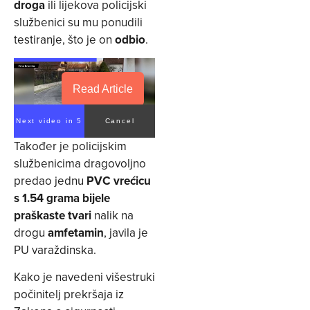
droga
ili lijekova policijski
službenici su mu ponudili
testiranje, što je on
odbio
.
Read Article
Next video in 4
Cancel
Također je policijskim
službenicima dragovoljno
predao jednu
PVC vrećicu
s 1.54 grama bijele
praškaste tvari
nalik na
drogu
amfetamin
, javila je
PU varaždinska.
Kako je navedeni višestruki
počinitelj prekršaja iz