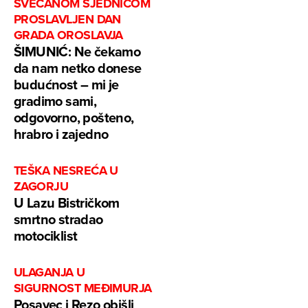
SVEČANOM SJEDNICOM
PROSLAVLJEN DAN
GRADA OROSLAVJA
ŠIMUNIĆ: Ne čekamo
da nam netko donese
budućnost – mi je
gradimo sami,
odgovorno, pošteno,
hrabro i zajedno
TEŠKA NESREĆA U
ZAGORJU
U Lazu Bistričkom
smrtno stradao
motociklist
ULAGANJA U
SIGURNOST MEĐIMURJA
Posavec i Rezo obišli