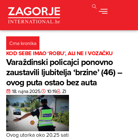
Crna kronika
KOD SEBE IMAO ‘ROBU’, ALI NE I VOZAČKU
Varaždinski policajci ponovno
zaustavili ljubitelja ‘brzine’ (46) –
ovog puta ostao bez auta
18. rujna 2025.
10:19
ZI
Ovog utorka oko 20.25 sati