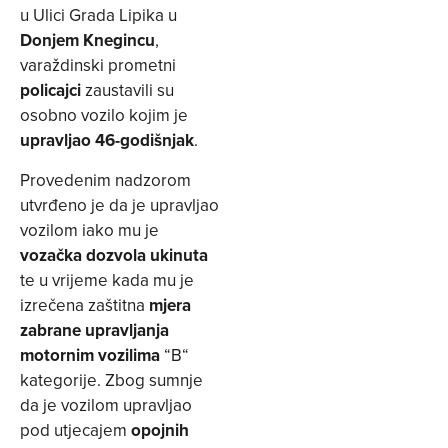
u Ulici Grada Lipika u
Donjem Knegincu
,
varaždinski prometni
policajci
zaustavili su
osobno vozilo kojim je
upravljao 46-godišnjak
.
Provedenim nadzorom
utvrđeno je da je upravljao
vozilom iako mu je
vozačka dozvola ukinuta
te u vrijeme kada mu je
izrečena zaštitna
mjera
zabrane upravljanja
motornim vozilima
“B“
kategorije. Zbog sumnje
da je vozilom upravljao
pod utjecajem
opojnih