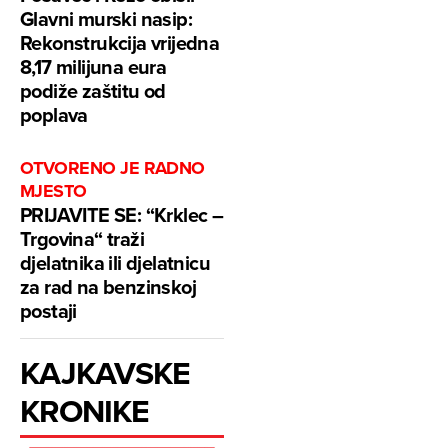
Glavni murski nasip:
Rekonstrukcija vrijedna
8,17 milijuna eura
podiže zaštitu od
poplava
OTVORENO JE RADNO
MJESTO
PRIJAVITE SE: “Krklec –
Trgovina“ traži
djelatnika ili djelatnicu
za rad na benzinskoj
postaji
KAJKAVSKE
KRONIKE