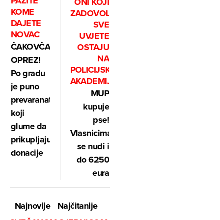
PAZITE
ONI KOJI
KOME
ZADOVOLJE
DAJETE
SVE
NOVAC
UVJETE
ČAKOVČANI,
OSTAJU
NA
OPREZ!
POLICIJSKOJ
Po gradu
AKADEMIJI
je puno
MUP
prevaranata
kupuje
koji
pse!
glume da
Vlasnicima
prikupljaju
se nudi i
donacije
do 6250
eura
Najnovije
Najčitanije