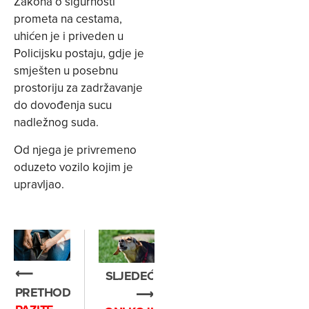
Zakona o sigurnosti
prometa na cestama,
uhićen je i priveden u
Policijsku postaju, gdje je
smješten u posebnu
prostoriju za zadržavanje
do dovođenja sucu
nadležnog suda.
Od njega je privremeno
oduzeto vozilo kojim je
upravljao.
⟵
SLJEDEĆE
PRETHODNO
⟶