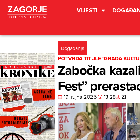
VIJESTI
DOGAĐAN
Događanja
POTVRDA TITULE ‘GRADA KULTU
Zabočka kazali
Fest” prerasta
19. rujna 2025.
13:28
ZI