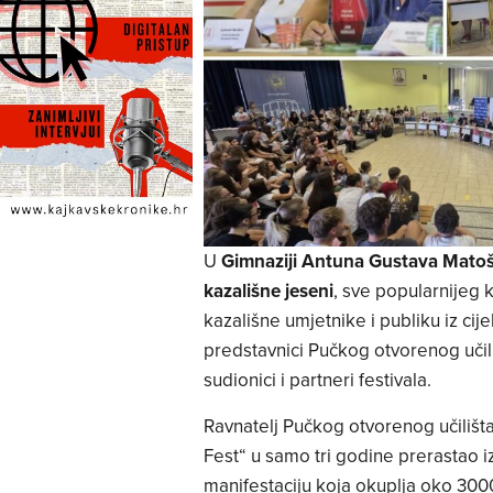
U
Gimnaziji Antuna Gustava Mato
kazališne jeseni
, sve popularnijeg
kazališne umjetnike i publiku iz cije
predstavnici Pučkog otvorenog učil
sudionici i partneri festivala.
Ravnatelj Pučkog otvorenog učilišt
Fest“ u samo tri godine prerastao 
manifestaciju koja okuplja oko 3000