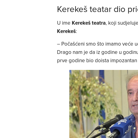
Kerekeš teatar dio pr
U ime
Kerekeš teatra
, koji sudjelu
Kerekeš
:
– Počašćeni smo što imamo veće uče
Drago nam je da iz godine u godinu
prve godine bio doista impozantan 