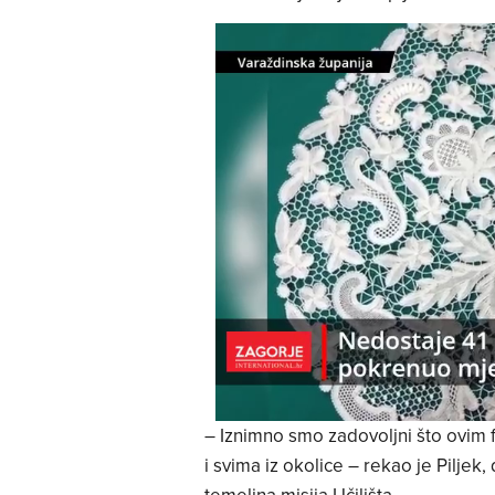
– Iznimno smo zadovoljni što ovim 
i svima iz okolice – rekao je Piljek
temeljna misija Učilišta.