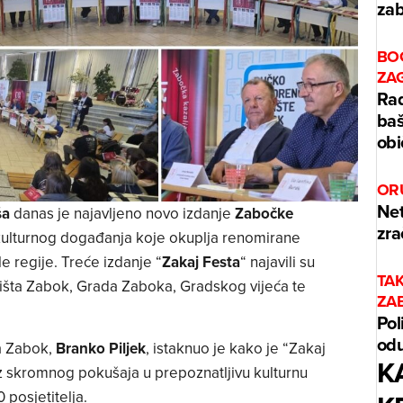
zab
BO
ZA
Rad
baš
obi
OR
Net
ša
danas je najavljeno novo izdanje
Zabočke
zra
 kulturnog događanja koje okuplja renomirane
le regije. Treće izdanje “
Zakaj Festa
“ najavili su
TA
išta Zabok, Grada Zaboka, Gradskog vijeća te
ZA
Pol
odu
a Zabok,
Branko Piljek
, istaknuo je kako je “Zakaj
K
iz skromnog pokušaja u prepoznatljivu kulturnu
 posjetitelja.