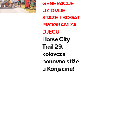
GENERACIJE
UZ DVIJE
STAZE I BOGAT
PROGRAM ZA
DJECU
Horse City
Trail 29.
kolovoza
ponovno stiže
u Konjščinu!