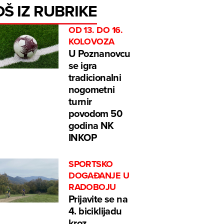
OŠ IZ RUBRIKE
OD 13. DO 16.
KOLOVOZA
U Poznanovcu
se igra
tradicionalni
nogometni
turnir
povodom 50
godina NK
INKOP
SPORTSKO
DOGAĐANJE U
RADOBOJU
Prijavite se na
4. biciklijadu
kroz