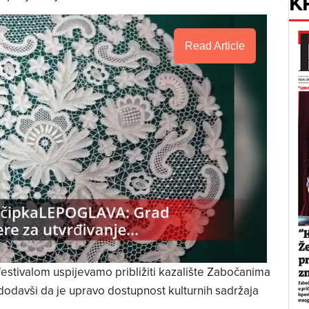
K
Read Article
festivalom uspijevamo približiti kazalište Zabočanima
, dodavši da je upravo dostupnost kulturnih sadržaja