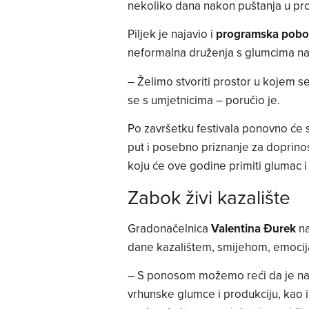
nekoliko dana nakon puštanja u prod
Piljek je najavio i
programska pobol
neformalna druženja s glumcima n
– Želimo stvoriti prostor u kojem se
se s umjetnicima – poručio je.
Po završetku festivala ponovno će s
put i posebno priznanje za doprinos
koju će ove godine primiti glumac i 
Zabok živi kazalište
Gradonačelnica
Valentina Đurek
na
dane kazalištem, smijehom, emocij
– S ponosom možemo reći da je naš 
vrhunske glumce i produkciju, kao i