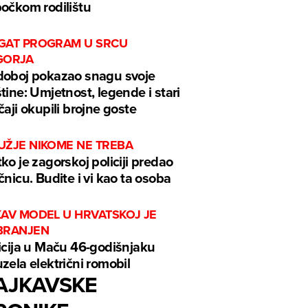
očkom rodilištu
GAT PROGRAM U SRCU
GORJA
oboj pokazao snagu svoje
tine: Umjetnost, legende i stari
čaji okupili brojne goste
UŽJE NIKOME NE TREBA
ko je zagorskoj policiji predao
čnicu. Budite i vi kao ta osoba
KAV MODEL U HRVATSKOJ JE
BRANJEN
icija u Maču 46-godišnjaku
zela električni romobil
AJKAVSKE