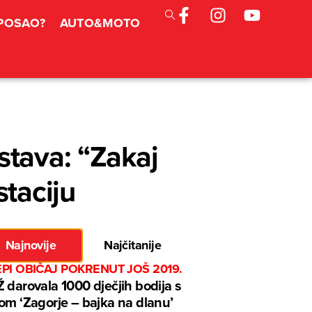
 POSAO?
AUTO&MOTO
stava: “Zakaj
staciju
Najnovije
Najčitanije
EPI OBIČAJ POKRENUT JOŠ 2019.
 darovala 1000 dječjih bodija s
om ‘Zagorje – bajka na dlanu’