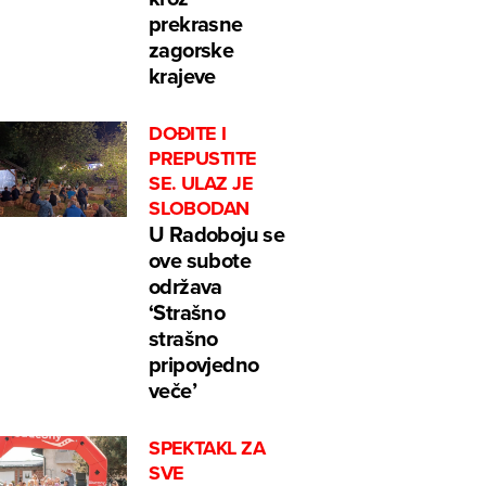
prekrasne
zagorske
krajeve
DOĐITE I
PREPUSTITE
SE. ULAZ JE
SLOBODAN
U Radoboju se
ove subote
održava
‘Strašno
strašno
pripovjedno
veče’
SPEKTAKL ZA
SVE