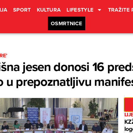
JA
SPORT
KULTURA
LIFESTYLE
TRAŽITE
OSMRTNICE
RE’
šna jesen donosi 16 pred
o u prepoznatljivu manife
LIJ
KZŽ
log