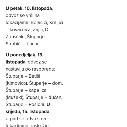
U petak, 10. listopada
,
odvoz se vrši na
lokacijama: Belačići, Kraljici
– kovačnica, Zajci, D.
Zrinščaki, Štuparje –
Strabići – bunar.
U ponedjeljak, 13.
listopada
, odvoz se
nastavlja po rasporedu:
Štuparje – Batiši
(Kimovica), Štuparje – dom,
Štuparje – kapelica
(Mužeki), Štuparje – dućan,
Štuparje – Posloni.
U
srijedu, 15. listopada
,
otpad se odvozi na
lokacijama: raskrižje