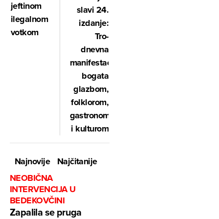
jeftinom
slavi 24.
ilegalnom
izdanje:
votkom
Tro­
dnevna
manifestacija
bogata
glazbom,
folklorom,
gastronomijom
i kulturom
Najnovije
Najčitanije
NEOBIČNA
INTERVENCIJA U
BEDEKOVČINI
Zapalila se pruga