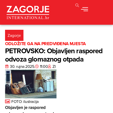
Zagorje
ODLOŽITE GA NA PREDVIĐENA MJESTA
PETROVSKO: Objavljen raspored
odvoza glomaznog otpada
30. rujna 2025.
11:00
ZI
FOTO: ilustracija
Objavljen je raspored