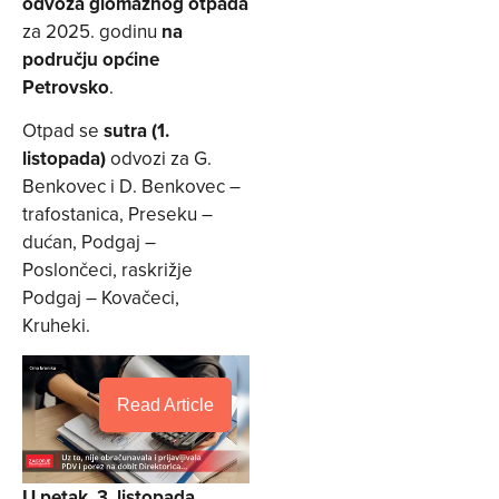
odvoza glomaznog otpada
za 2025. godinu
na
području općine
Petrovsko
.
Otpad se
sutra (1.
listopada)
odvozi za G.
Benkovec i D. Benkovec –
trafostanica, Preseku –
dućan, Podgaj –
Poslončeci, raskrižje
Podgaj – Kovačeci,
Kruheki.
Read Article
U petak, 3. listopada
,