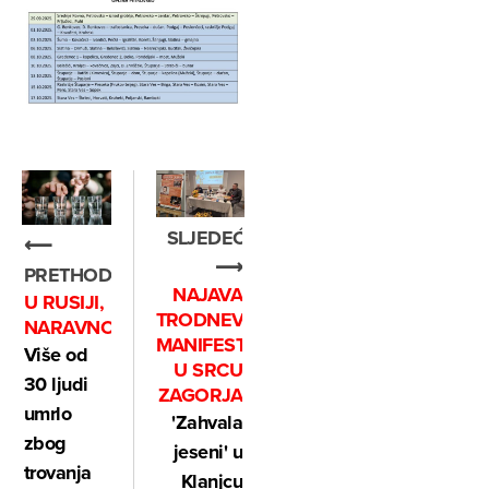
SLJEDEĆE
⟵
⟶
PRETHODNO
NAJAVA
U RUSIJI,
TRODNEVNE
NARAVNO...
MANIFESTACIJE
Više od
U SRCU
30 ljudi
ZAGORJA
umrlo
'Zahvala
zbog
jeseni' u
trovanja
Klanjcu