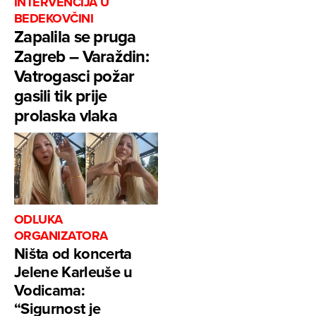
INTERVENCIJA U
BEDEKOVČINI
Zapalila se pruga
Zagreb – Varaždin:
Vatrogasci požar
gasili tik prije
prolaska vlaka
ODLUKA
ORGANIZATORA
Ništa od koncerta
Jelene Karleuše u
Vodicama:
“Sigurnost je