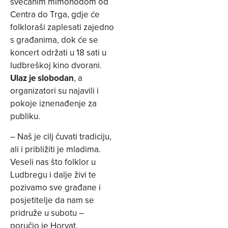
svečanim mimohodom od
Centra do Trga, gdje će
folkloraši zaplesati zajedno
s građanima, dok će se
koncert održati u 18 sati u
ludbreškoj kino dvorani.
Ulaz je slobodan
, a
organizatori su najavili i
pokoje iznenađenje za
publiku.
– Naš je cilj čuvati tradiciju,
ali i približiti je mladima.
Veseli nas što folklor u
Ludbregu i dalje živi te
pozivamo sve građane i
posjetitelje da nam se
pridruže u subotu –
poručio je Horvat.