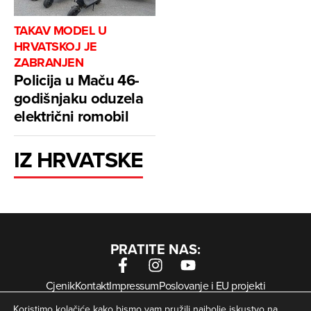
TAKAV MODEL U
HRVATSKOJ JE
ZABRANJEN
Policija u Maču 46-
godišnjaku oduzela
električni romobil
IZ HRVATSKE
PRATITE NAS:
Cjenik
Kontakt
Impressum
Poslovanje i EU projekti
Arhiva digitalnih novina
Uvjeti korištenja
Zaštita privatnosti
Koristimo kolačiće kako bismo vam pružili najbolje iskustvo na