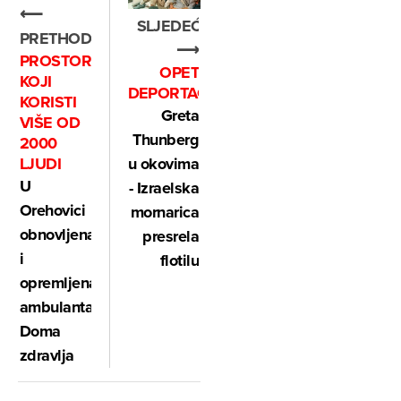
⟵
SLJEDEĆE
PRETHODNO
⟶
PROSTOR
OPET
KOJI
DEPORTACIJA?
KORISTI
Greta
VIŠE OD
Thunberg
2000
LJUDI
u okovima
U
- Izraelska
Orehovici
mornarica
obnovljena
presrela
i
flotilu
opremljena
ambulanta
Doma
zdravlja