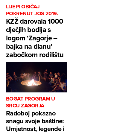
LIJEPI OBIČAJ
POKRENUT JOŠ 2019.
KZŽ darovala 1000
dječjih bodija s
logom ‘Zagorje –
bajka na dlanu’
zabočkom rodilištu
BOGAT PROGRAM U
SRCU ZAGORJA
Radoboj pokazao
snagu svoje baštine:
Umjetnost, legende i