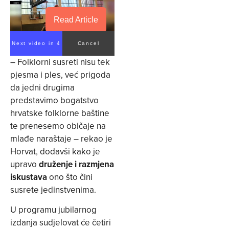
Read Article
Next video in 4
Cancel
– Folklorni susreti nisu tek
pjesma i ples, već prigoda
da jedni drugima
predstavimo bogatstvo
hrvatske folklorne baštine
te prenesemo običaje na
mlađe naraštaje – rekao je
Horvat, dodavši kako je
upravo
druženje i razmjena
iskustava
ono što čini
susrete jedinstvenima.
U programu jubilarnog
izdanja sudjelovat će četiri