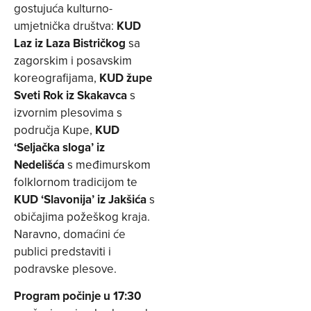
gostujuća kulturno-
umjetnička društva:
KUD
Laz iz Laza Bistričkog
sa
zagorskim i posavskim
koreografijama,
KUD župe
Sveti Rok
iz Skakavca
s
izvornim plesovima s
područja Kupe,
KUD
‘Seljačka sloga’ iz
Nedelišća
s međimurskom
folklornom tradicijom te
KUD ‘Slavonija’ iz Jakšića
s
običajima požeškog kraja.
Naravno, domaćini će
publici predstaviti i
podravske plesove.
Program počinje u 17:30