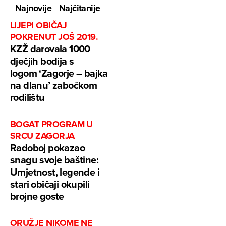
Najnovije
Najčitanije
LIJEPI OBIČAJ
POKRENUT JOŠ 2019.
KZŽ darovala 1000
dječjih bodija s
logom ‘Zagorje – bajka
na dlanu’ zabočkom
rodilištu
BOGAT PROGRAM U
SRCU ZAGORJA
Radoboj pokazao
snagu svoje baštine:
Umjetnost, legende i
stari običaji okupili
brojne goste
ORUŽJE NIKOME NE