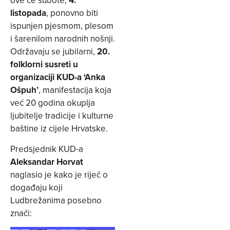
ove će subote,
4.
listopada
, ponovno biti
ispunjen pjesmom, plesom
i šarenilom narodnih nošnji.
Održavaju se jubilarni,
20.
folklorni susreti u
organizaciji KUD-a ‘Anka
Ošpuh’
, manifestacija koja
već 20 godina okuplja
ljubitelje tradicije i kulturne
baštine iz cijele Hrvatske.
Predsjednik KUD-a
Aleksandar Horvat
naglasio je kako je riječ o
događaju koji
Ludbrežanima posebno
znači: