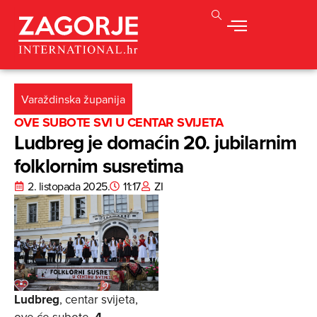
Varaždinska županija
OVE SUBOTE SVI U CENTAR SVIJETA
Ludbreg je domaćin 20. jubilarnim
folklornim susretima
2. listopada 2025.
11:17
ZI
Ludbreg
, centar svijeta,