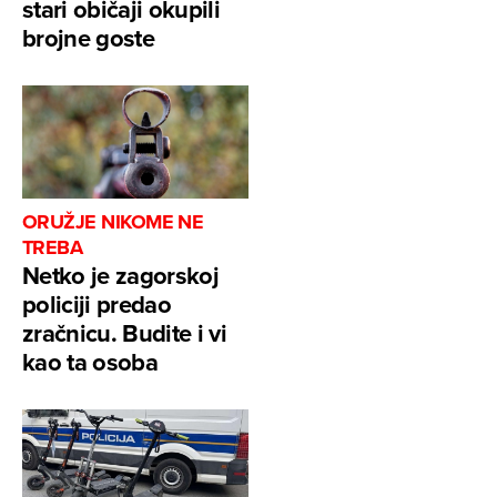
stari običaji okupili
brojne goste
ORUŽJE NIKOME NE
TREBA
Netko je zagorskoj
policiji predao
zračnicu. Budite i vi
kao ta osoba