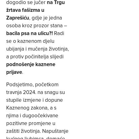
dogodio se jučer
na Trgu
žrtava fašizma u
Zaprešiću
, gdje je jedna
osoba kroz prozor stana –
bacila psa na ulicu?!
Radi
se o kaznenom djelu
ubijanja i mučenja životinja,
a protiv počinitelja slijedi
podnošenje kaznene
prijave
.
Podsjetimo, početkom
travnja 2024. na snagu su
stupile izmjene i dopune
Kaznenog zakona, a s
njima i dugoočekivane
pozitivne promjene u
zaštiti životinja. Napuštanje
kućnog ljubimca, domaće