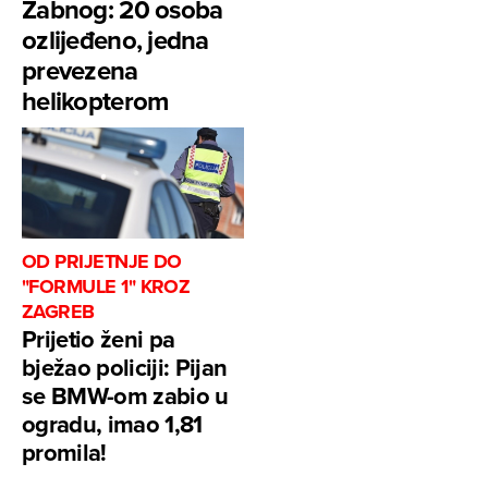
Žabnog: 20 osoba
ozlijeđeno, jedna
prevezena
helikopterom
OD PRIJETNJE DO
"FORMULE 1" KROZ
ZAGREB
Prijetio ženi pa
bježao policiji: Pijan
se BMW-om zabio u
ogradu, imao 1,81
promila!