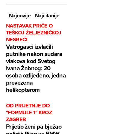
Najnovije
Najčitanije
NASTAVAK PRIČE O
TEŠKOJ ŽELJEZNIČKOJ
NESREĆI
Vatrogasci izvlačili
putnike nakon sudara
vlakova kod Svetog
Ivana Žabnog: 20
osoba ozlijeđeno, jedna
prevezena
helikopterom
OD PRIJETNJE DO
"FORMULE 1" KROZ
ZAGREB
Prijetio ženi pa bježao
policiji: Pijan se BMW-