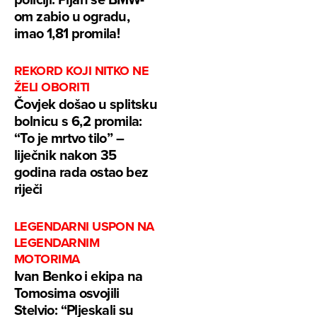
om zabio u ogradu,
imao 1,81 promila!
REKORD KOJI NITKO NE
ŽELI OBORITI
Čovjek došao u splitsku
bolnicu s 6,2 promila:
“To je mrtvo tilo” –
liječnik nakon 35
godina rada ostao bez
riječi
LEGENDARNI USPON NA
LEGENDARNIM
MOTORIMA
Ivan Benko i ekipa na
Tomosima osvojili
Stelvio: “Pljeskali su