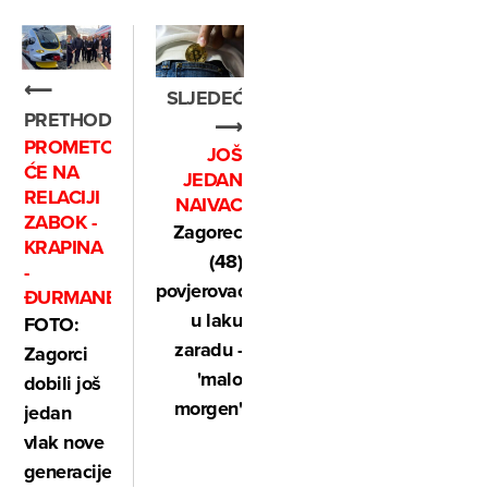
⟵
SLJEDEĆE
PRETHODNO
⟶
PROMETOVAT
JOŠ
ĆE NA
JEDAN
RELACIJI
NAIVAC
ZABOK -
Zagorec
KRAPINA
(48)
-
povjerovao
ĐURMANEC
u laku
FOTO:
zaradu -
Zagorci
'malo
dobili još
morgen'
jedan
vlak nove
generacije!