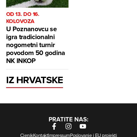
OD 13. DO 16.
KOLOVOZA
U Poznanovcu se
igra tradicionalni
nogometni turnir
povodom 50 godina
NK INKOP
IZ HRVATSKE
PRATITE NAS:
Cjenik
Kontakt
Impressum
Poslovanje i EU projekti