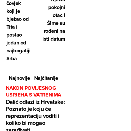
čovjek
pokojni
koji je
otac i
bježao od
Šime su
Tita i
rođeni na
postao
isti datum
jedan od
najbogatijih
Srba
Najnovije
Najčitanije
NAKON POVIJESNOG
USPJEHA S VATRENIMA
Dalić odlazi iz Hrvatske:
Poznato je koju će
reprezentaciju voditi i
koliko bi mogao
zarađivati