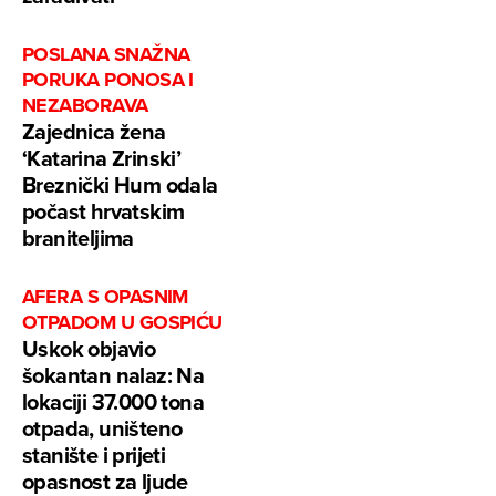
POSLANA SNAŽNA
PORUKA PONOSA I
NEZABORAVA
Zajednica žena
‘Katarina Zrinski’
Breznički Hum odala
počast hrvatskim
braniteljima
AFERA S OPASNIM
OTPADOM U GOSPIĆU
Uskok objavio
šokantan nalaz: Na
lokaciji 37.000 tona
otpada, uništeno
stanište i prijeti
opasnost za ljude