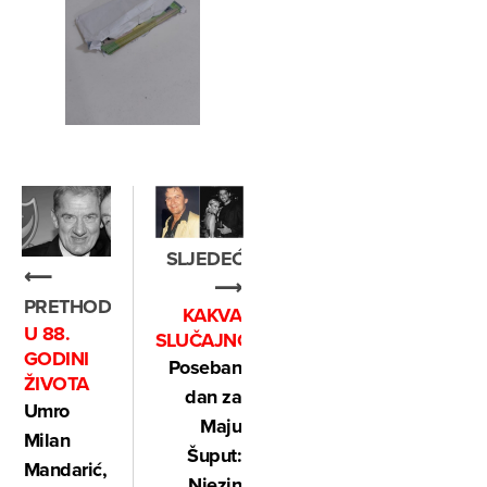
SLJEDEĆE
⟵
⟶
PRETHODNO
KAKVA
U 88.
SLUČAJNOST
GODINI
Poseban
ŽIVOTA
dan za
Umro
Maju
Milan
Šuput:
Mandarić,
Njezin