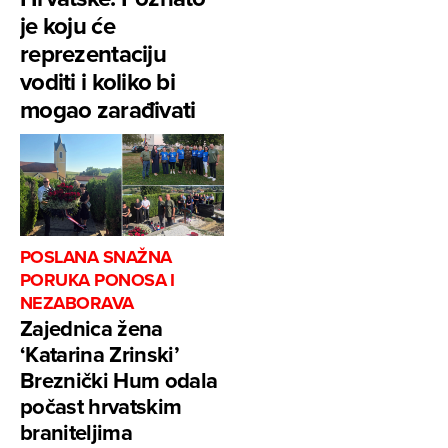
je koju će
reprezentaciju
voditi i koliko bi
mogao zarađivati
POSLANA SNAŽNA
PORUKA PONOSA I
NEZABORAVA
Zajednica žena
‘Katarina Zrinski’
Breznički Hum odala
počast hrvatskim
braniteljima