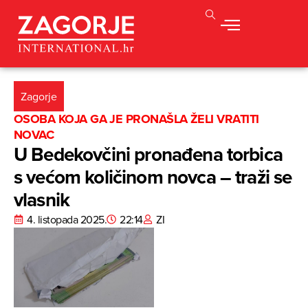
Zagorje
OSOBA KOJA GA JE PRONAŠLA ŽELI VRATITI
NOVAC
U Bedekovčini pronađena torbica
s većom količinom novca – traži se
vlasnik
4. listopada 2025.
22:14
ZI