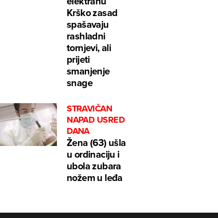
elektranu
Krško zasad
spašavaju
rashladni
tornjevi, ali
prijeti
smanjenje
snage
STRAVIČAN
NAPAD USRED
DANA
Žena (63) ušla
u ordinaciju i
ubola zubara
nožem u leđa