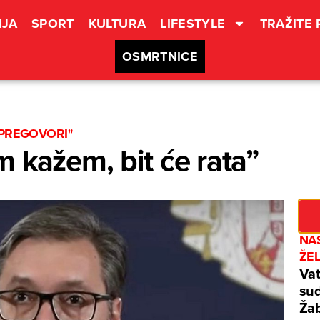
JA
SPORT
KULTURA
LIFESTYLE
TRAŽITE
OSMRTNICE
 PREGOVORI"
 kažem, bit će rata”
NAS
ŽE
Vat
sud
Žab