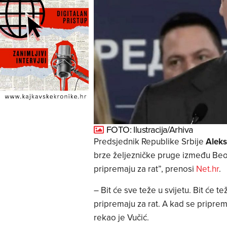
FOTO: Ilustracija/Arhiva
Predsjednik Republike Srbije
Aleks
brze željezničke pruge između Beogr
pripremaju za rat”, prenosi
Net.hr
.
– Bit će sve teže u svijetu. Bit će te
pripremaju za rat. A kad se priprema
rekao je Vučić.