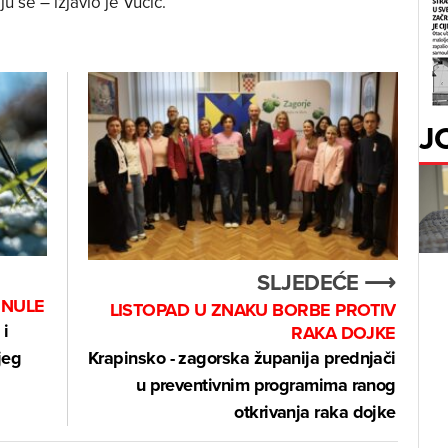
u se – izjavio je Vučić.
J
SLJEDEĆE ⟶
 NULE
LISTOPAD U ZNAKU BORBE PROTIV
 i
RAKA DOJKE
jeg
Krapinsko - zagorska županija prednjači
u preventivnim programima ranog
otkrivanja raka dojke