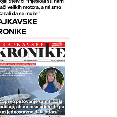
ojili Stelvio: “Pljeskali su nam
ači velikih motora, a mi smo
azali da se može”
AJKAVSKE
RONIKE