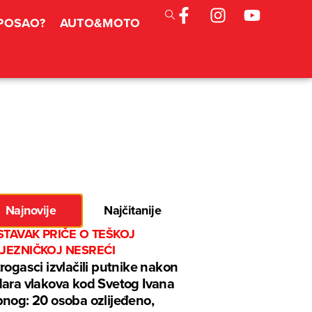
 POSAO?
AUTO&MOTO
Najnovije
Najčitanije
TAVAK PRIČE O TEŠKOJ
LJEZNIČKOJ NESREĆI
rogasci izvlačili putnike nakon
ara vlakova kod Svetog Ivana
nog: 20 osoba ozlijeđeno,