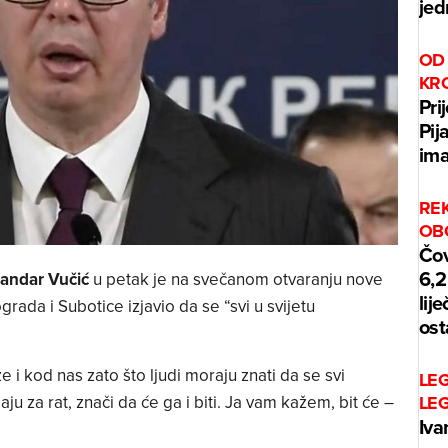
jed
OD 
KR
Pri
Pij
ima
REK
OB
Čov
6,2
andar Vučić
u petak je na svečanom otvaranju nove
lij
ada i Subotice izjavio da se “svi u svijetu
ost
že i kod nas zato što ljudi moraju znati da se svi
LE
ju za rat, znači da će ga i biti. Ja vam kažem, bit će –
LE
Iva