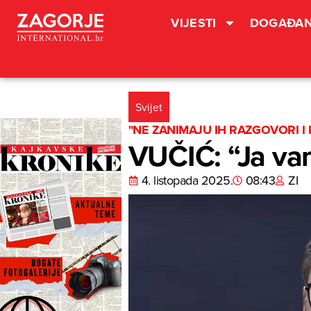
VIJESTI
DOGAĐAN
Svijet
"NE ZANIMAJU IH RAZGOVORI I
VUČIĆ: “Ja vam
4. listopada 2025.
08:43
ZI