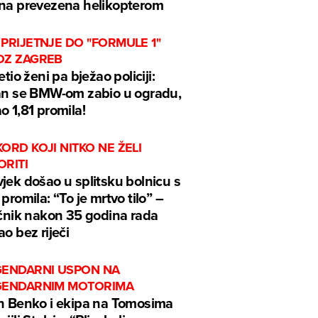
na prevezena helikopterom
PRIJETNJE DO "FORMULE 1"
OZ ZAGREB
jetio ženi pa bježao policiji:
an se BMW-om zabio u ogradu,
o 1,81 promila!
ORD KOJI NITKO NE ŽELI
ORITI
jek došao u splitsku bolnicu s
 promila: “To je mrtvo tilo” –
ečnik nakon 35 godina rada
ao bez riječi
GENDARNI USPON NA
GENDARNIM MOTORIMA
n Benko i ekipa na Tomosima