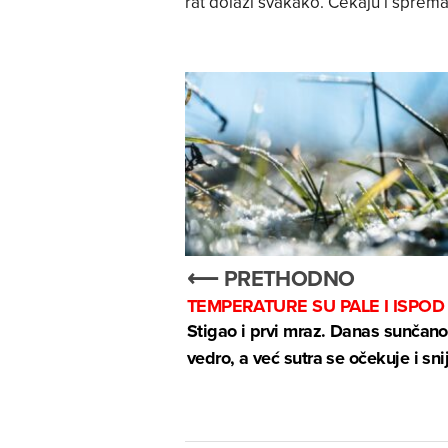
rat dolazi svakako. Čekaju i spremaj
⟵ PRETHODNO
TEMPERATURE SU PALE I ISPOD
Stigao i prvi mraz. Danas sunčano
vedro, a već sutra se očekuje i sni