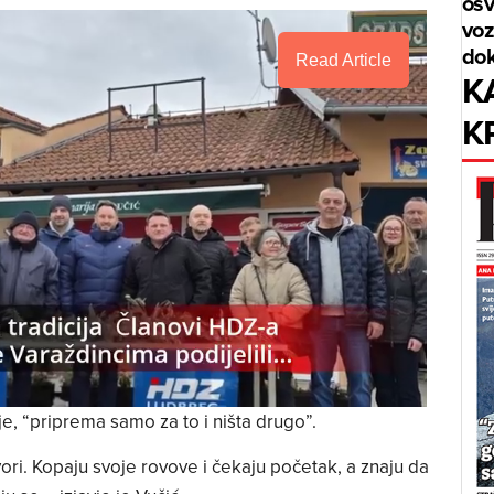
osv
voz
dok
Read Article
K
K
je, “priprema samo za to i ništa drugo”.
ori. Kopaju svoje rovove i čekaju početak, a znaju da