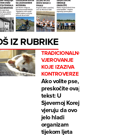
OŠ IZ RUBRIKE
TRADICIONALNO
VJEROVANJE
KOJE IZAZIVA
KONTROVERZE
Ako volite pse,
preskočite ovaj
tekst: U
Sjevernoj Koreji
vjeruju da ovo
jelo hladi
organizam
tijekom ljeta