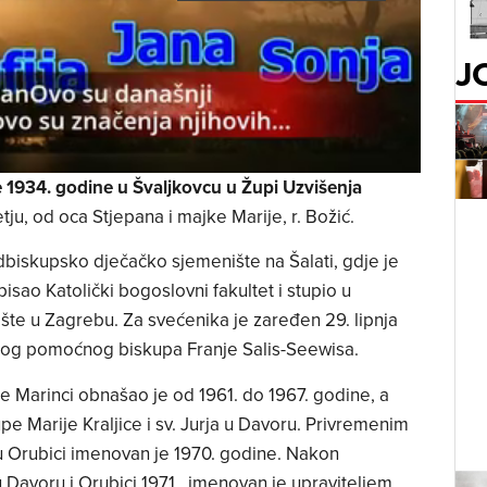
J
če 1934. godine u Švaljkovcu u Župi Uzvišenja
ju, od oca Stjepana i majke Marije, r. Božić.
biskupsko dječačko sjemenište na Šalati, gdje je
isao Katolički bogoslovni fakultet i stupio u
e u Zagrebu. Za svećenika je zaređen 29. lipnja
og pomoćnog biskupa Franje Salis-Seewisa.
je Marinci obnašao je od 1961. do 1967. godine, a
 Marije Kraljice i sv. Jurja u Davoru. Privremenim
 u Orubici imenovan je 1970. godine. Nakon
u Davoru i Orubici 1971., imenovan je upraviteljem