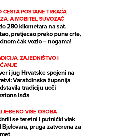
D CESTA POSTANE TRKAĆA
AZA, A MOBITEL SUVOZAČ
io 280 kilometara na sat,
ftao, pretjecao preko pune crte,
ednom čak vozio – nogama!
DICIJA, ZAJEDNIŠTVO I
EĆANJE
ver i jug Hrvatske spojeni na
etvi: Varaždinska županija
dstavila tradiciju uoči
atona lađa
LIJEĐENO VIŠE OSOBA
arili se teretni i putnički vlak
 Bjelovara, pruga zatvorena za
omet