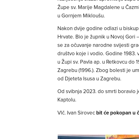
Župe sv. Marije Magdalene u Čazmi
u Gornjem Mikloušu.
Nakon dvije godine odlazi u biskupi
Hrvate. Bio je župnik u Novoj Gori
se za očuvanje narodne svijesti g
društvo koje i vodio. Godine 1983. 
u Župi sv. Pavla ap. u Retkovcu do 1
Zagrebu (1996.). Zbog bolesti je umi
od Djeteta Isusa u Zagrebu.
Od svibnja 2023. do smrti boravio
Kaptolu.
Vlč. Ivan Sirovec
bit će pokopan u č