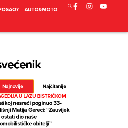
 POSAO?
AUTO&MOTO
 svećenik
Najnovije
Najčitanije
GEDIJA U LAZU BISTRIČKOM
eškoj nesreći poginuo 33-
išnji Matija Gereci: “Zauvijek
 ostati dio naše
omobilističke obitelji”