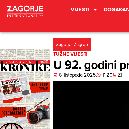
VIJESTI
DOGAĐAN
Zagorje
,
Zagreb
TUŽNE VIJESTI
U 92. godini p
6. listopada 2025.
11:20
ZI