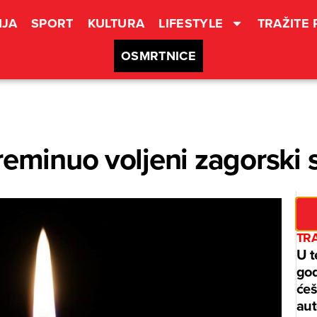
JA
SPORT
KULTURA
LIFESTYLE
TRAŽITE
OSMRTNICE
reminuo voljeni zagorski
TRA
U t
god
ćeš
aut