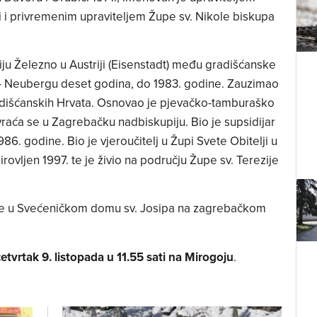
 i privremenim upraviteljem Župe sv. Nikole biskupa
ju Železno u Austriji (Eisenstadt) među gradišćanske
 – Neubergu deset godina, do 1983. godine. Zauzimao
radišćanskih Hrvata. Osnovao je pjevačko-tamburaško
vraća se u Zagrebačku nadbiskupiju. Bio je supsidijar
986. godine. Bio je vjeroučitelj u Župi Svete Obitelji u
rovljen 1997. te je živio na području Župe sv. Terezije
 je u Svećeničkom domu sv. Josipa na zagrebačkom
etvrtak 9. listopada u 11.55 sati na Mirogoju
.