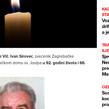
KA
ST
Voz
dri
a j
TRA
SJ
Sje
 Vlč. Ivan Sirovec
, svećenik Zagrebačke
Ner
ničkom domu sv. Josipa
u 92. godini života i 66.
pre
Mar
OZ
Sud
kod
pr