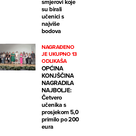
smjerovi koje
su birali
učenici s
najviše
bodova
NAGRAĐENO
JE UKUPNO 13
ODLIKAŠA
OPĆINA
KONJŠČINA
NAGRADILA
NAJBOLJE:
Četvero
učenika s
prosjekom 5,0
primilo po 200
eura