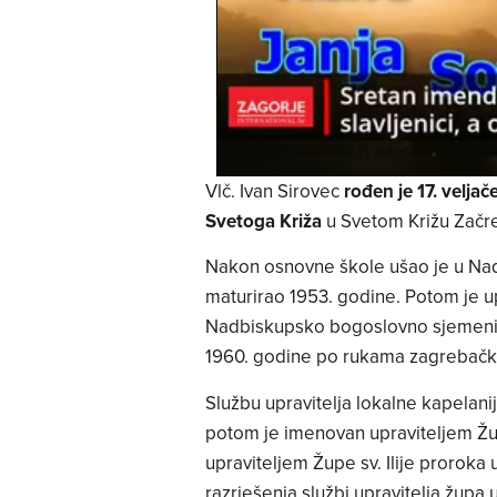
Vlč. Ivan Sirovec
rođen je 17. velja
Svetoga Križa
u Svetom Križu Začret
Nakon osnovne škole ušao je u Nad
maturirao 1953. godine. Potom je up
Nadbiskupsko bogoslovno sjemeništ
1960. godine po rukama zagrebačk
Službu upravitelja lokalne kapelani
potom je imenovan upraviteljem Župe
upraviteljem Župe sv. Ilije proroka
razrješenja službi upravitelja župa 