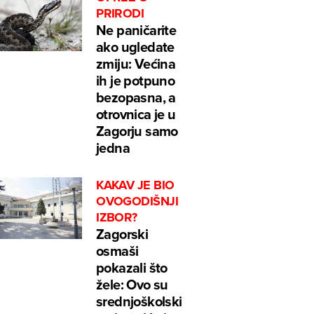
PRIRODI
Ne paničarite
ako ugledate
zmiju: Većina
ih je potpuno
bezopasna, a
otrovnica je u
Zagorju samo
jedna
KAKAV JE BIO
OVOGODIŠNJI
IZBOR?
Zagorski
osmaši
pokazali što
žele: Ovo su
srednjoškolski