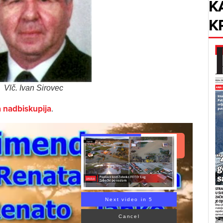
K
K
Vlč. Ivan Sirovec
 nadbiskupija
.
Read Article
Next video in 4
Cancel