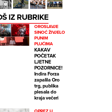
OŠ IZ RUBRIKE
OROSLAVJE
SINOĆ ŽIVJELO
PUNIM
PLUĆIMA
KAKAV
POČETAK
LJETNE
POZORNICE!
Indira Forza
zapalila Oro
trg, publika
plesala do
kraja večeri
OPREZ U