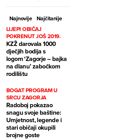
Najnovije
Najčitanije
LIJEPI OBIČAJ
POKRENUT JOŠ 2019.
KZŽ darovala 1000
dječjih bodija s
logom ‘Zagorje – bajka
na dlanu’ zabočkom
rodilištu
BOGAT PROGRAM U
SRCU ZAGORJA
Radoboj pokazao
snagu svoje baštine:
Umjetnost, legende i
stari običaji okupili
brojne goste