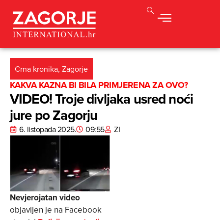
Crna kronika
,
Zagorje
KAKVA KAZNA BI BILA PRIMJERENA ZA OVO?
VIDEO! Troje divljaka usred noći
jure po Zagorju
6. listopada 2025.
09:55
ZI
Nevjerojatan video
objavljen je na Facebook