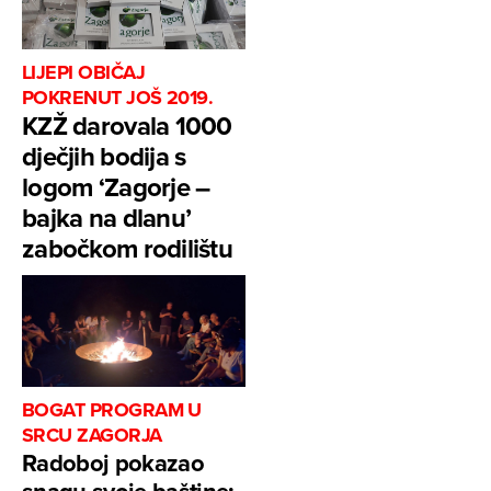
LIJEPI OBIČAJ
POKRENUT JOŠ 2019.
KZŽ darovala 1000
dječjih bodija s
logom ‘Zagorje –
bajka na dlanu’
zabočkom rodilištu
BOGAT PROGRAM U
SRCU ZAGORJA
Radoboj pokazao
snagu svoje baštine: