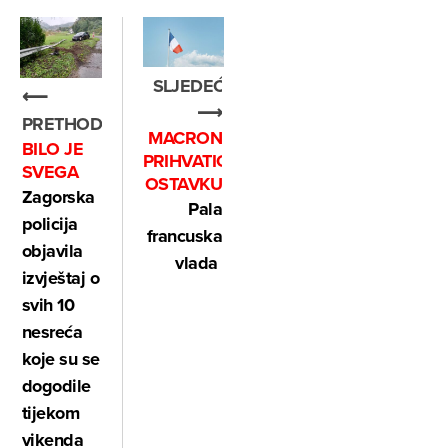
SLJEDEĆE
⟵
⟶
PRETHODNO
MACRON
BILO JE
PRIHVATIO
SVEGA
OSTAVKU
Zagorska
Pala
policija
francuska
objavila
vlada
izvještaj o
svih 10
nesreća
koje su se
dogodile
tijekom
vikenda