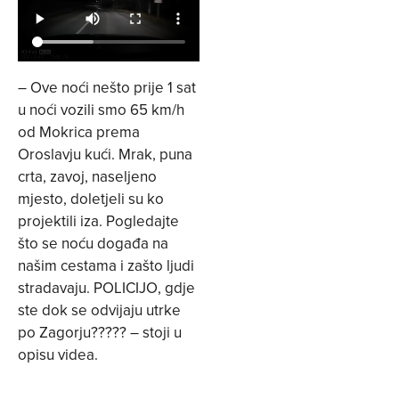
– Ove noći nešto prije 1 sat
u noći vozili smo 65 km/h
od Mokrica prema
Oroslavju kući. Mrak, puna
crta, zavoj, naseljeno
mjesto, doletjeli su ko
projektili iza. Pogledajte
što se noću događa na
našim cestama i zašto ljudi
stradavaju. POLICIJO, gdje
ste dok se odvijaju utrke
po Zagorju????? – stoji u
opisu videa.