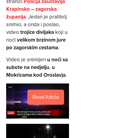
stranici
Policija zaustavlja
Krapinsko – zagorska
županija
. Jedan je pratitelj
snimio, a onda i poslao,
video
trojice divljaka
koji u
noći
velikom brzinom jure
po zagorskim cestama
.
Video je snimljen
u noći sa
subote na nedjelju
,
u
Mokricama kod Oroslavja
.
Read Article