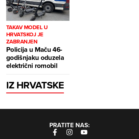
TAKAV MODEL U
HRVATSKOJ JE
ZABRANJEN
Policija u Maču 46-
godišnjaku oduzela
električni romobil
IZ HRVATSKE
PRATITE NAS: