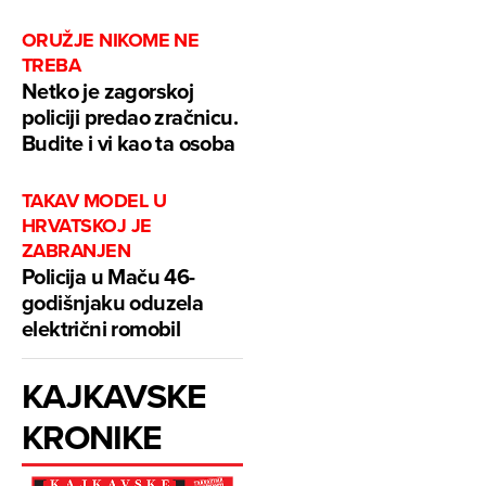
ORUŽJE NIKOME NE
TREBA
Netko je zagorskoj
policiji predao zračnicu.
Budite i vi kao ta osoba
TAKAV MODEL U
HRVATSKOJ JE
ZABRANJEN
Policija u Maču 46-
godišnjaku oduzela
električni romobil
KAJKAVSKE
KRONIKE