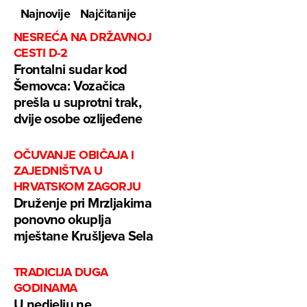
Najnovije
Najčitanije
NESREĆA NA DRŽAVNOJ
CESTI D-2
Frontalni sudar kod
Šemovca: Vozačica
prešla u suprotni trak,
dvije osobe ozlijeđene
OČUVANJE OBIČAJA I
ZAJEDNIŠTVA U
HRVATSKOM ZAGORJU
Druženje pri Mrzljakima
ponovno okuplja
mještane Krušljeva Sela
TRADICIJA DUGA
GODINAMA
U nedjelju ne