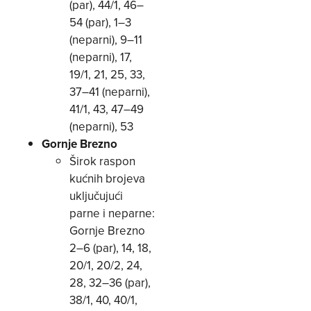
(par), 44/1, 46–
54 (par), 1–3
(neparni), 9–11
(neparni), 17,
19/1, 21, 25, 33,
37–41 (neparni),
41/1, 43, 47–49
(neparni), 53
Gornje Brezno
Širok raspon
kućnih brojeva
uključujući
parne i neparne:
Gornje Brezno
2–6 (par), 14, 18,
20/1, 20/2, 24,
28, 32–36 (par),
38/1, 40, 40/1,