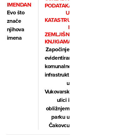
IMENDAN
PODATAKA
Evo što
U
KATASTRU
znače
I
njihova
ZEMLJIŠNIM
imena
KNJIGAMA
Započinje
evidentiranje
komunalne
infrastrukture
u
Vukovarskoj
ulici i
obližnjem
parku u
Čakovcu