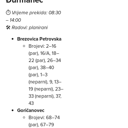
⏱
Vrijeme prekida: 08:30
– 14:00
🛠
Radovi: planirani
Brezovica Petrovska
Brojevi: 2–16
(par), 16/A, 18–
22 (par), 26–34
(par), 38–40
(par), 1–3
(neparni), 9, 13–
19 (neparni), 23–
33 (neparni), 37,
43
Goričanovec
Brojevi: 68–74
(par), 67–79