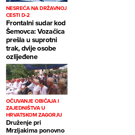
NESREĆA NA DRŽAVNOJ
CESTI D-2
Frontalni sudar kod
Šemovca: Vozačica
prešla u suprotni
trak, dvije osobe
ozlijeđene
OČUVANJE OBIČAJA I
ZAJEDNIŠTVA U
HRVATSKOM ZAGORJU
Druženje pri
Mrzljakima ponovno