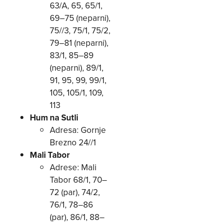
63/A, 65, 65/1,
69–75 (neparni),
75//3, 75/1, 75/2,
79–81 (neparni),
83/1, 85–89
(neparni), 89/1,
91, 95, 99, 99/1,
105, 105/1, 109,
113
Hum na Sutli
Adresa: Gornje
Brezno 24//1
Mali Tabor
Adrese: Mali
Tabor 68/1, 70–
72 (par), 74/2,
76/1, 78–86
(par), 86/1, 88–