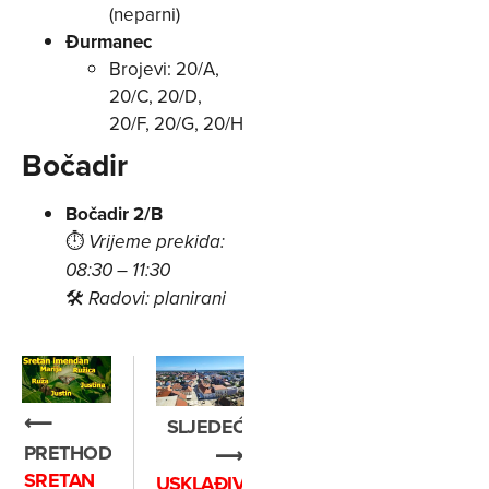
(neparni)
Đurmanec
Brojevi: 20/A,
20/C, 20/D,
20/F, 20/G, 20/H
Bočadir
Bočadir 2/B
⏱
Vrijeme prekida:
08:30 – 11:30
🛠
Radovi: planirani
⟵
SLJEDEĆE
PRETHODNO
⟶
SRETAN
USKLAĐIVANJE