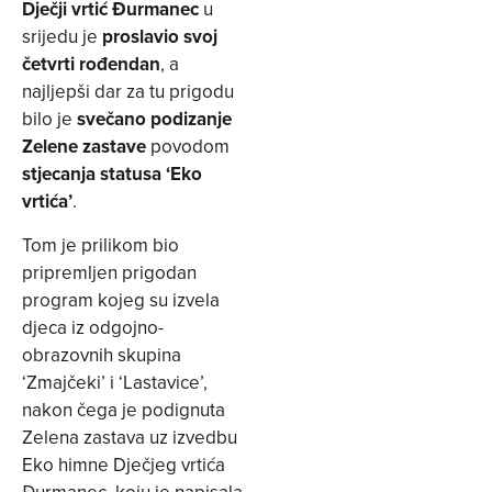
Dječji vrtić Đurmanec
u
srijedu je
proslavio svoj
četvrti rođendan
, a
najljepši dar za tu prigodu
bilo je
svečano podizanje
Zelene zastave
povodom
stjecanja statusa ‘Eko
vrtića’
.
Tom je prilikom bio
pripremljen prigodan
program kojeg su izvela
djeca iz odgojno-
obrazovnih skupina
‘Zmajčeki’ i ‘Lastavice’,
nakon čega je podignuta
Zelena zastava uz izvedbu
Eko himne Dječjeg vrtića
Đurmanec, koju je napisala