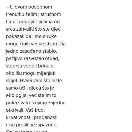
– U ovom posebnom
trenutku želim i stručnom
timu i odgojiteljicama od
srca zahvaliti što ste djeci
pokazali da i male ruke
mogu činiti velike stvari. Da
jedno zasađeno stablo,
pažljivo razvrstan otpad,
štednja vode i briga o
okolišu mogu mijenjati
svijet. Hvala vam što niste
samo učili djecu što je
ekologija, već ste im to
pokazivali i s njima zajedno
otkrivali. Vaš trud,
kreativnost i predanost
nisu prošli nezapaženo.
Oni su temelj ovog