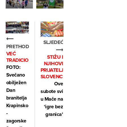
⟵
SLJEDEĆE
PRETHODNO
⟶
VEĆ
STIŽU I
TRADICIONALNO
NJIHOVI
FOTO:
PRIJATELJI
Svečano
SLOVENCI
obilježen
Ove
Dan
subote svi
branitelja
u Mače na
Krapinsko
‘igre bez
-
granica’
zagorske