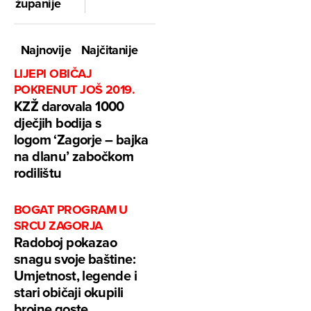
županije
Najnovije
Najčitanije
LIJEPI OBIČAJ
POKRENUT JOŠ 2019.
KZŽ darovala 1000
dječjih bodija s
logom ‘Zagorje – bajka
na dlanu’ zabočkom
rodilištu
BOGAT PROGRAM U
SRCU ZAGORJA
Radoboj pokazao
snagu svoje baštine:
Umjetnost, legende i
stari običaji okupili
brojne goste