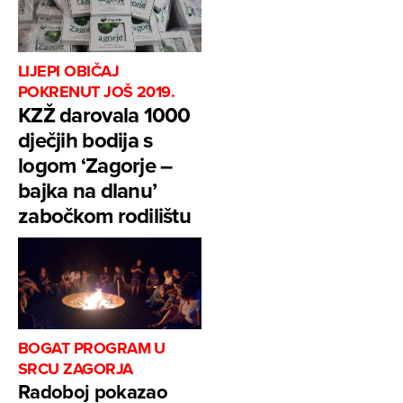
LIJEPI OBIČAJ
POKRENUT JOŠ 2019.
KZŽ darovala 1000
dječjih bodija s
logom ‘Zagorje –
bajka na dlanu’
zabočkom rodilištu
BOGAT PROGRAM U
SRCU ZAGORJA
Radoboj pokazao