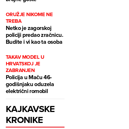
ORUŽJE NIKOME NE
TREBA
Netko je zagorskoj
policiji predao zračnicu.
Budite i vi kao ta osoba
TAKAV MODEL U
HRVATSKOJ JE
ZABRANJEN
Policija u Maču 46-
godišnjaku oduzela
električni romobil
KAJKAVSKE
KRONIKE