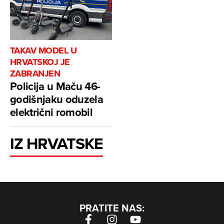
TAKAV MODEL U
HRVATSKOJ JE
ZABRANJEN
Policija u Maču 46-
godišnjaku oduzela
električni romobil
IZ HRVATSKE
PRATITE NAS: