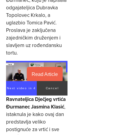
odgajateljica Dubravka
Topolovec Krkalo, a
uglazbio Tomica Pavić.
Proslava je zaključena
zajedničkim druženjem i
slavljem uz rođendansku
tortu.
Read Article
Next video in 3
Cancel
Ravnateljica Dječjeg vrtića
Đurmanec Jasmina Klasić
,
istaknula je kako ovaj dan
predstavlja veliko
postignuće za vrtić i sve