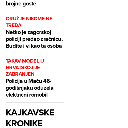
brojne goste
ORUŽJE NIKOME NE
TREBA
Netko je zagorskoj
policiji predao zračnicu.
Budite i vi kao ta osoba
TAKAV MODEL U
HRVATSKOJ JE
ZABRANJEN
Policija u Maču 46-
godišnjaku oduzela
električni romobil
KAJKAVSKE
KRONIKE