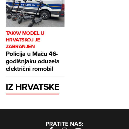
TAKAV MODEL U
HRVATSKOJ JE
ZABRANJEN
Policija u Maču 46-
godišnjaku oduzela
električni romobil
IZ HRVATSKE
PRATITE NAS: