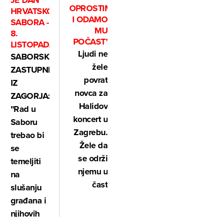
JE DAN
OPROSTIMO
HRVATSKOG
I ODAMO
SABORA -
MU
8.
POČAST’
LISTOPADA
Ljudi ne
SABORSKI
žele
ZASTUPNICI
povrat
IZ
novca za
ZAGORJA:
Halidov
"Rad u
koncert u
Saboru
Zagrebu.
trebao bi
Žele da
se
se održi
temeljiti
njemu u
na
čast
slušanju
građana i
njihovih