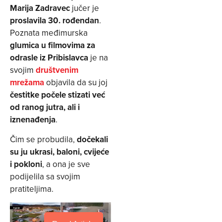
Marija Zadravec
jučer je
proslavila 30. rođendan
.
Poznata međimurska
glumica u filmovima za
odrasle iz Pribislavca
je na
svojim
društvenim
mrežama
objavila da su joj
čestitke počele stizati već
od ranog jutra, ali i
iznenađenja
.
Čim se probudila,
dočekali
su ju ukrasi, baloni, cvijeće
i pokloni
, a ona je sve
podijelila sa svojim
pratiteljima.