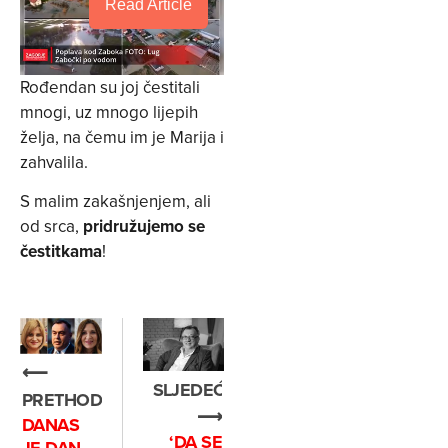
Read Article
Rođendan su joj čestitali
mnogi, uz mnogo lijepih
želja, na čemu im je Marija i
zahvalila.
S malim zakašnjenjem, ali
od srca,
pridružujemo se
čestitkama
!
⟵
SLJEDEĆE
PRETHODNO
⟶
DANAS
‘DA SE