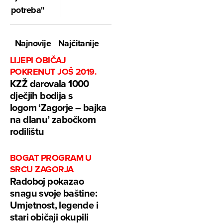
potreba"
Najnovije
Najčitanije
LIJEPI OBIČAJ
POKRENUT JOŠ 2019.
KZŽ darovala 1000
dječjih bodija s
logom ‘Zagorje – bajka
na dlanu’ zabočkom
rodilištu
BOGAT PROGRAM U
SRCU ZAGORJA
Radoboj pokazao
snagu svoje baštine:
Umjetnost, legende i
stari običaji okupili