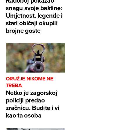
Radoboj pokazao
snagu svoje baštine:
Umjetnost, legende i
stari običaji okupili
brojne goste
ORUŽJE NIKOME NE
TREBA
Netko je zagorskoj
policiji predao
zračnicu. Budite i vi
kao ta osoba