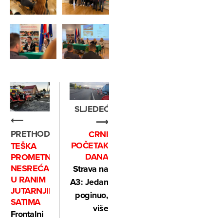
SLJEDEĆE
⟵
⟶
PRETHODNO
CRNI
POČETAK
TEŠKA
DANA
PROMETNA
NESREĆA
Strava na
U RANIM
A3: Jedan
JUTARNJIM
poginuo,
SATIMA
više
Frontalni