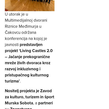
U utorak je u
Multimedijalnoj dvorani
Riznice Međimurja u
Čakovcu održana
konferencija na kojoj je
javnosti
predstavljen
projekt ‘Living Castles 2.0
– Jačanje prekogranične
mreže živih dvoraca kroz
razvoj inkluzivnog i
pristupačnog kulturnog
turizma’
.
Nositelj projekta je Zavod
za kulturo, turizem in šport
Murska Sobota
, a
partneri
su
Znanstveno-