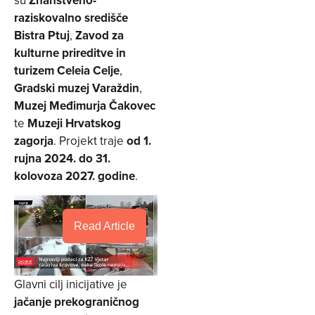
raziskovalno središče
Bistra Ptuj
,
Zavod za
kulturne prireditve in
turizem Celeia Celje
,
Gradski muzej Varaždin
,
Muzej Međimurja Čakovec
te
Muzeji Hrvatskog
zagorja
. Projekt traje
od 1.
rujna 2024. do 31.
kolovoza 2027. godine
.
Read Article
Glavni cilj inicijative je
jačanje prekograničnog