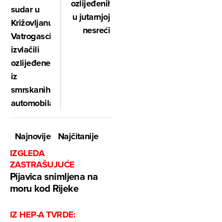
ozlijeđenih
sudar u
u jutarnjoj
Križovljanu:
nesreći
Vatrogasci
izvlačili
ozlijeđene
iz
smrskanih
automobila
Najnovije
Najčitanije
IZGLEDA
ZASTRAŠUJUĆE
Pijavica snimljena na
moru kod Rijeke
IZ HEP-A TVRDE: