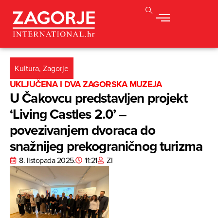
Kultura
,
Zagorje
UKLJUČENA I DVA ZAGORSKA MUZEJA
U Čakovcu predstavljen projekt
‘Living Castles 2.0’ –
povezivanjem dvoraca do
snažnijeg prekograničnog turizma
8. listopada 2025.
11:21
ZI