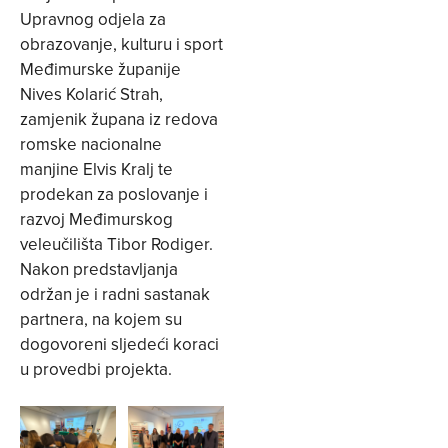
Upravnog odjela za
obrazovanje, kulturu i sport
Međimurske županije
Nives Kolarić Strah,
zamjenik župana iz redova
romske nacionalne
manjine Elvis Kralj te
prodekan za poslovanje i
razvoj Međimurskog
veleučilišta Tibor Rodiger.
Nakon predstavljanja
održan je i radni sastanak
partnera, na kojem su
dogovoreni sljedeći koraci
u provedbi projekta.