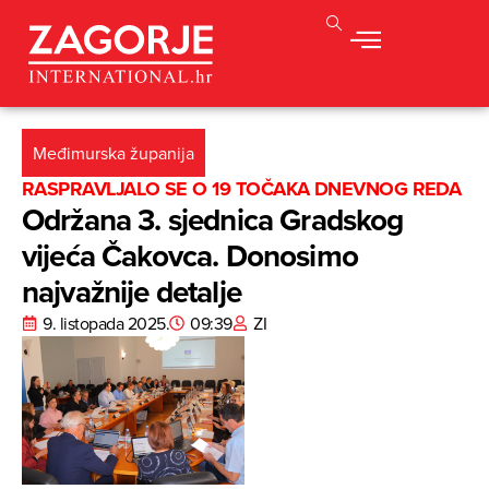
Međimurska županija
RASPRAVLJALO SE O 19 TOČAKA DNEVNOG REDA
Održana 3. sjednica Gradskog
vijeća Čakovca. Donosimo
najvažnije detalje
9. listopada 2025.
09:39
ZI