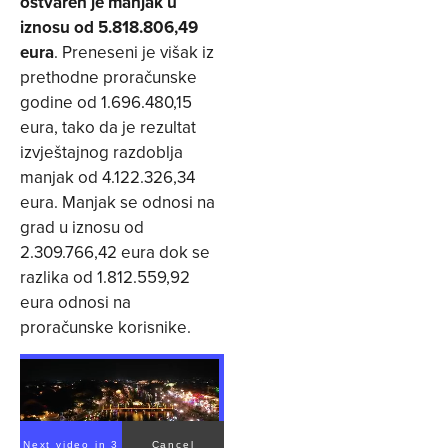
ostvaren je manjak u
iznosu od 5.818.806,49
eura
. Preneseni je višak iz
prethodne proračunske
godine od 1.696.480,15
eura, tako da je rezultat
izvještajnog razdoblja
manjak od 4.122.326,34
eura. Manjak se odnosi na
grad u iznosu od
2.309.766,42 eura dok se
razlika od 1.812.559,92
eura odnosi na
proračunske korisnike.
Next video in 3
Cancel