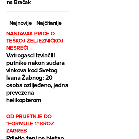
na Bračak
Najnovije
Najčitanije
NASTAVAK PRIČE O
TEŠKOJ ŽELJEZNIČKOJ
NESREĆI
Vatrogasci izvlačili
putnike nakon sudara
vlakova kod Svetog
Ivana Žabnog: 20
osoba ozlijeđeno, jedna
prevezena
helikopterom
OD PRIJETNJE DO
"FORMULE 1" KROZ
ZAGREB
Prijetio ženi pa bježao