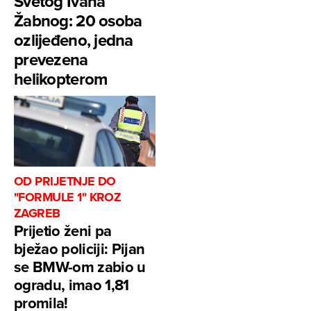
Svetog Ivana
Žabnog: 20 osoba
ozlijeđeno, jedna
prevezena
helikopterom
OD PRIJETNJE DO
"FORMULE 1" KROZ
ZAGREB
Prijetio ženi pa
bježao policiji: Pijan
se BMW-om zabio u
ogradu, imao 1,81
promila!