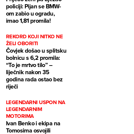
policiji: Pijan se BMW-
om zabio u ogradu,
imao 1,81 promila!
REKORD KOJI NITKO NE
ŽELI OBORITI
Čovjek došao u splitsku
bolnicu s 6,2 promila:
“To je mrtvo tilo” –
liječnik nakon 35
godina rada ostao bez
riječi
LEGENDARNI USPON NA
LEGENDARNIM
MOTORIMA
Ivan Benko i ekipa na
Tomosima osvojili