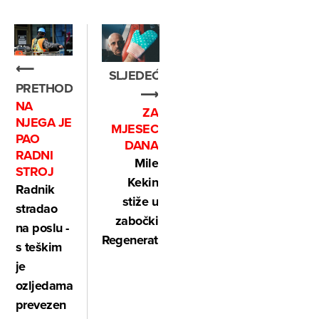
⟵
SLJEDEĆE
PRETHODNO
⟶
NA
ZA
NJEGA JE
MJESEC
PAO
DANA
RADNI
Mile
STROJ
Kekin
Radnik
stiže u
stradao
zabočki
na poslu -
Regenerator!
s teškim
je
ozljedama
prevezen