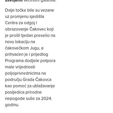
usvojeno
većinom glasova.
Dvije točke bile su vezane
uz promjenu sjedišta
Centra za odgoj i
obrazovanje Čakovec koji
je prošli tjedan preselio na
novu lokaciju na
čakovečkom Jugu, a
prihvaćen je i prijedlog
Programa dodjele potpora
male vrijednosti
poljoprivrednicima na
području Grada Čakovca
kao pomoć za ublažavanje
posljedica prirodne
nepogode suše za 2024.
godinu.