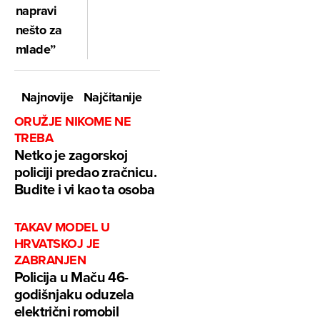
napravi
nešto za
mlade”
Najnovije
Najčitanije
ORUŽJE NIKOME NE
TREBA
Netko je zagorskoj
policiji predao zračnicu.
Budite i vi kao ta osoba
TAKAV MODEL U
HRVATSKOJ JE
ZABRANJEN
Policija u Maču 46-
godišnjaku oduzela
električni romobil