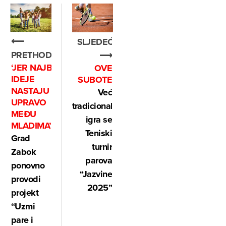
⟵
SLJEDEĆE
PRETHODNO
⟶
‘JER NAJBOLJE
OVE
IDEJE
SUBOTE
NASTAJU
Već
UPRAVO
tradicionalno,
MEĐU
igra se
MLADIMA’
Teniski
Grad
turnir
Zabok
parova
ponovno
“Jazvine
provodi
2025”
projekt
“Uzmi
pare i