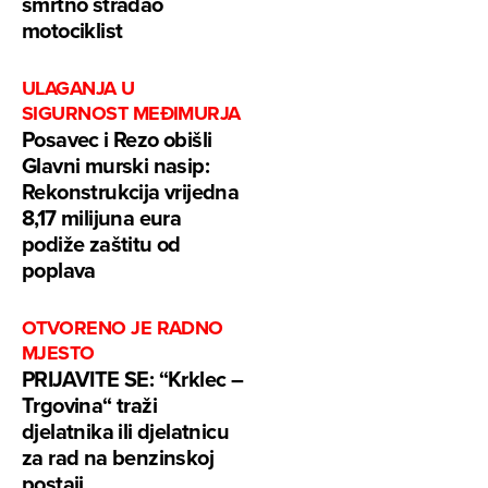
smrtno stradao
motociklist
ULAGANJA U
SIGURNOST MEĐIMURJA
Posavec i Rezo obišli
Glavni murski nasip:
Rekonstrukcija vrijedna
8,17 milijuna eura
podiže zaštitu od
poplava
OTVORENO JE RADNO
MJESTO
PRIJAVITE SE: “Krklec –
Trgovina“ traži
djelatnika ili djelatnicu
za rad na benzinskoj
postaji