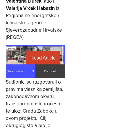
Valentina Đurek
, kao i
Valerija Vrček Habazin
iz
Regionalne energetske i
klimatske agencije
Sjeverozapadne Hrvatske
(REGEA).
Read Article
Next video in 2
Cancel
Sudionici su razgovarali o
pravima vlasnika zemljišta,
zakonodavnom okviru,
transparentnosti procesa
te ulozi Grada Zaboka u
ovom projektu. Cilj
okruglog stola bio je