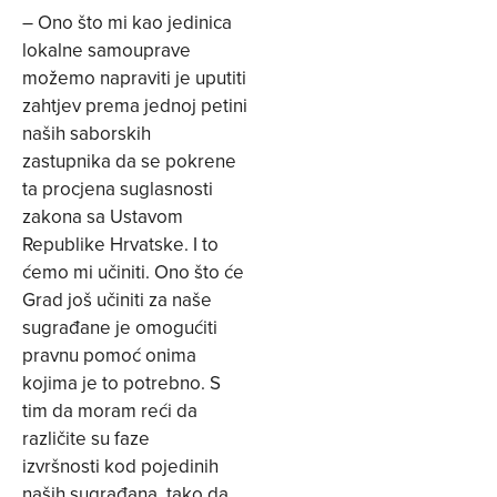
– Ono što mi kao jedinica
lokalne samouprave
možemo napraviti je uputiti
zahtjev prema jednoj petini
naših saborskih
zastupnika da se pokrene
ta procjena suglasnosti
zakona sa Ustavom
Republike Hrvatske. I to
ćemo mi učiniti. Ono što će
Grad još učiniti za naše
sugrađane je omogućiti
pravnu pomoć onima
kojima je to potrebno. S
tim da moram reći da
različite su faze
izvršnosti kod pojedinih
naših sugrađana, tako da