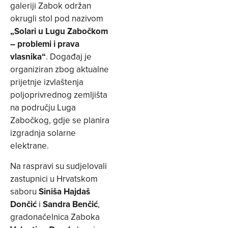
galeriji Zabok održan
okrugli stol pod nazivom
„Solari u Lugu Zabočkom
– problemi i prava
vlasnika“
. Događaj je
organiziran zbog aktualne
prijetnje izvlaštenja
poljoprivrednog zemljišta
na području Luga
Zabočkog, gdje se planira
izgradnja solarne
elektrane.
Na raspravi su sudjelovali
zastupnici u Hrvatskom
saboru
Siniša Hajdaš
Dončić
i
Sandra Benčić
,
gradonačelnica Zaboka