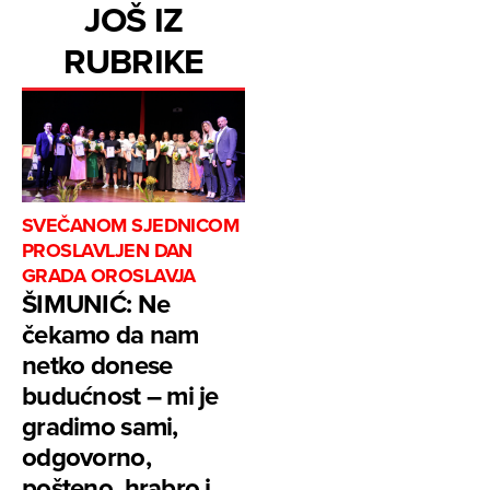
JOŠ IZ
RUBRIKE
SVEČANOM SJEDNICOM
PROSLAVLJEN DAN
GRADA OROSLAVJA
ŠIMUNIĆ: Ne
čekamo da nam
netko donese
budućnost – mi je
gradimo sami,
odgovorno,
pošteno, hrabro i