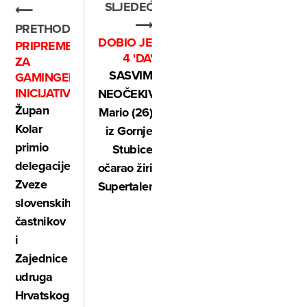
SLJEDEĆE
⟵
⟶
PRETHODNO
DOBIO JE
PRIPREME
4 'DA'
ZA
SASVIM
GAMINGER
INICIJATIVU
NEOČEKIVANO:
Župan
Mario (26)
Kolar
iz Gornje
primio
Stubice
delegacije
očarao žiri
Zveze
Supertalenta
slovenskih
častnikov
i
Zajednice
udruga
Hrvatskog