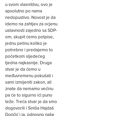
u svom vlasništvu, ovo je
apsolutno po nama
nedopustivo. Novost je da
idemo na zahtjev za ocjenu
ustavnosti zajedno sa SDP-
om, skupit ćemo potpise,
jednu petinu koliko je
potrebno i predajemo to
početkom sljedećeg
tjedna najkasnije. Druga
stvar je da ćemo u
međuvremenu pokušati i
sami izmijeniti zakon, ali
znate da nemamo većinu
pa će to sigurno ići puno
teže. Treća stvar je da smo
dogovorili i Siniša Hajdaš
Dončić i ja, odnosno naše