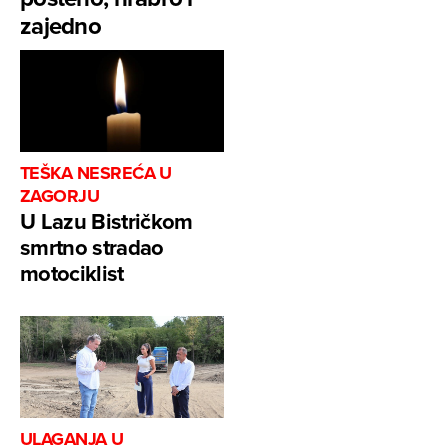
zajedno
TEŠKA NESREĆA U
ZAGORJU
U Lazu Bistričkom
smrtno stradao
motociklist
ULAGANJA U