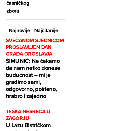
časničkog
zbora
Najnovije
Najčitanije
SVEČANOM SJEDNICOM
PROSLAVLJEN DAN
GRADA OROSLAVJA
ŠIMUNIĆ: Ne čekamo
da nam netko donese
budućnost – mi je
gradimo sami,
odgovorno, pošteno,
hrabro i zajedno
TEŠKA NESREĆA U
ZAGORJU
U Lazu Bistričkom