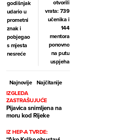
otvorili
godišnjak
vrata: 739
udario u
učenika i
prometni
144
znak i
mentora
pobjegao
ponovno
s mjesta
na putu
nesreće
uspjeha
Najnovije
Najčitanije
IZGLEDA
ZASTRAŠUJUĆE
Pijavica snimljena na
moru kod Rijeke
IZ HEP-A TVRDE:
“Ako Krško obustavi