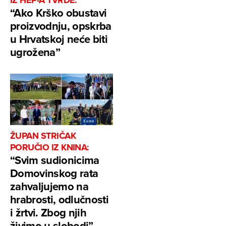
“Ako Krško obustavi
proizvodnju, opskrba
u Hrvatskoj neće biti
ugrožena”
ŽUPAN STRIČAK
PORUČIO IZ KNINA:
“Svim sudionicima
Domovinskog rata
zahvaljujemo na
hrabrosti, odlučnosti
i žrtvi. Zbog njih
živimo u slobodi”