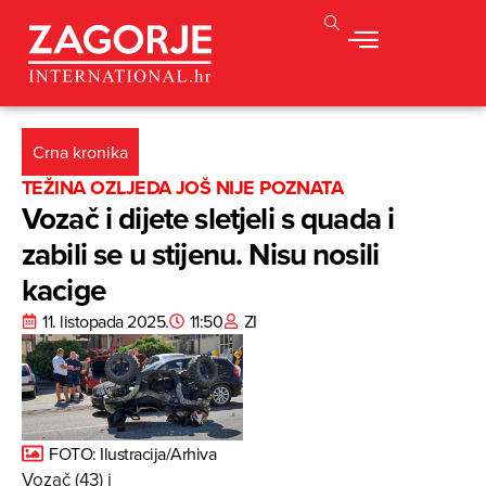
Crna kronika
TEŽINA OZLJEDA JOŠ NIJE POZNATA
Vozač i dijete sletjeli s quada i
zabili se u stijenu. Nisu nosili
kacige
11. listopada 2025.
11:50
ZI
FOTO: Ilustracija/Arhiva
Vozač (43) i