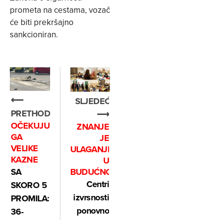
prometa na cestama, vozač
će biti prekršajno
sankcioniran.
⟵
SLJEDEĆE
PRETHODNO
⟶
OČEKUJU
ZNANJE
GA
JE
VELIKE
ULAGANJE
KAZNE
U
BUDUĆNOST
SA
Centri
SKORO 5
izvrsnosti
PROMILA:
ponovno
36-