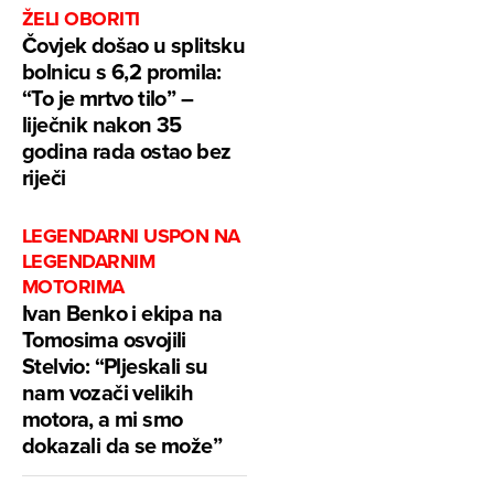
ŽELI OBORITI
Čovjek došao u splitsku
bolnicu s 6,2 promila:
“To je mrtvo tilo” –
liječnik nakon 35
godina rada ostao bez
riječi
LEGENDARNI USPON NA
LEGENDARNIM
MOTORIMA
Ivan Benko i ekipa na
Tomosima osvojili
Stelvio: “Pljeskali su
nam vozači velikih
motora, a mi smo
dokazali da se može”