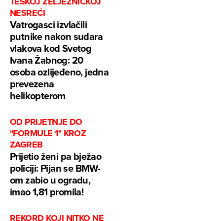
TEŠKOJ ŽELJEZNIČKOJ
NESREĆI
Vatrogasci izvlačili
putnike nakon sudara
vlakova kod Svetog
Ivana Žabnog: 20
osoba ozlijeđeno, jedna
prevezena
helikopterom
OD PRIJETNJE DO
"FORMULE 1" KROZ
ZAGREB
Prijetio ženi pa bježao
policiji: Pijan se BMW-
om zabio u ogradu,
imao 1,81 promila!
REKORD KOJI NITKO NE