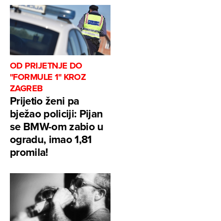
OD PRIJETNJE DO
"FORMULE 1" KROZ
ZAGREB
Prijetio ženi pa
bježao policiji: Pijan
se BMW-om zabio u
ogradu, imao 1,81
promila!