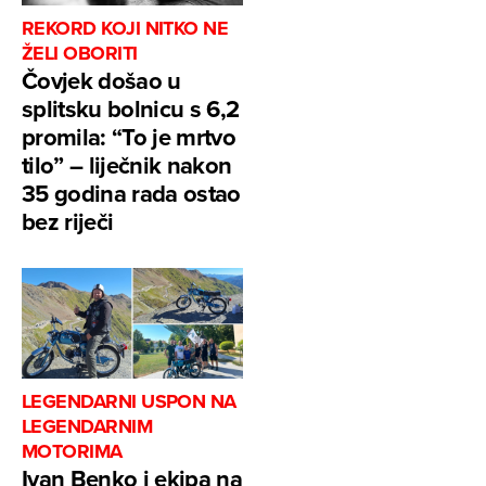
REKORD KOJI NITKO NE
ŽELI OBORITI
Čovjek došao u
splitsku bolnicu s 6,2
promila: “To je mrtvo
tilo” – liječnik nakon
35 godina rada ostao
bez riječi
LEGENDARNI USPON NA
LEGENDARNIM
MOTORIMA
Ivan Benko i ekipa na