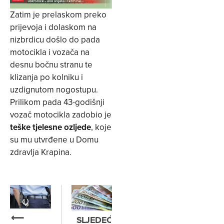
Zatim je prelaskom preko
prijevoja i dolaskom na
nizbrdicu došlo do pada
motocikla i vozača na
desnu bočnu stranu te
klizanja po kolniku i
uzdignutom nogostupu.
Prilikom pada 43-godišnji
vozač motocikla zadobio je
teške tjelesne ozljede
, koje
su mu utvrđene u Domu
zdravlja Krapina.
⟵
SLJEDEĆE