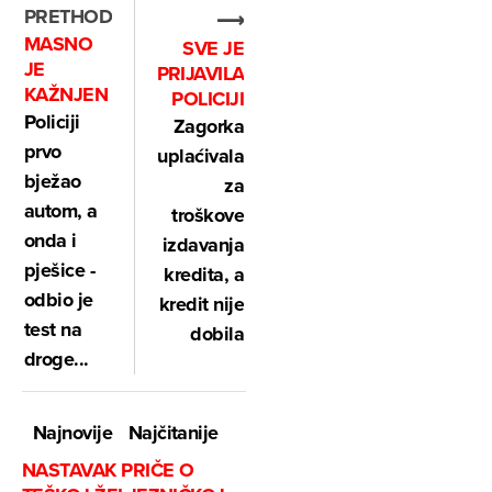
PRETHODNO
⟶
MASNO
SVE JE
JE
PRIJAVILA
KAŽNJEN
POLICIJI
Policiji
Zagorka
prvo
uplaćivala
bježao
za
autom, a
troškove
onda i
izdavanja
pješice -
kredita, a
odbio je
kredit nije
test na
dobila
droge...
Najnovije
Najčitanije
NASTAVAK PRIČE O