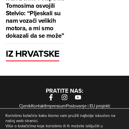
Tomosima osvojili
Stelvio: “Pljeskali su
nam vozači velikih
motora, a mi smo
dokazali da se može”
IZ HRVATSKE
PRATITE NAS:
Cjenik
Kontakt
Impressum
Poslovanje i EU projekti
Arhiva digitalnih novina
Uvjeti korištenja
Zaštita privatnosti
Koristimo kolačiće kako bismo vam pružili najbolje iskustvo na
Kolačići
našoj web stranici.
Više o kolačićima koje koristimo ili ih možete isključiti u