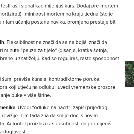
 testiraš i signal kad mijenjaš kurs. Dodaj pre-mortem
ortizirati) i mini post-mortem na kraju tjedna (što je
da ritam učenja postane navika, promjena prestaje biti
ih
. Fleksibilnost ne znači da se ne bojiš; znači da
Tri minute “pauze za tijelo“ (disanje, kratka šetnja,
 obrane u znatiželju. Kad se reguliraš, raste sposobnost
ni šum: previše kanala, kontradiktorne poruke,
zvora koji utječu na odluku i uvedi vremenske prozore
anje buke = više širine.
omenike
. Uvedi “odluke na nacrt“: zapiši prijedlog,
revizije. Tim tada zna da smije doći s novim
. Autoritet proizlazi iz sposobnosti da promijeniš
vrdoglavosti.