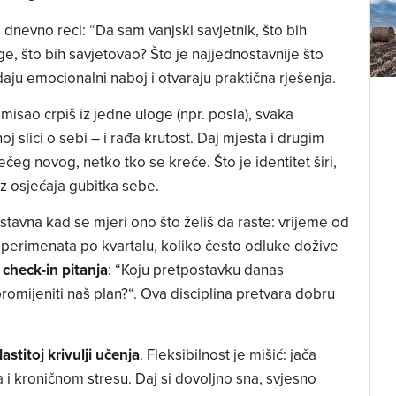
dnevno reci: “Da sam vanjski savjetnik, što bih
, što bih savjetovao? Što je najjednostavnije što
aju emocionalni naboj i otvaraju praktična rješenja.
smisao crpiš iz jedne uloge (npr. posla), svaka
j slici o sebi – i rađa krutost. Daj mjesta i drugim
nečeg novog, netko tko se kreće. Što je identitet širi,
ez osjećaja gubitka sebe.
stavna kad se mjeri ono što želiš da raste: vrijeme od
sperimenata po kvartalu, koliko često odluke dožive
 check-in pitanja
: “Koju pretpostavku danas
 promijeniti naš plan?“. Ova disciplina pretvara dobru
astitoj krivulji učenja
. Fleksibilnost je mišić: jača
a i kroničnom stresu. Daj si dovoljno sna, svjesno