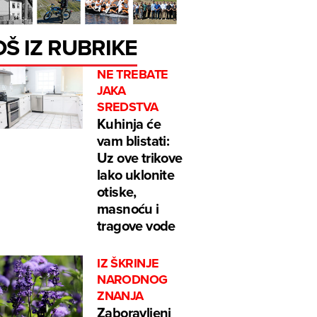
OŠ IZ RUBRIKE
NE TREBATE
JAKA
SREDSTVA
Kuhinja će
vam blistati:
Uz ove trikove
lako uklonite
otiske,
masnoću i
tragove vode
IZ ŠKRINJE
NARODNOG
ZNANJA
Zaboravljeni