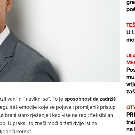
gra
poš
TE
U L
mot
UL
ME
Pos
mur
vri
zaš
zitivan“ ni “navikni se“. To je
sposobnost da zadržiš
OT
reguliraš emocije koje se pojave i promijeniš pristup
PRI
ut brani staro rješenje i kad više ne radi; fleksibilan
tra
po. U praksi, to znači moći držati dvije istine
na 
ljedeći korak“.