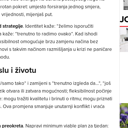
uprotan pokret: umjesto forsiranja jednog smjera,
vrijednosti, mijenjaš put.
J
d strategije
. Identitet kaže: “želimo isporučiti
ja kaže: “trenutno to radimo ovako“. Kad ishodi
eksibilnost omogućuje brzu zamjenu načina bez
ovi s takvim načinom razmišljanja u krizi ne paničare
hodu.
slu i životu
/samo tako“ i zamijeni s “trenutno izgleda da…“, “još
ik otvara ili zatvara mogućnosti; fleksibilnost počinje
je: mogu tražiti kvalitetu i brinuti o ritmu; mogu priznati
s. Ova promjena smanjuje unutarnji konflikt i vraća
h preokreta
. Napravi minimum viable plan za tjedan: