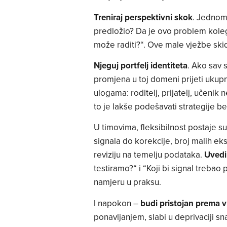
Treniraj perspektivni skok
. Jednom 
predložio? Da je ovo problem kolege
može raditi?“. Ove male vježbe skid
Njeguj portfelj identiteta
. Ako sav 
promjena u toj domeni prijeti ukupno
ulogama: roditelj, prijatelj, učenik 
to je lakše podešavati strategije b
U timovima, fleksibilnost postaje su
signala do korekcije, broj malih ek
reviziju na temelju podataka.
Uvedi
testiramo?“ i “Koji bi signal trebao
namjeru u praksu.
I napokon –
budi pristojan prema vl
ponavljanjem, slabi u deprivaciji sn