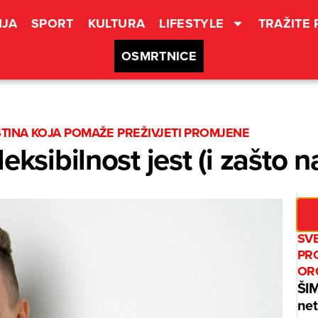
JA
SPORT
KULTURA
LIFESTYLE
TRAŽITE
OSMRTNICE
ŠTINA KOJA POMAŽE PREŽIVJETI PROMJENE
eksibilnost jest (i zašto 
SV
PR
OR
ŠI
net