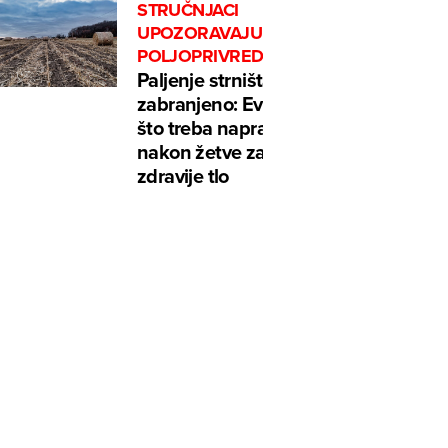
STRUČNJACI
UPOZORAVAJU
POLJOPRIVREDNIKE
Paljenje strništa je
zabranjeno: Evo
što treba napraviti
nakon žetve za
zdravije tlo