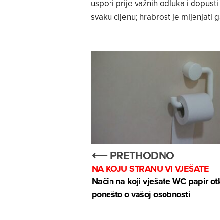
uspori prije važnih odluka i dopusti 
svaku cijenu; hrabrost je mijenjati
⟵ PRETHODNO
NA KOJU STRANU VI VJEŠATE
Način na koji vješate WC papir ot
ponešto o vašoj osobnosti