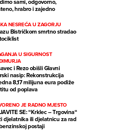
dimo sami, odgovorno,
teno, hrabro i zajedno
ŠKA NESREĆA U ZAGORJU
azu Bistričkom smrtno stradao
ociklist
AGANJA U SIGURNOST
ĐIMURJA
avec i Rezo obišli Glavni
ski nasip: Rekonstrukcija
jedna 8,17 milijuna eura podiže
titu od poplava
VORENO JE RADNO MJESTO
JAVITE SE: “Krklec – Trgovina“
ži djelatnika ili djelatnicu za rad
benzinskoj postaji