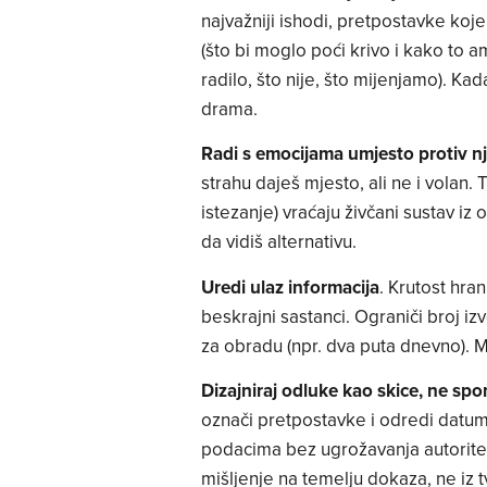
najvažniji ishodi, pretpostavke koje
(što bi moglo poći krivo i kako to am
radilo, što nije, što mijenjamo). Ka
drama.
Radi s emocijama umjesto protiv nj
strahu daješ mjesto, ali ne i volan. 
istezanje) vraćaju živčani sustav iz
da vidiš alternativu.
Uredi ulaz informacija
. Krutost hra
beskrajni sastanci. Ograniči broj i
za obradu (npr. dva puta dnevno). M
Dizajniraj odluke kao skice, ne sp
označi pretpostavke i odredi datum 
podacima bez ugrožavanja autoriteta
mišljenje na temelju dokaza, ne iz t