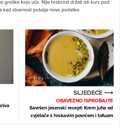
si greške koje uče. Nije hrabrost držati isti kurs pod
 ga kad stvarnost pošalje nove podatke.
SLJEDEĆE ⟶
OBAVEZNO ISPROBAJTE
kriva
Savršen jesenski recept: Krem juha od
cvjetače s hrskavim povrćem i tofuom