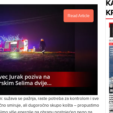
K
K
Read Article
Next video in 5
Cancel
: sužava se pažnja, raste potreba za kontrolom i sve
čno smiruje, ali dugoročno skupo košta – propustimo
rošimo više energije na obranu postojećeg nego na