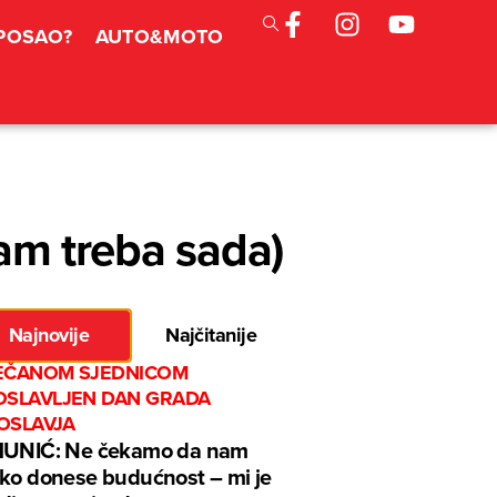
 POSAO?
AUTO&MOTO
nam treba sada)
Najnovije
Najčitanije
EČANOM SJEDNICOM
OSLAVLJEN DAN GRADA
OSLAVJA
MUNIĆ: Ne čekamo da nam
ko donese budućnost – mi je