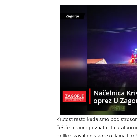
Krutost raste kada smo pod stresom
češće biramo poznato. To kratkoro
prilike, kasnimo s korekcijama i t