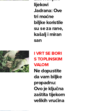
lijekovi
Jadrana: Ove
tri moćne
biljke koristile
su se za rane,
kašalj i miran
san
I VRT SE BORI
S TOPLINSKIM
VALOM
Ne dopustite
da vam biljke
propadnu:
Ovo je ključna
zaštita tijekom
velikih vrućina