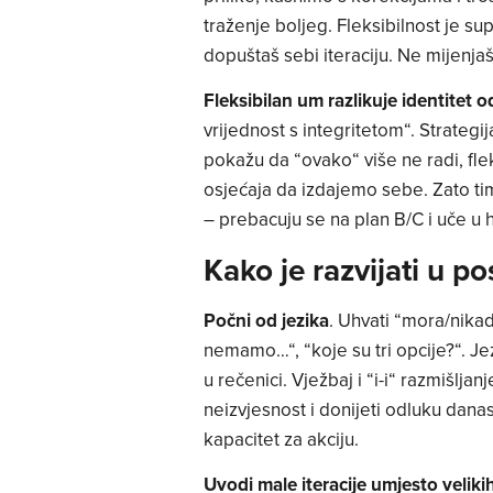
traženje boljeg. Fleksibilnost je s
dopuštaš sebi iteraciju. Ne mijenjaš 
Fleksibilan um razlikuje identitet o
vrijednost s integritetom“. Strategi
pokažu da “ovako“ više ne radi, fl
osjećaja da izdajemo sebe. Zato tim
– prebacuju se na plan B/C i uče u 
Kako je razvijati u po
Počni od jezika
. Uhvati “mora/nikad
nemamo…“, “koje su tri opcije?“. Jez
u rečenici. Vježbaj i “i-i“ razmišljan
neizvjesnost i donijeti odluku dana
kapacitet za akciju.
Uvodi male iteracije umjesto veliki