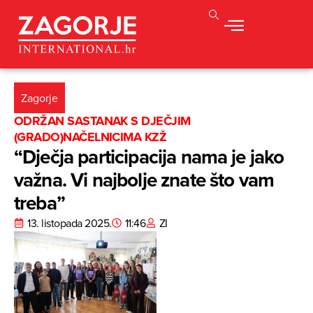
Zagorje
ODRŽAN SASTANAK S DJEČJIM
(GRADO)NAČELNICIMA KZŽ
“Dječja participacija nama je jako
važna. Vi najbolje znate što vam
treba”
13. listopada 2025.
11:46
ZI