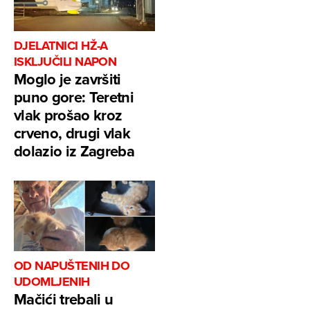
DJELATNICI HŽ-A
ISKLJUČILI NAPON
Moglo je završiti
puno gore: Teretni
vlak prošao kroz
crveno, drugi vlak
dolazio iz Zagreba
OD NAPUŠTENIH DO
UDOMLJENIH
Mačići trebali u