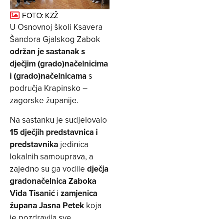
FOTO: KZŽ
U Osnovnoj školi Ksavera
Šandora Gjalskog Zabok
održan je sastanak s
dječjim (grado)načelnicima
i (grado)načelnicama
s
područja Krapinsko –
zagorske županije.
Na sastanku je sudjelovalo
15 dječjih predstavnica i
predstavnika
jedinica
lokalnih samouprava, a
zajedno su ga vodile
dječja
gradonačelnica Zaboka
Vida Tisanić
i
zamjenica
župana Jasna Petek
koja
je pozdravila sve