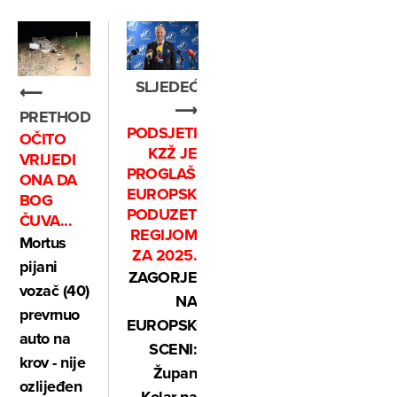
SLJEDEĆE
⟵
⟶
PRETHODNO
PODSJETIMO,
OČITO
KZŽ JE
VRIJEDI
PROGLAŠENA
ONA DA
EUROPSKOM
BOG
PODUZETNIČKOM
ČUVA...
REGIJOM
Mortus
ZA 2025.
pijani
ZAGORJE
vozač (40)
NA
prevrnuo
EUROPSKOJ
auto na
SCENI:
krov - nije
Župan
ozlijeđen
Kolar na