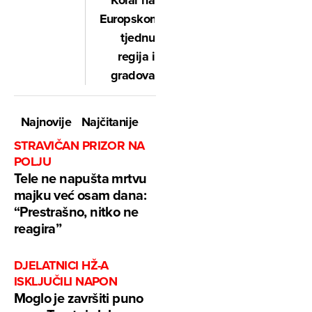
Europskom
tjednu
regija i
gradova
Najnovije
Najčitanije
STRAVIČAN PRIZOR NA
POLJU
Tele ne napušta mrtvu
majku već osam dana:
“Prestrašno, nitko ne
reagira”
DJELATNICI HŽ-A
ISKLJUČILI NAPON
Moglo je završiti puno