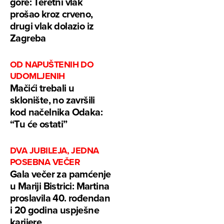
gore: Teretni vlak
prošao kroz crveno,
drugi vlak dolazio iz
Zagreba
OD NAPUŠTENIH DO
UDOMLJENIH
Mačići trebali u
sklonište, no završili
kod načelnika Odaka:
“Tu će ostati”
DVA JUBILEJA, JEDNA
POSEBNA VEČER
Gala večer za pamćenje
u Mariji Bistrici: Martina
proslavila 40. rođendan
i 20 godina uspješne
karijere