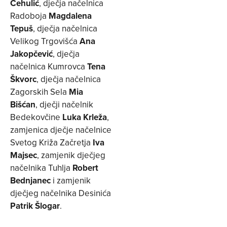
Čehulić
, dječja načelnica
Radoboja
Magdalena
Tepuš
, dječja načelnica
Velikog Trgovišća
Ana
Jakopčević
, dječja
načelnica Kumrovca
Tena
Škvorc
, dječja načelnica
Zagorskih Sela
Mia
Bišćan
, dječji načelnik
Bedekovčine
Luka Krleža
,
zamjenica dječje načelnice
Svetog Križa Začretja
Iva
Majsec
, zamjenik dječjeg
načelnika Tuhlja
Robert
Bednjanec
i zamjenik
dječjeg načelnika Desinića
Patrik Šlogar
.