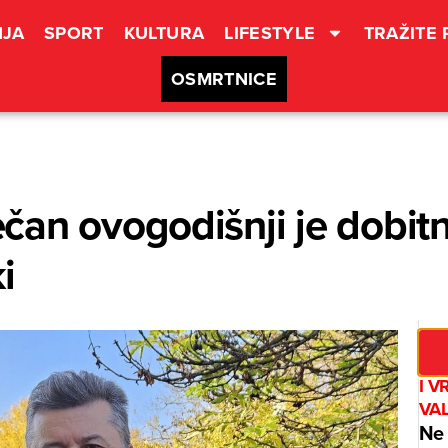
JA
SPORT
KULTURA
LIFESTYLE
TRAŽITE
OSMRTNICE
an ovogodišnji je dobitn
i
I V
VA
Ne 