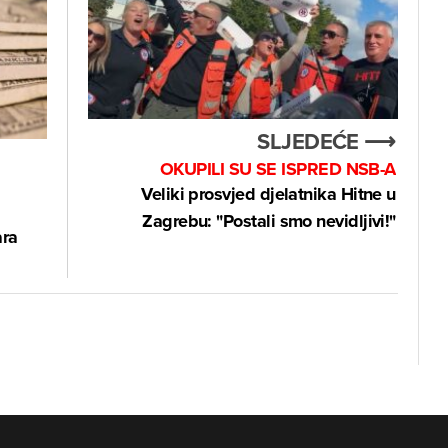
SLJEDEĆE ⟶
OKUPILI SU SE ISPRED NSB-A
Veliki prosvjed djelatnika Hitne u
Zagrebu: "Postali smo nevidljivi!"
ara