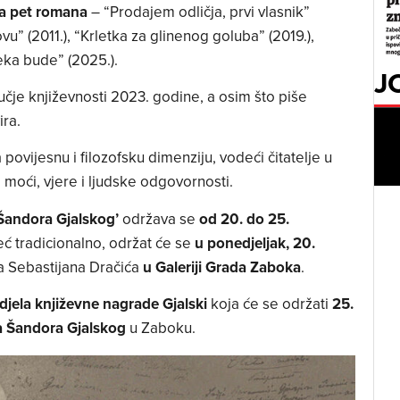
a pet romana
– “Prodajem odličja, prvi vlasnik”
vu” (2011.), “Krletka za glinenog goluba” (2019.),
eka bude” (2025.).
J
čje književnosti 2023. godine, a osim što piše
ira.
vijesnu i filozofsku dimenziju, vodeći čitatelje u
ja moći, vjere i ljudske odgovornosti.
Šandora Gjalskog’
održava se
od 20. do 25.
eć tradicionalno, održat će se
u ponedjeljak, 20.
a Sebastijana Dračića
u Galeriji Grada Zaboka
.
djela književne nagrade Gjalski
koja će se održati
25.
a Šandora Gjalskog
u Zaboku.