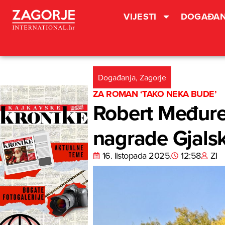
VIJESTI
DOGAĐAN
Događanja
,
Zagorje
ZA ROMAN ‘TAKO NEKA BUDE’
Robert Međureč
nagrade Gjalsk
16. listopada 2025.
12:58
ZI