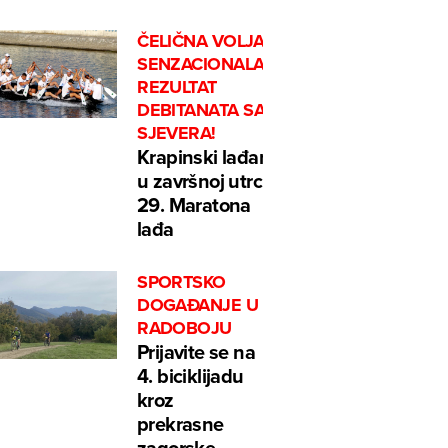
ČELIČNA VOLJA I
SENZACIONALAN
REZULTAT
DEBITANATA SA
SJEVERA!
Krapinski lađari
u završnoj utrci
29. Maratona
lađa
SPORTSKO
DOGAĐANJE U
RADOBOJU
Prijavite se na
4. biciklijadu
kroz
prekrasne
zagorske