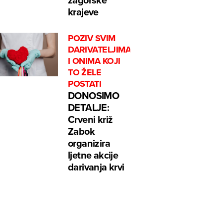
krajeve
POZIV SVIM
DARIVATELJIMA
I ONIMA KOJI
TO ŽELE
POSTATI
DONOSIMO
DETALJE:
Crveni križ
Zabok
organizira
ljetne akcije
darivanja krvi