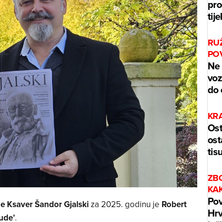
pro
tij
RU
PO
Ne 
voz
do 
KR
Ost
ost
tis
ZB
KA
Pov
e Ksaver Šandor Gjalski
za 2025. godinu je
Robert
Hrv
ude’
.