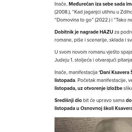
Inače,
Međurečan iza sebe sada im
(2008.), “Kad jaganjci utihnu u Zdiho
“Domovina to go” (2022.) i “Tako n
Dobitnik je nagrade HAZU
za podru
romane, piše i scenarije, sklada i sv
U svom novom romanu vješto spaja po
Judeju 1. stoljeća i otvarajući pitan
Inače, manifestacija
‘Dani Ksavera 
listopada
. Početak manifestacije, v
listopada, uz otvorenje izložbe
slik
Središnji dio
bit će upravo sama
do
listopada
u Osnovnoj školi Ksaver