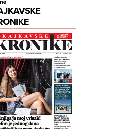
ine
AJKAVSKE
RONIKE