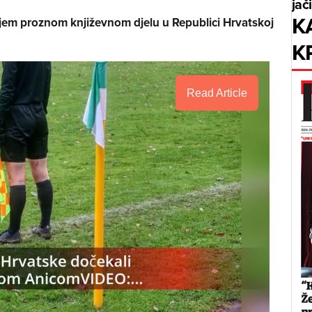
jač
K
jem proznom književnom djelu u Republici Hrvatskoj
K
Read Article