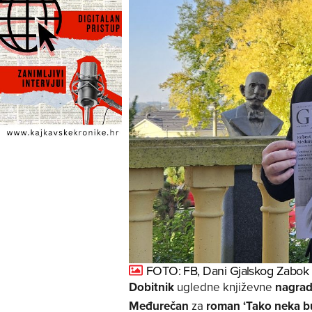
FOTO: FB, Dani Gjalskog Zabok
Dobitnik
ugledne književne
nagrad
Međurečan
za
roman ‘Tako neka b