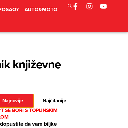
 POSAO?
AUTO&MOTO
ik književne
Najnovije
Najčitanije
RT SE BORI S TOPLINSKIM
LOM
dopustite da vam biljke