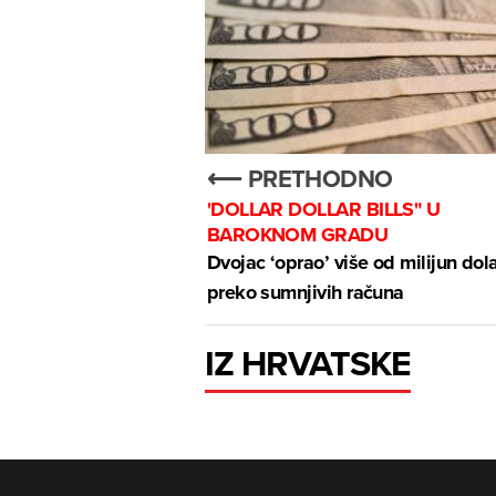
⟵ PRETHODNO
'DOLLAR DOLLAR BILLS" U
BAROKNOM GRADU
Dvojac ‘oprao’ više od milijun dol
preko sumnjivih računa
IZ HRVATSKE