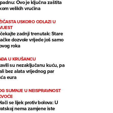
padnu: Ovo je ključna zaštita
ekom velikih vrućina
ŽIČASTA USKORO ODLAZI U
VIJEST
čekajte zadnji trenutak: Stare
ačke dozvole vrijede još samo
ovog roka
AĐA U KRUŠANCU
avili su nezaključanu kuću, pa
ali bez alata vrijednog par
uća eura
OG SUMNJE U NEISPRAVNOST
KVOĆE
lači se lijek protiv bolova: U
atskoj nema zamjene iste