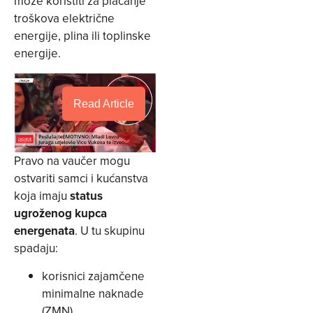
može koristiti za plaćanje
troškova električne
energije, plina ili toplinske
energije.
Read Article
Pravo na vaučer mogu
ostvariti samci i kućanstva
koja imaju
status
ugroženog kupca
energenata
. U tu skupinu
spadaju:
korisnici zajamčene
minimalne naknade
(ZMN),