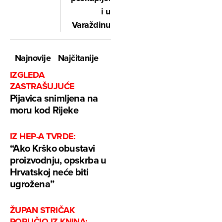
i u
Varaždinu
Najnovije
Najčitanije
IZGLEDA
ZASTRAŠUJUĆE
Pijavica snimljena na
moru kod Rijeke
IZ HEP-A TVRDE:
“Ako Krško obustavi
proizvodnju, opskrba u
Hrvatskoj neće biti
ugrožena”
ŽUPAN STRIČAK
PORUČIO IZ KNINA: