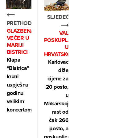
⟵
SLJEDEĆE
PRETHODNO
⟶
GLAZBENA
VAL
VEČER U
POSKUPLJENJA
MARIJI
U
BISTRICI
HRVATSKOJ
Klapa
Karlovac
“Bistrica”
diže
kruni
cijene za
uspješnu
20 posto,
godinu
u
velikim
Makarskoj
koncertom
rast od
čak 266
posto, a
poskupljenja