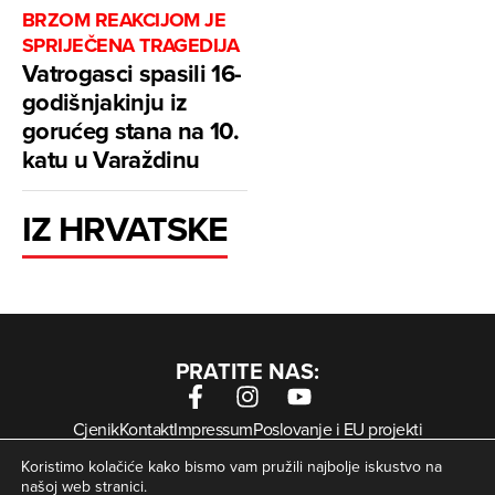
BRZOM REAKCIJOM JE
SPRIJEČENA TRAGEDIJA
Vatrogasci spasili 16-
godišnjakinju iz
gorućeg stana na 10.
katu u Varaždinu
IZ HRVATSKE
PRATITE NAS:
Cjenik
Kontakt
Impressum
Poslovanje i EU projekti
Arhiva digitalnih novina
Uvjeti korištenja
Zaštita privatnosti
Koristimo kolačiće kako bismo vam pružili najbolje iskustvo na
Kolačići
našoj web stranici.