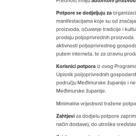
Prednost imaju
autohtoni proizvod
Potpore se dodjeljuju za
organizaci
manifestacijama koje su od značaja
proizvoda, očuvanje tradicije i kultu
prodaju poljoprivrednih proizvoda.
aktivnosti poljoprivrednog gospoda
putem interneta, te za izravnu prod
Korisnici potpora
iz ovog Programa
Upisnik poljoprivrednih gospodarsta
području Međimurske županije i n
Međimurske županije.
Minimalna vrijednost tražene potp
Zahtjevi
za dodjelu potpore zaprima
način dostave), do utroška sredst