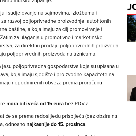
i
Međimurske županije.
J
ju i sudjelovanje na sajmovima, izložbama i
 za razvoj poljoprivredne proizvodnje, autohtonih
rne baštine, a koja imaju za cilj promoviranje i
 Zatim za ulaganja u promotivne i marketinške
rstva, za direktnu prodaju poljoprivrednih proizvoda
aju poljoprivrednih proizvoda na tržnicama.
 jesu poljoprivredna gospodarstva koja su upisana u
va, koja imaju sjedište i proizvodne kapacitete na
emaju nepodmirenih obveza prema proračunu
ore
mora biti veća od 15 eura
bez PDV-a.
t će se prema redoslijedu prispijeća (bez obzira na
ava, odnosno
najkasnije do 15. prosinca
.