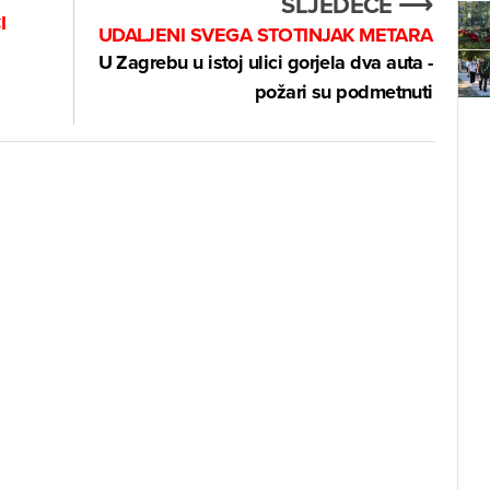
SLJEDEĆE ⟶
I
UDALJENI SVEGA STOTINJAK METARA
U Zagrebu u istoj ulici gorjela dva auta -
požari su podmetnuti