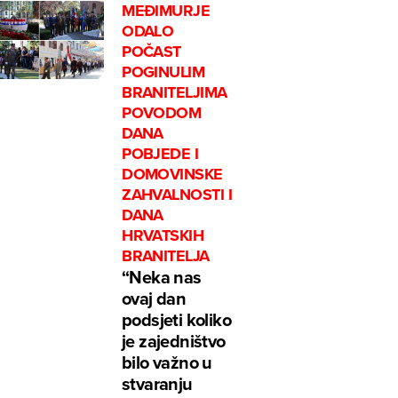
MEĐIMURJE
ODALO
POČAST
POGINULIM
BRANITELJIMA
POVODOM
DANA
POBJEDE I
DOMOVINSKE
ZAHVALNOSTI I
DANA
HRVATSKIH
BRANITELJA
“Neka nas
ovaj dan
podsjeti koliko
je zajedništvo
bilo važno u
stvaranju