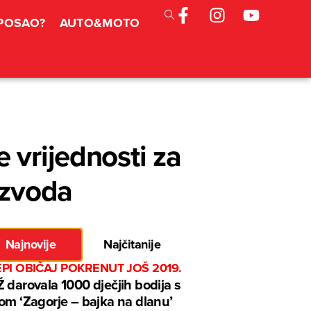
 POSAO?
AUTO&MOTO
 vrijednosti za
izvoda
Najnovije
Najčitanije
EPI OBIČAJ POKRENUT JOŠ 2019.
 darovala 1000 dječjih bodija s
om ‘Zagorje – bajka na dlanu’