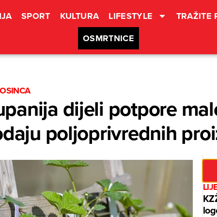
JA
SPORT
KULTURA
LIFESTYLE
TRAŽITE
OSMRTNICE
ROSINCA
anija dijeli potpore male
odaju poljoprivrednih pro
LIJ
KZŽ
log