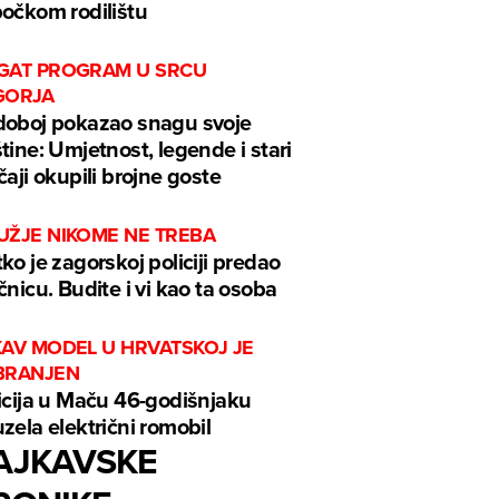
očkom rodilištu
GAT PROGRAM U SRCU
GORJA
oboj pokazao snagu svoje
tine: Umjetnost, legende i stari
čaji okupili brojne goste
UŽJE NIKOME NE TREBA
ko je zagorskoj policiji predao
čnicu. Budite i vi kao ta osoba
KAV MODEL U HRVATSKOJ JE
BRANJEN
icija u Maču 46-godišnjaku
zela električni romobil
AJKAVSKE