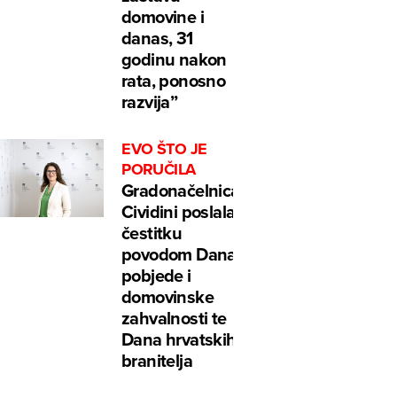
domovine i
danas, 31
godinu nakon
rata, ponosno
razvija”
EVO ŠTO JE
PORUČILA
Gradonačelnica
Cividini poslala
čestitku
povodom Dana
pobjede i
domovinske
zahvalnosti te
Dana hrvatskih
branitelja