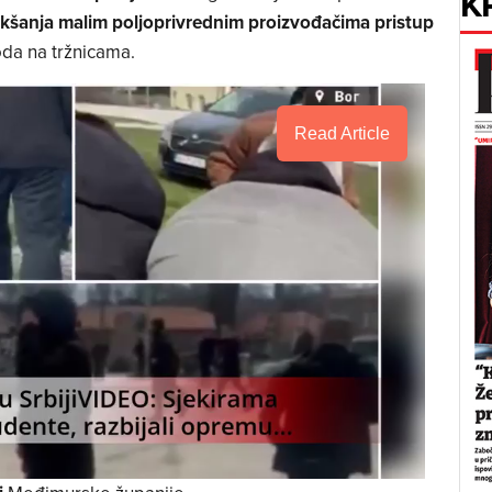
K
akšanja malim poljoprivrednim proizvođačima pristup
oda na tržnicama.
Read Article