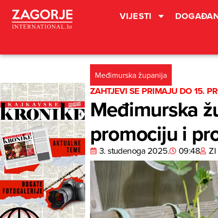
VIJESTI
DOGAĐAN
Međimurska županija
ZAHTJEVI SE PRIMAJU DO 15. P
Međimurska žup
promociju i pr
3. studenoga 2025.
09:48
ZI