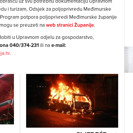
 obrascu uz svu potrebnu dokumentaciju Upravnom
edu i turizam, Odsjek za poljoprivredu Međimurske
 i Program potpora poljoprivredi Međimurske županije
 mogu se preuzeti na
web stranici Županije
.
obiti u Upravnom odjelu za gospodarstvo,
efona 040/374-231
ili na
e-mail:
ja.hr
.