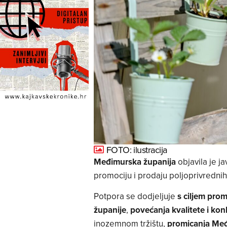
FOTO: ilustracija
Međimurska županija
objavila je ja
promociju i prodaju poljoprivrednih
Potpora se dodjeljuje
s ciljem pro
županije
,
povećanja kvalitete i ko
inozemnom tržištu,
promicanja Međ