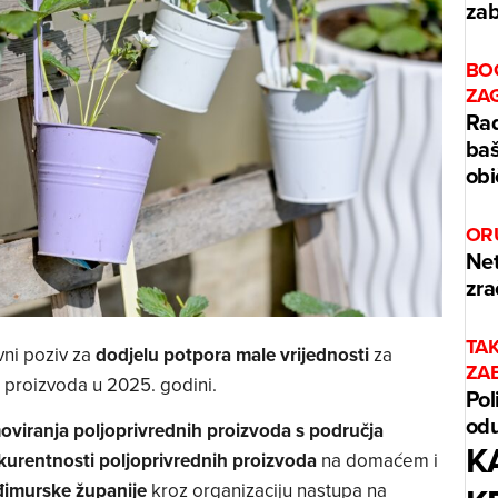
zab
BO
ZA
Rad
baš
obi
OR
Net
zra
TA
vni poziv za
dodjelu potpora male vrijednosti
za
ZA
 proizvoda u 2025. godini.
Pol
odu
moviranja poljoprivrednih proizvoda s područja
K
nkurentnosti poljoprivrednih proizvoda
na domaćem i
imurske županije
kroz organizaciju nastupa na