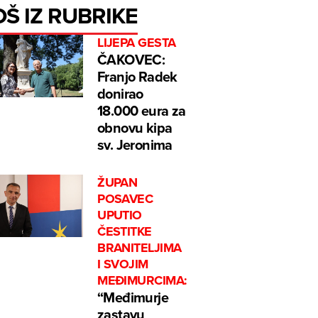
OŠ IZ RUBRIKE
LIJEPA GESTA
ČAKOVEC:
Franjo Radek
donirao
18.000 eura za
obnovu kipa
sv. Jeronima
ŽUPAN
POSAVEC
UPUTIO
ČESTITKE
BRANITELJIMA
I SVOJIM
MEĐIMURCIMA:
“Međimurje
zastavu