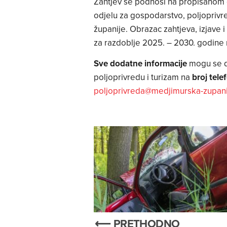
Zahtjev se podnosi na propisanom
odjelu za gospodarstvo, poljoprivr
županije. Obrazac zahtjeva, izjave
za razdoblje 2025. – 2030. godine
Sve dodatne informacije
mogu se d
poljoprivredu i turizam na
broj tel
poljoprivreda@medjimurska-zupani
⟵ PRETHODNO