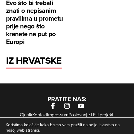
Evo što bi trebali
znati o nepisanim
pravilima u prometu
prije nego što
krenete na put po
Europi
IZ HRVATSKE
PRATITE NAS:
Cjenik
Kontakt
Impressum
Poslovanje i EU projekti
Arhiva digitalnih novina
Uvjeti korištenja
Zaštita privatnosti
Koristimo kolačiće kako bismo vam pružili najbolje iskustvo na
Kolačići
našoj web stranici.