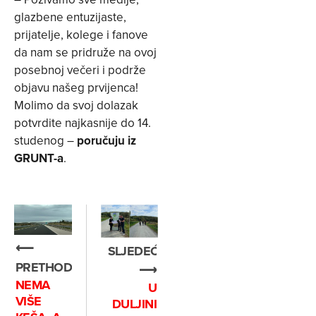
glazbene entuzijaste,
prijatelje, kolege i fanove
da nam se pridruže na ovoj
posebnoj večeri i podrže
objavu našeg prvijenca!
Molimo da svoj dolazak
potvrdite najkasnije do 14.
studenog –
poručuju iz
GRUNT-a
.
⟵
SLJEDEĆE
PRETHODNO
⟶
NEMA
U
VIŠE
DULJINI