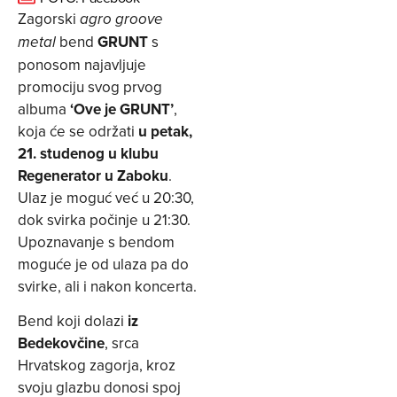
Zagorski
agro groove
bend
GRUNT
s
metal
ponosom najavljuje
promociju svog prvog
albuma
‘Ove je GRUNT’
,
koja će se održati
u petak,
21. studenog u klubu
Regenerator u Zaboku
.
Ulaz je moguć već u 20:30,
dok svirka počinje u 21:30.
Upoznavanje s bendom
moguće je od ulaza pa do
svirke, ali i nakon koncerta.
Bend koji dolazi
iz
Bedekovčine
, srca
Hrvatskog zagorja, kroz
svoju glazbu donosi spoj