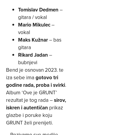
Tomislav Dedmen
–
gitara / vokal
Mario Mikulec
–
vokal
Maks Kužnar
– bas
gitara
Rikard Jadan
–
bubnjevi
Bend je osnovan 2023. te
iza sebe ima
gotovo tri
godine rada, proba i svirki
.
Album ‘Ove je GRUNT’
rezultat je tog rada –
sirov,
iskren i autentičan
prikaz
glazbe i poruke koju
GRUNT želi prenijeti.
– Pozivamo sve medije,