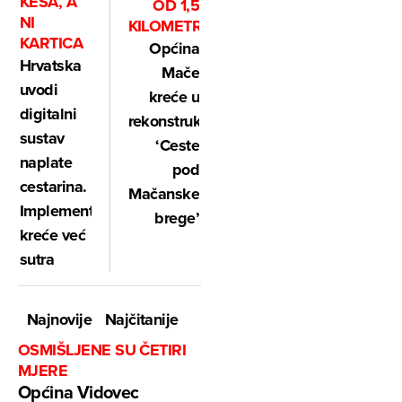
KEŠA, A
OD 1,5
NI
KILOMETRA
KARTICA
Općina
Hrvatska
Mače
uvodi
kreće u
digitalni
rekonstrukciju
sustav
‘Ceste
naplate
pod
cestarina.
Mačanske
Implementacija
brege’
kreće već
sutra
Najnovije
Najčitanije
OSMIŠLJENE SU ČETIRI
MJERE
Općina Vidovec