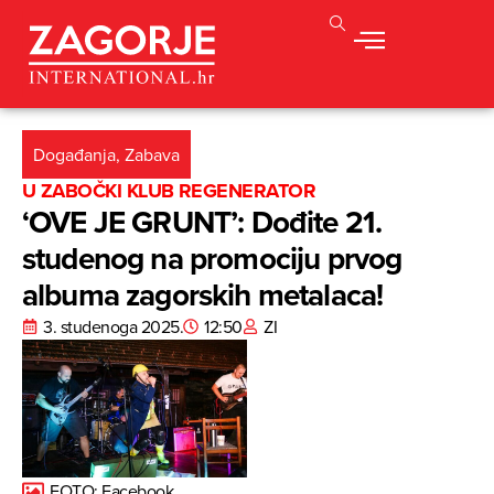
Događanja
,
Zabava
U ZABOČKI KLUB REGENERATOR
‘OVE JE GRUNT’: Dođite 21.
studenog na promociju prvog
albuma zagorskih metalaca!
3. studenoga 2025.
12:50
ZI
FOTO: Facebook