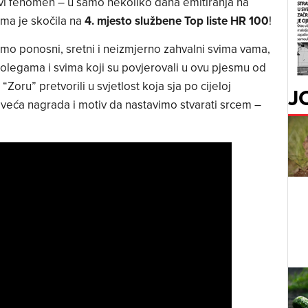
vi fenomen – u samo nekoliko dana emitiranja na
ma je skočila na
4. mjesto službene Top liste HR 100
!
smo ponosni, sretni i neizmjerno zahvalni svima vama,
kolegama i svima koji su povjerovali u ovu pjesmu od
Zoru” pretvorili u svjetlost koja sja po cijeloj
J
jveća nagrada i motiv da nastavimo stvarati srcem –