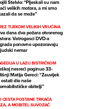
ojili Stelvio: “Pljeskali su nam
ači velikih motora, a mi smo
azali da se može”
EZ TIJEKOM VELIKIH VRUĆINA
va dana dva požara otvorenog
stora: Vatrogasci DVD-a
grada ponovno upozoravaju
ljudski nemar
GEDIJA U LAZU BISTRIČKOM
eškoj nesreći poginuo 33-
išnji Matija Gereci: “Zauvijek
 ostati dio naše
omobilističke obitelji”
D CESTA POSTANE TRKAĆA
AZA, A MOBITEL SUVOZAČ