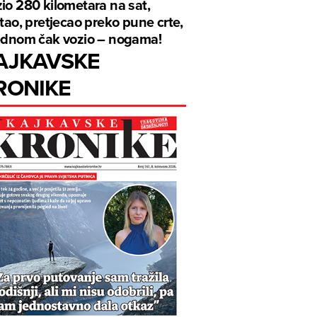
io 280 kilometara na sat,
ftao, pretjecao preko pune crte,
ednom čak vozio – nogama!
AJKAVSKE
RONIKE