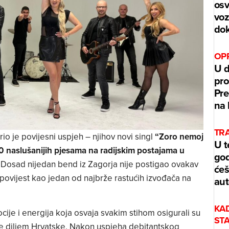
osv
voz
dok
OPR
U d
pro
Pre
na 
TRA
io je povijesni uspjeh – njihov novi singl
“Zoro nemoj
U t
0 naslušanijih pjesama na radijskim postajama u
god
osad nijedan bend iz Zagorja nije postigao ovakav
ćeš
u povijest kao jedan od najbrže rastućih izvođača na
aut
KA
cije i energija koja osvaja svakim stihom osigurali su
ST
e diljem Hrvatske. Nakon uspjeha debitantskog