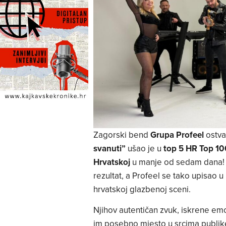
Zagorski bend
Grupa Profeel
ostvar
svanuti”
ušao je u
top 5 HR Top 10
Hrvatskoj
u manje od sedam dana! D
rezultat, a Profeel se tako upisao 
hrvatskoj glazbenoj sceni.
Njihov autentičan zvuk, iskrene emo
im posebno mjesto u srcima publik