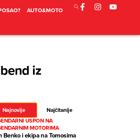
 POSAO?
AUTO&MOTO
 bend iz
Najnovije
Najčitanije
GENDARNI USPON NA
GENDARNIM MOTORIMA
n Benko i ekipa na Tomosima