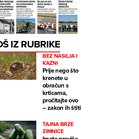
OŠ IZ RUBRIKE
BEZ NASILJA I
KAZNI
Prije nego što
krenete u
obračun s
krticama,
pročitajte ovo
– zakon ih štiti
TAJNA BRZE
ZIMNICE
Imate previše