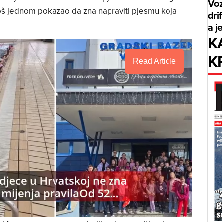
Voz
još jednom pokazao da zna napraviti pjesmu koja
dri
a j
K
K
Read Article