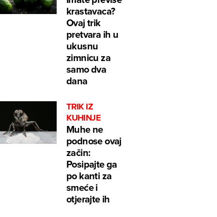
krastavaca?
Ovaj trik
pretvara ih u
ukusnu
zimnicu za
samo dva
dana
TRIK IZ
KUHINJE
Muhe ne
podnose ovaj
začin:
Posipajte ga
po kanti za
smeće i
otjerajte ih