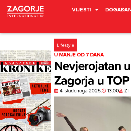
VIJESTI
DOGAĐAN
Lifestyle
U MANJE OD 7 DANA
Nevjerojatan u
Zagorja u TOP 
4. studenoga 2025.
13:00
ZI