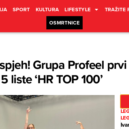
JA
SPORT
KULTURA
LIFESTYLE
TRAŽITE
OSMRTNICE
spjeh! Grupa Profeel prvi
5 liste ‘HR TOP 100’
LE
LE
Iva