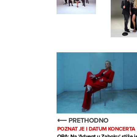
⟵ PRETHODNO
POZNAT JE I DATUM KONCERTA
OPA: Na 'Advent u Zaboku' stiže 