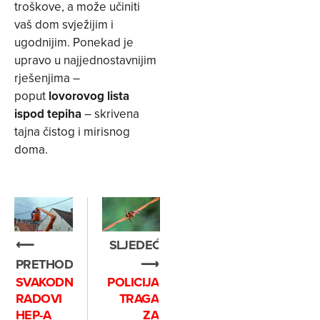
troškove, a može učiniti
vaš dom svježijim i
ugodnijim. Ponekad je
upravo u najjednostavnijim
rješenjima –
poput
lovorovog lista
ispod tepiha
– skrivena
tajna čistog i mirisnog
doma.
SLJEDEĆE
⟵
⟶
PRETHODNO
POLICIJA
SVAKODNEVNI
TRAGA
RADOVI
ZA
HEP-A