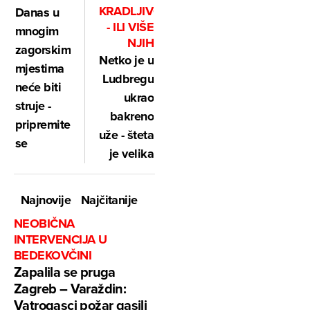
KRADLJIVCEM
Danas u
- ILI VIŠE
mnogim
NJIH
zagorskim
Netko je u
mjestima
Ludbregu
neće biti
ukrao
struje -
bakreno
pripremite
uže - šteta
se
je velika
Najnovije
Najčitanije
NEOBIČNA
INTERVENCIJA U
BEDEKOVČINI
Zapalila se pruga
Zagreb – Varaždin:
Vatrogasci požar gasili