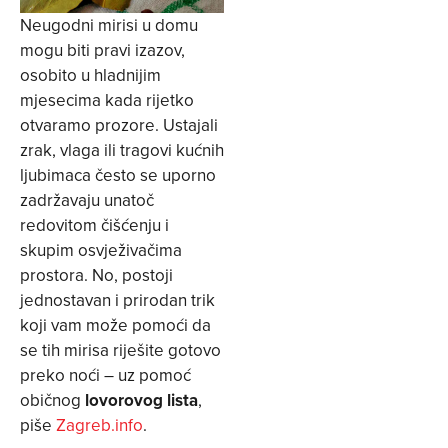
Neugodni mirisi u domu
mogu biti pravi izazov,
osobito u hladnijim
mjesecima kada rijetko
otvaramo prozore. Ustajali
zrak, vlaga ili tragovi kućnih
ljubimaca često se uporno
zadržavaju unatoč
redovitom čišćenju i
skupim osvježivačima
prostora. No, postoji
jednostavan i prirodan trik
koji vam može pomoći da
se tih mirisa riješite gotovo
preko noći – uz pomoć
običnog
lovorovog lista
,
piše
Zagreb.info
.