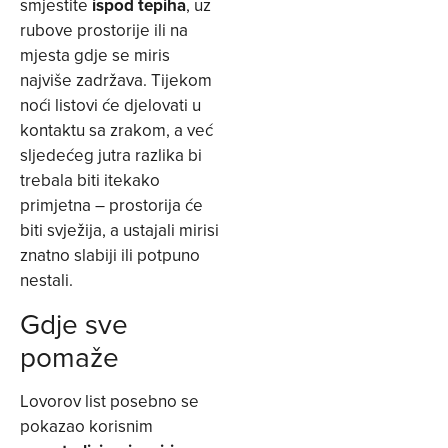
smjestite
ispod tepiha
, uz
rubove prostorije ili na
mjesta gdje se miris
najviše zadržava. Tijekom
noći listovi će djelovati u
kontaktu sa zrakom, a već
sljedećeg jutra razlika bi
trebala biti itekako
primjetna – prostorija će
biti svježija, a ustajali mirisi
znatno slabiji ili potpuno
nestali.
Gdje sve
pomaže
Lovorov list posebno se
pokazao korisnim