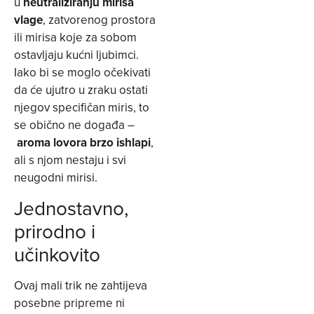
u
neutraliziranju mirisa
vlage
, zatvorenog prostora
ili mirisa koje za sobom
ostavljaju kućni ljubimci.
Iako bi se moglo očekivati
da će ujutro u zraku ostati
njegov specifičan miris, to
se obično ne događa –
aroma lovora brzo ishlapi
,
ali s njom nestaju i svi
neugodni mirisi.
Jednostavno,
prirodno i
učinkovito
Ovaj mali trik ne zahtijeva
posebne pripreme ni