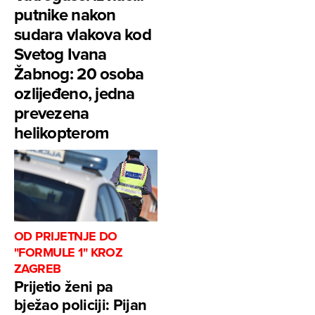
putnike nakon
sudara vlakova kod
Svetog Ivana
Žabnog: 20 osoba
ozlijeđeno, jedna
prevezena
helikopterom
OD PRIJETNJE DO
"FORMULE 1" KROZ
ZAGREB
Prijetio ženi pa
bježao policiji: Pijan