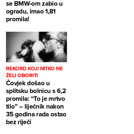
se BMW-om zabio u
ogradu, imao 1,81
promila!
REKORD KOJI NITKO NE
ŽELI OBORITI
Čovjek došao u
splitsku bolnicu s 6,2
promila: “To je mrtvo
tilo” – liječnik nakon
35 godina rada ostao
bez riječi