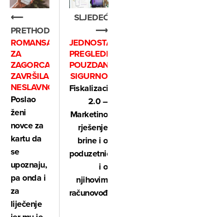
SLJEDEĆE
⟵
⟶
PRETHODNO
JEDNOSTAVNO,
ROMANSA
PREGLEDNO,
ZA
POUZDANO,
ZAGORCA
SIGURNO
ZAVRŠILA
NESLAVNO
Fiskalizacija
Poslao
2.0 –
ženi
Marketino
novce za
rješenje
kartu da
brine i o
se
poduzetnicima
upoznaju,
i o
pa onda i
njihovim
za
računovođama
liječenje