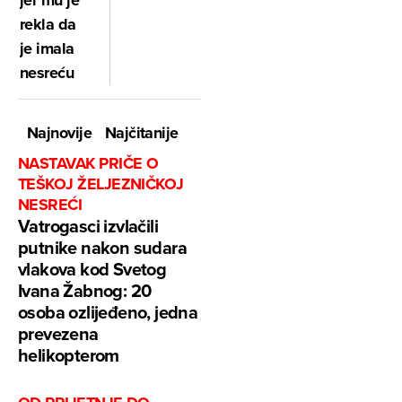
jer mu je
rekla da
je imala
nesreću
Najnovije
Najčitanije
NASTAVAK PRIČE O
TEŠKOJ ŽELJEZNIČKOJ
NESREĆI
Vatrogasci izvlačili
putnike nakon sudara
vlakova kod Svetog
Ivana Žabnog: 20
osoba ozlijeđeno, jedna
prevezena
helikopterom