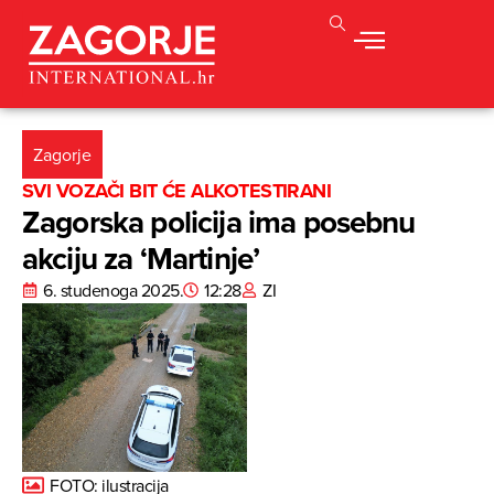
Zagorje
SVI VOZAČI BIT ĆE ALKOTESTIRANI
Zagorska policija ima posebnu
akciju za ‘Martinje’
6. studenoga 2025.
12:28
ZI
FOTO: ilustracija