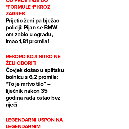
OD PRIJETNJE DO
"FORMULE 1" KROZ
ZAGREB
Prijetio ženi pa bježao
policiji: Pijan se BMW-
om zabio u ogradu,
imao 1,81 promila!
REKORD KOJI NITKO NE
ŽELI OBORITI
Čovjek došao u splitsku
bolnicu s 6,2 promila:
“To je mrtvo tilo” –
liječnik nakon 35
godina rada ostao bez
riječi
LEGENDARNI USPON NA
LEGENDARNIM