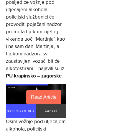
posljedice vožnje pod
utjecajem alkohola,
policijski službenici će
provoditi pojačani nadzor
prometa tijekom cijelog
vikenda uoči ‘Martinja’, kao
i na sam dan ‘Martinja’, a
tijekom nadzora svi
zaustavljeni vozači bit će
alkotestirani – najavili su iz
PU krapinsko – zagorske
.
Read Article
Next video in 4
Cancel
Osim vožnje pod utjecajem
alkohola, policijski