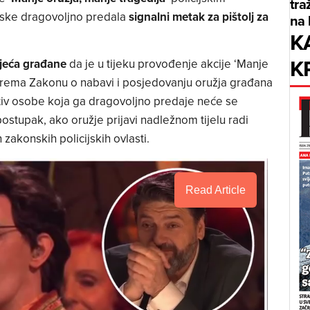
tra
rske dragovoljno predala
signalni metak za pištolj za
na 
K
K
jeća građane
da je u tijeku provođenje akcije ‘Manje
prema Zakonu o nabavi i posjedovanju oružja građana
otiv osobe koja ga dragovoljno predaje neće se
 postupak, ako oružje prijavi nadležnom tijelu radi
zakonskih policijskih ovlasti.
Read Article