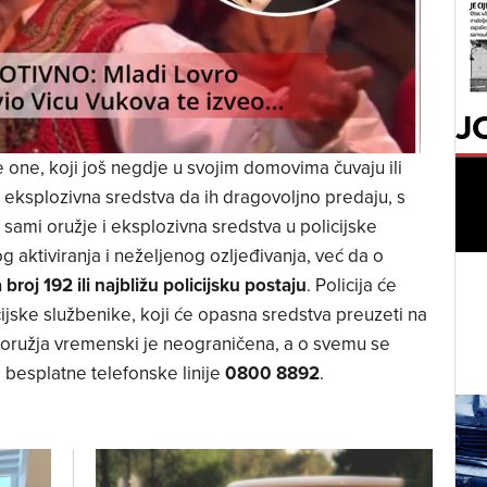
J
 one, koji još negdje u svojim domovima čuvaju ili
o – eksplozivna sredstva da ih dragovoljno predaju, s
mi oružje i eksplozivna sredstva u policijske
g aktiviranja i neželjenog ozljeđivanja, već da o
 broj 192
ili najbližu policijsku postaju
. Policija će
cijske službenike, koji će opasna sredstva preuzeti na
 oružja vremenski je neograničena, a o svemu se
 besplatne telefonske linije
0800 8892
.