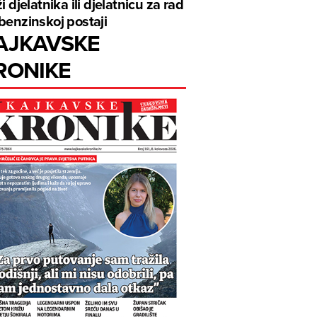
ži djelatnika ili djelatnicu za rad
benzinskoj postaji
AJKAVSKE
RONIKE