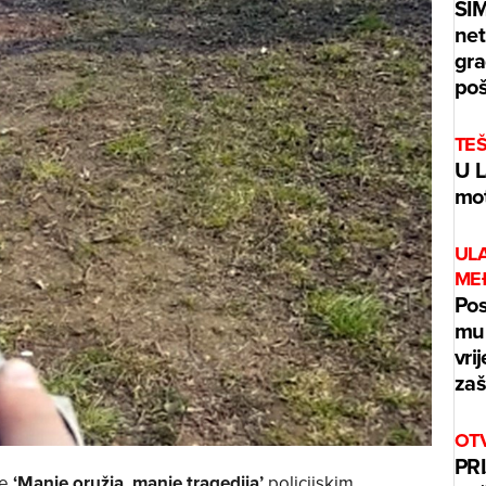
ŠI
net
gra
poš
TE
U L
mot
UL
ME
Pos
mur
vri
zaš
OT
PRI
je
‘Manje oružja, manje tragedija’
policijskim