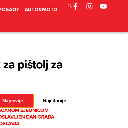
 POSAO?
AUTO&MOTO
za pištolj za
Najnovije
Najčitanije
EČANOM SJEDNICOM
OSLAVLJEN DAN GRADA
OSLAVJA