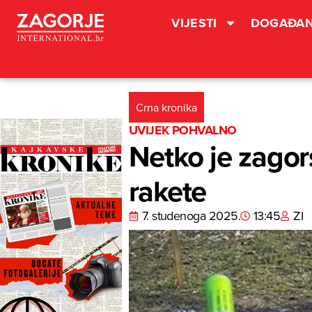
VIJESTI
DOGAĐAN
Crna kronika
UVIJEK POHVALNO
Netko je zagors
rakete
7. studenoga 2025.
13:45
ZI