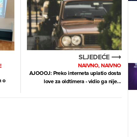
SLJEDEĆE ⟶
NAIVNO, NAIVNO
E
AJOOOJ: Preko interneta uplatio dosta
m o
love za oldtimera - vidio ga nije...