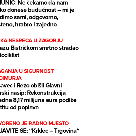
MUNIĆ: Ne čekamo da nam
ko donese budućnost – mi je
dimo sami, odgovorno,
teno, hrabro i zajedno
ŠKA NESREĆA U ZAGORJU
azu Bistričkom smrtno stradao
ociklist
AGANJA U SIGURNOST
ĐIMURJA
avec i Rezo obišli Glavni
ski nasip: Rekonstrukcija
jedna 8,17 milijuna eura podiže
titu od poplava
VORENO JE RADNO MJESTO
JAVITE SE: “Krklec – Trgovina“