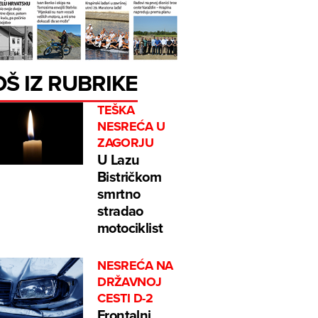
OŠ IZ RUBRIKE
TEŠKA
NESREĆA U
ZAGORJU
U Lazu
Bistričkom
smrtno
stradao
motociklist
NESREĆA NA
DRŽAVNOJ
CESTI D-2
Frontalni