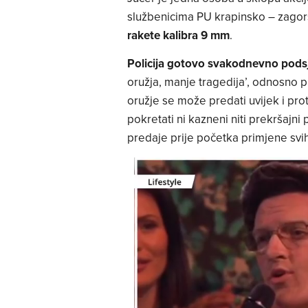
službenicima PU krapinsko – zago
rakete kalibra 9 mm
.
Policija gotovo svakodnevno pods
oružja, manje tragedija’, odnosno 
oružje se može predati uvijek i pr
pokretati ni kazneni niti prekršajni
predaje prije početka primjene svih 