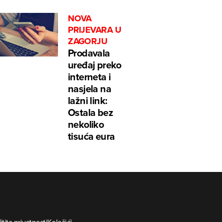
NOVA
PRIJEVARA U
ZAGORJU
Prodavala
uređaj preko
interneta i
nasjela na
lažni link:
Ostala bez
nekoliko
tisuća eura