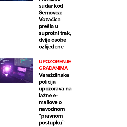
sudar kod
Šemovca:
Vozačica
prešla u
suprotni trak,
dvije osobe
ozlijeđene
UPOZORENJE
GRAĐANIMA
Varaždinska
policija
upozorava na
lažne e-
mailove o
navodnom
“pravnom
postupku”